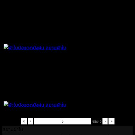
«
‹
ของ
6
›
»
สยามผ้าใบ