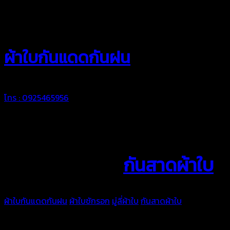
สยามผ้าใบ
ผ้าใบกันแดดกันฝน
โทร : 0925465956
ผ้าใบกันแดดฝน
กันสาดผ้าใบ
ผ้าใบกันแดดกันฝน
ผ้าใบชักรอก
มู่ลี่ผ้าใบ
กันสาดผ้าใบ
สำหรับ
กันแดดกันฝน ทั้งแบบดึงขึ้นลง ค้ำยื่น หรือมือหมุมสำหรับดึงผ้าใบ
ผ้าใบคุณภาพรีดต่อผืนด้วยเครื่องรีดความถี่ ทั้งแบบผ้าใบธรรมดา