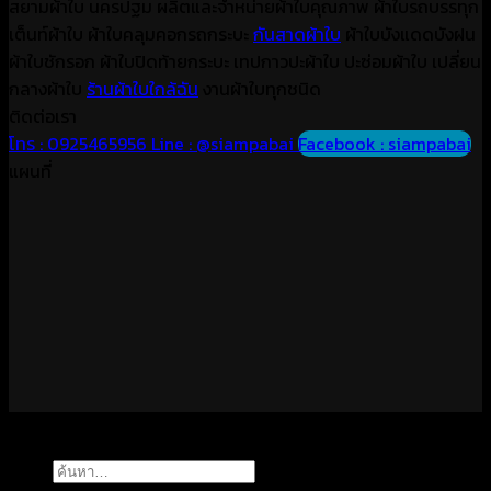
สยามผ้าใบ นครปฐม ผลิตและจำหน่ายผ้าใบคุณภาพ ผ้าใบรถบรรทุก
เต็นท์ผ้าใบ ผ้าใบคลุมคอกรถกระบะ
กันสาดผ้าใบ
ผ้าใบบังแดดบังฝน
ผ้าใบชักรอก ผ้าใบปิดท้ายกระบะ เทปกาวปะผ้าใบ ปะซ่อมผ้าใบ เปลี่ยน
กลางผ้าใบ
ร้านผ้าใบใกล้ฉัน
งานผ้าใบทุกชนิด
ติดต่อเรา
โทร : 0925465956
Line : @siampabai
Facebook : siampabai
แผนที่
Copyright 2026 ©
สยามผ้าใบ นครปฐม