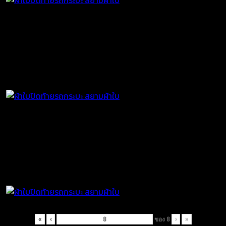
«
‹
ของ
8
›
»