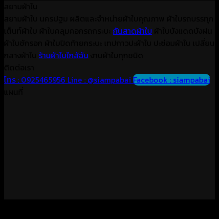
สยามผ้าใบ
สยามผ้าใบ นครปฐม ผลิตและจำหน่ายผ้าใบคุณภาพ ผ้าใบรถบรรทุก
เต็นท์ผ้าใบ ผ้าใบคลุมคอกรถกระบะ
กันสาดผ้าใบ
ผ้าใบบังแดดบังฝน
ผ้าใบชักรอก ผ้าใบปิดท้ายกระบะ เทปกาวปะผ้าใบ ปะซ่อมผ้าใบ เปลี่ยน
กลางผ้าใบ
ร้านผ้าใบใกล้ฉัน
งานผ้าใบทุกชนิด
ติดต่อเรา
โทร : 0925465956
Line : @siampabai
Facebook : siampabai
แผนที่
Copyright 2026 ©
สยามผ้าใบ นครปฐม