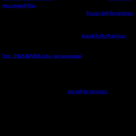
กระบะคลุมลำโพง
ผ้าใบปิดท้ายกระบะตรงตามรุ่นและยี่ห้อ รวมถึงรถ
กระบะแบบพิเศษซึ่งต้องตัดเย็บตามรูปแบบ
ร้านสยามผ้าใบ นครปฐม
สามารถจัดทำได้ตามแบบและความต้องการของคุณลูกค้า มีทั้งแบบ
Hook เสียบตัวรองกระบะ และ 3M เพื่อประโยชน์ในการใช้งานที่ง่าย
ขึ้น บริการหลังการขาย เปลี่ยนตีนตุ๊กแก
ซ่อมผ้าใบปิดท้ายกระบะ
บริการจัดส่งทั่วประเทศ
โทร : 0925465956
Line : @siampabai
บริการด้วยทีมงานมืออาชีพ
ผลงานผ้าใบปิดท้ายกระบะของร้าน
สยามผ้าใบ นครปฐม
ออกแบบและ
ติดตั้งด้วยทีมงานมืออาชีพ พร้อมให้คำแนะนำและติดตั้งตามความ
พึงพอใจของคุณลูกค้า