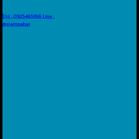
โทร : 0925465956
Line :
@siampabai