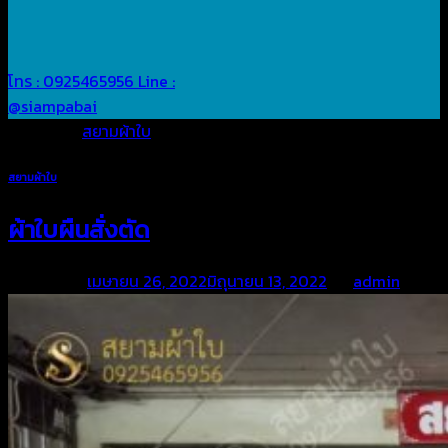
โทร : 0925465956
Line :
@siampabai
Posted in
สยามผ้าใบ
สยามผ้าใบ
ผ้าใบผืนสั่งตัด
Posted on
เมษายน 26, 2022
มิถุนายน 13, 2022
by
admin