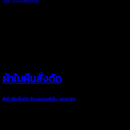
ผ้าใบผืนสั่งตัด
ผ้าใบผืนสั่งตัด
ร้านสยามผ้าใบ นครปฐม
ผ้าใบคุณภาพมีหลายขนาด
ความหนา ผ้าใบคูนิล่อน ผ้าใบรถบรรทุก ผ้าใบคลุมสินค้า ผ้าใบปูพื้น
ผ้าใบคลุมเรือ ผ้าใบแอร์แบค ผ้าใบถุงลม ตัดเย็บตามขนาดที่ลูกค้า
ต้องการ
รีดต่อผืนด้วยเครื่องรีดความถี่ความร้อน หมดปัญหาน้ำรั่ว
ซึม เย็บขอบฝังเชือก ตอกตาไก่ได้มาตรฐาน ด้วยบริการจากทางร้าน