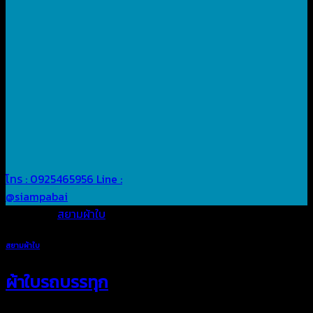
โทร : 0925465956
Line :
@siampabai
Posted in
สยามผ้าใบ
สยามผ้าใบ
ผ้าใบรถบรรทุก