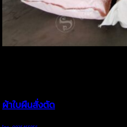
สยามผ้าใบ
ผ้าใบผืนสั่งตัด
โทร : 0925465956