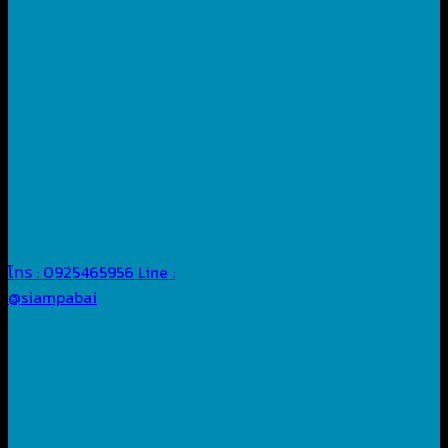
โทร : 0925465956
Line :
@siampabai