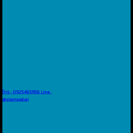
โทร : 0925465956
Line :
@siampabai