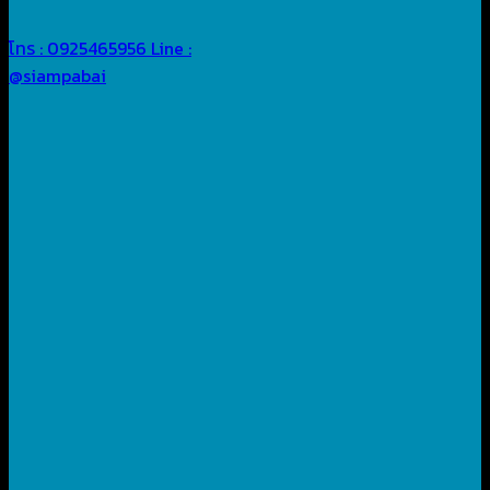
โทร : 0925465956
Line :
@siampabai