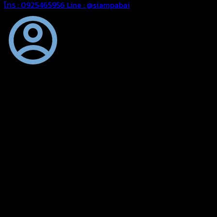
โทร : 0925465956
Line : @siampabai
ออกแบบและจัดทำตามความต้องการของลูกค้า
ออกแบบและจัดทำผลงานผ้าใบทุกประเภทตามลักษณะการใช้งานและ
ความต้องการของลูกค้า
ผ้าใบคุณภาพ
ผ้าใบคุณคุณภาพ ตัดเย็บด้วยช่างมืออาชีพ และความใส่ใจในการ
ผลิตผลงานผ้าใบของคุณลูกค้า