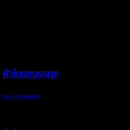
สยามผ้าใบ
ผ้าใบรถบรรทุก
โทร : 0925465956