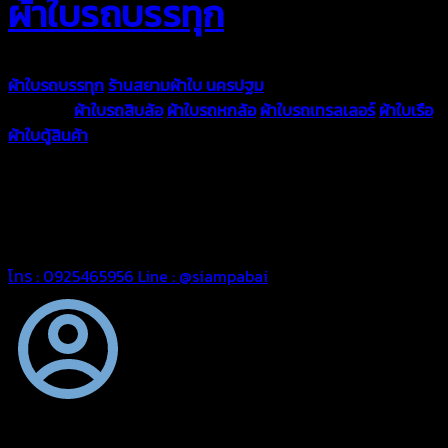
ผ้าใบรถบรรทุก
ผ้าใบรถบรรทุก
ร้านสยามผ้าใบ นครปฐม
ผ้าใบคุณภาพมีหลายขนาด
ความหนา
ผ้าใบรถสิบล้อ
ผ้าใบรถหกล้อ
ผ้าใบรถเทรลเลอร์
ผ้าใบเรือ
ผ้าใบตู้สินค้า
ผ้าใบแอร์แบค ผ้าใบถุงลม ตัดเย็บตามขนาดที่ลูกค้า
ต้องการ
รีดต่อผืนด้วยเครื่องรีดความถี่ความร้อน หมดปัญหาน้ำรั่ว
ซึม เย็บขอบฝังเชือก ตอกตาไก่ได้มาตรฐาน ด้วยบริการจากทางร้าน
สยามผ้าใบ มั่นใจได้ในการบริการ ดูแลตลอดอายุการใช้งาน สามารถ
จัดส่งได้ทั่วประเทศ
โทร : 0925465956
Line : @siampabai