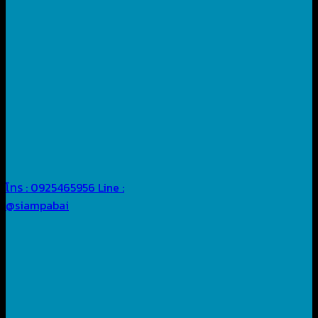
โทร : 0925465956
Line :
@siampabai