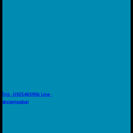
โทร : 0925465956
Line :
@siampabai