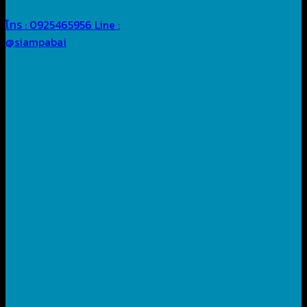
โทร : 0925465956
Line :
@siampabai