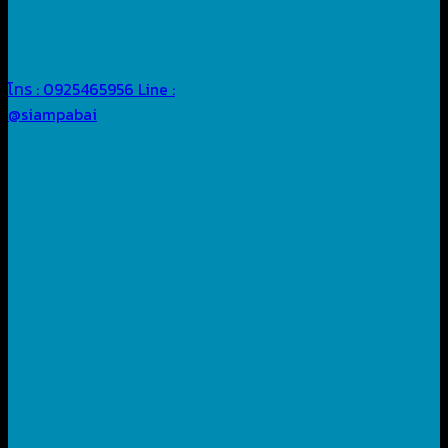
โทร : 0925465956
Line :
@siampabai