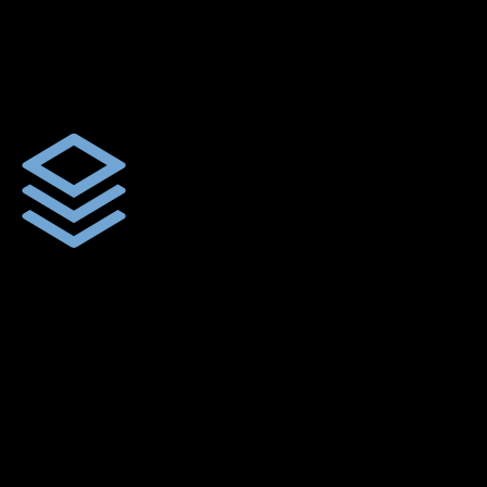
ผ้าใบผืนสั่งตัดตามขนาดและลักษณะการใช้งานเพื่อให้ตรงตาม
ลักษณะการใช้งานของลูกค้า
ผ้าใบคุณภาพ
ผ้าใบคุณคุณภาพ ตัดเย็บฝังเชือก ตอกตาไก่ ตามไซด์และขนาดที่
ลูกค้าต้องการ