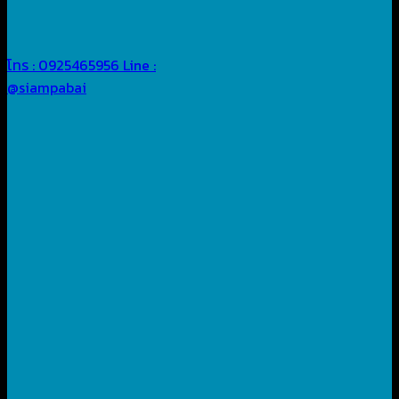
โทร : 0925465956
Line :
@siampabai