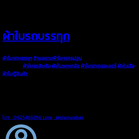
ผ้าใบรถบรรทุก
ผ้าใบรถบรรทุก
ร้านสยามผ้าใบ นครปฐม
ผ้าใบคุณภาพมีหลายขนาด
ความหนา
ผ้าใบรถสิบล้อ
ผ้าใบรถหกล้อ
ผ้าใบรถเทรลเลอร์
ผ้าใบเรือ
ผ้าใบตู้สินค้า
ผ้าใบแอร์แบค ผ้าใบถุงลม ตัดเย็บตามขนาดที่ลูกค้า
ต้องการ
รีดต่อผืนด้วยเครื่องรีดความถี่ความร้อน หมดปัญหาน้ำรั่ว
ซึม เย็บขอบฝังเชือก ตอกตาไก่ได้มาตรฐาน ด้วยบริการจากทางร้าน
สยามผ้าใบ มั่นใจได้ในการบริการ ดูแลตลอดอายุการใช้งาน สามารถ
จัดส่งได้ทั่วประเทศ
โทร : 0925465956
Line : @siampabai