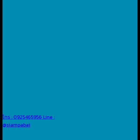
โทร : 0925465956
Line :
@siampabai