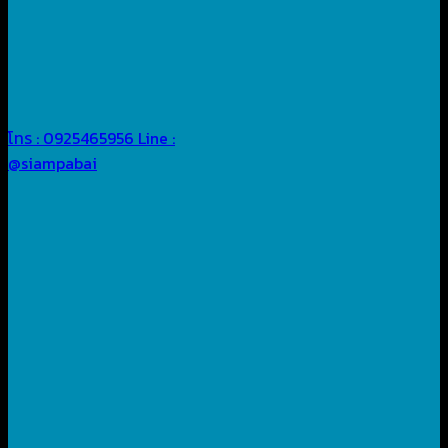
โทร : 0925465956
Line :
@siampabai