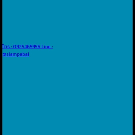
โทร : 0925465956
Line :
@siampabai