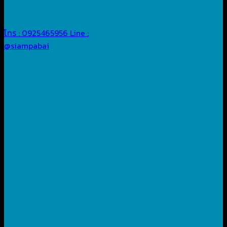
โทร : 0925465956
Line :
@siampabai