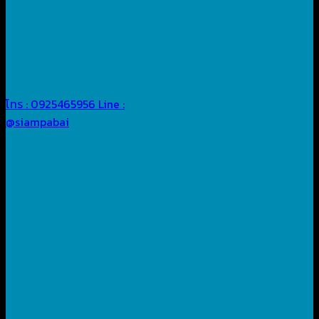
โทร : 0925465956
Line :
@siampabai