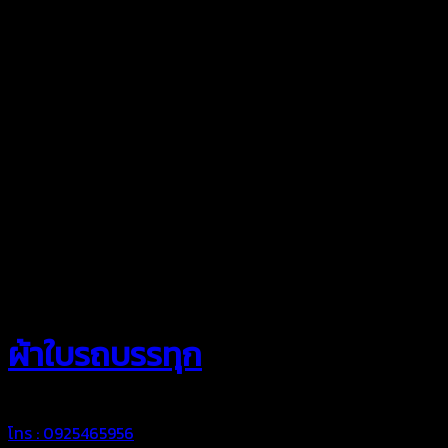
สยามผ้าใบ
ผ้าใบรถบรรทุก
โทร : 0925465956