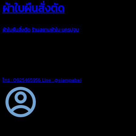
ผ้าใบผืนสั่งตัด
ผ้าใบผืนสั่งตัด
ร้านสยามผ้าใบ นครปฐม
ผ้าใบคุณภาพมีหลายขนาด
ความหนา ผ้าใบคูนิล่อน ผ้าใบรถบรรทุก ผ้าใบคลุมสินค้า ผ้าใบปูพื้น
ผ้าใบคลุมเรือ ผ้าใบแอร์แบค ผ้าใบถุงลม ตัดเย็บตามขนาดที่ลูกค้า
ต้องการ
รีดต่อผืนด้วยเครื่องรีดความถี่ความร้อน หมดปัญหาน้ำรั่ว
ซึม เย็บขอบฝังเชือก ตอกตาไก่ได้มาตรฐาน ด้วยบริการจากทางร้าน
สยามผ้าใบ มั่นใจได้ในการบริการ สามารถจัดส่งได้ทั่วประเทศ
โทร : 0925465956
Line : @siampabai
ตัดเย็บตามขนาดและความต้องการของลูกค้า