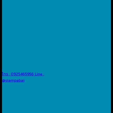
โทร : 0925465956
Line :
@siampabai