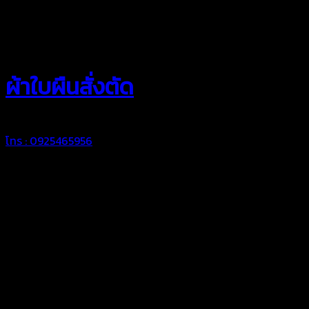
สยามผ้าใบ
ผ้าใบผืนสั่งตัด
โทร : 0925465956