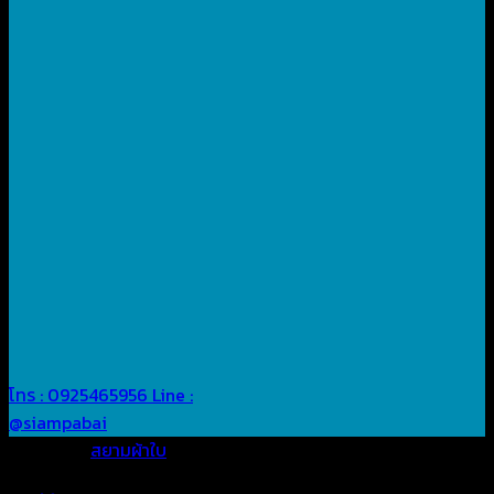
โทร : 0925465956
Line :
@siampabai
Posted in
สยามผ้าใบ