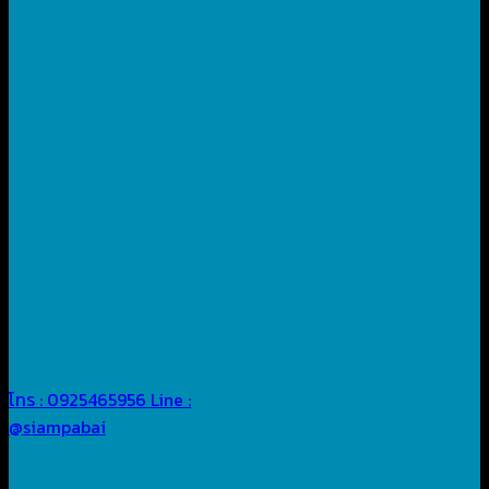
โทร : 0925465956
Line :
@siampabai