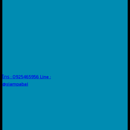
โทร : 0925465956
Line :
@siampabai