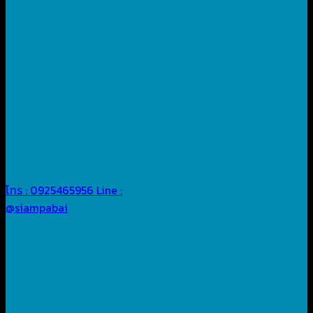
โทร : 0925465956
Line :
@siampabai