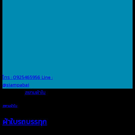
โทร : 0925465956
Line :
@siampabai
Posted in
สยามผ้าใบ
สยามผ้าใบ
ผ้าใบรถบรรทุก