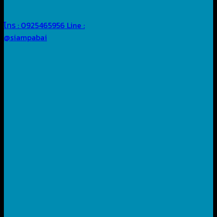
โทร : 0925465956
Line :
@siampabai