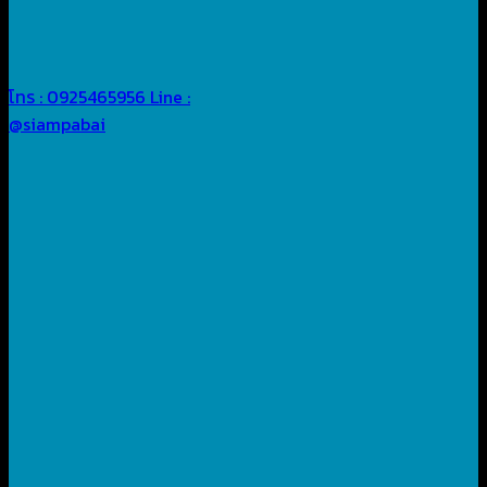
โทร : 0925465956
Line :
@siampabai