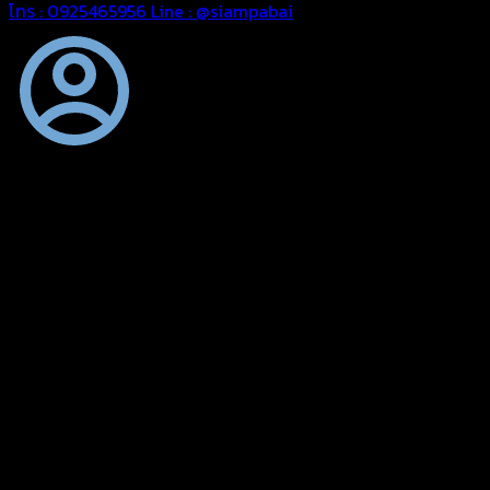
โทร : 0925465956
Line : @siampabai
ออกแบบและจัดทำตามความต้องการของลูกค้า
ออกแบบและจัดทำผลงานผ้าใบทุกประเภทตามลักษณะการใช้งานและ
ความต้องการของลูกค้า
ผ้าใบคุณภาพ
ผ้าใบคุณคุณภาพ ตัดเย็บด้วยช่างมืออาชีพ และความใส่ใจในการ
ผลิตผลงานผ้าใบของคุณลูกค้า