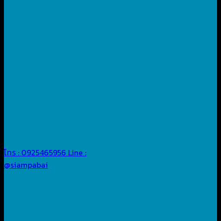
โทร : 0925465956
Line :
@siampabai