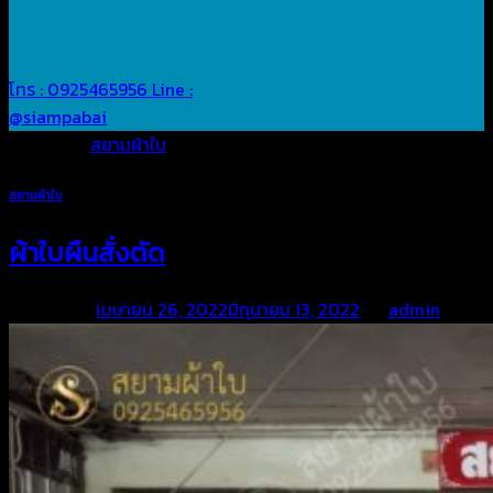
โทร : 0925465956
Line :
@siampabai
Posted in
สยามผ้าใบ
สยามผ้าใบ
ผ้าใบผืนสั่งตัด
Posted on
เมษายน 26, 2022
มิถุนายน 13, 2022
by
admin