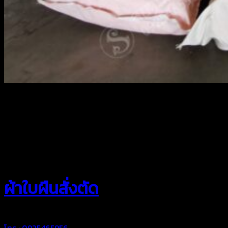
สยามผ้าใบ
ผ้าใบผืนสั่งตัด
โทร : 0925465956