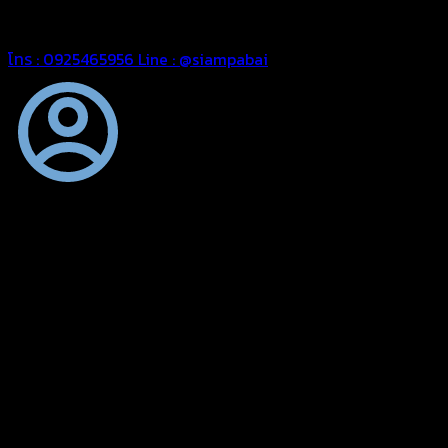
สยามผ้าใบ มั่นใจได้ในการบริการ สามารถจัดส่งได้ทั่วประเทศ
โทร : 0925465956
Line : @siampabai
ตัดเย็บตามขนาดและความต้องการของลูกค้า
ผ้าใบผืนสั่งตัดตามขนาดและลักษณะการใช้งานเพื่อให้ตรงตาม
ลักษณะการใช้งานของลูกค้า
ผ้าใบคุณภาพ