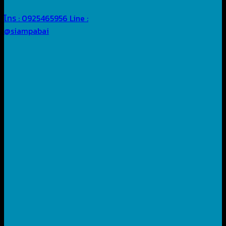
โทร : 0925465956
Line :
@siampabai