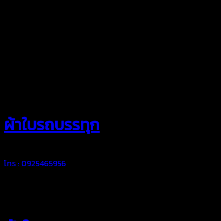
สยามผ้าใบ
ผ้าใบรถบรรทุก
โทร : 0925465956