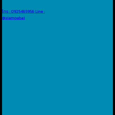
โทร : 0925465956
Line :
@siampabai