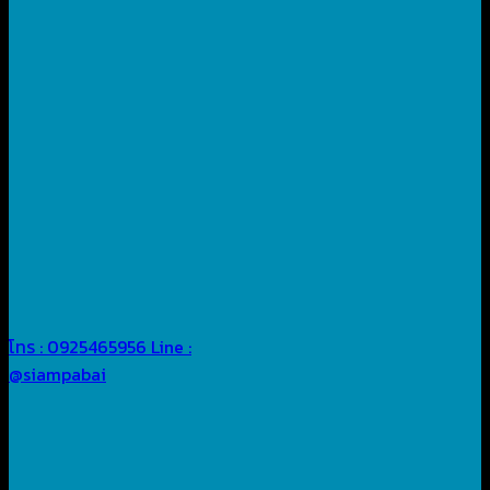
โทร : 0925465956
Line :
@siampabai