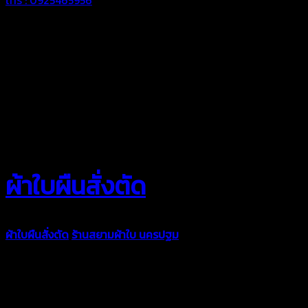
ผ้าใบผืนสั่งตัด
ผ้าใบผืนสั่งตัด
ร้านสยามผ้าใบ นครปฐม
ผ้าใบคุณภาพมีหลายขนาด
ความหนา ผ้าใบคูนิล่อน ผ้าใบรถบรรทุก ผ้าใบคลุมสินค้า ผ้าใบปูพื้น
ผ้าใบคลุมเรือ ผ้าใบแอร์แบค ผ้าใบถุงลม ตัดเย็บตามขนาดที่ลูกค้า
ต้องการ
รีดต่อผืนด้วยเครื่องรีดความถี่ความร้อน หมดปัญหาน้ำรั่ว
ซึม เย็บขอบฝังเชือก ตอกตาไก่ได้มาตรฐาน ด้วยบริการจากทางร้าน