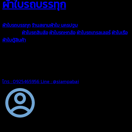
ผ้าใบรถบรรทุก
ผ้าใบรถบรรทุก
ร้านสยามผ้าใบ นครปฐม
ผ้าใบคุณภาพมีหลายขนาด
ความหนา
ผ้าใบรถสิบล้อ
ผ้าใบรถหกล้อ
ผ้าใบรถเทรลเลอร์
ผ้าใบเรือ
ผ้าใบตู้สินค้า
ผ้าใบแอร์แบค ผ้าใบถุงลม ตัดเย็บตามขนาดที่ลูกค้า
ต้องการ
รีดต่อผืนด้วยเครื่องรีดความถี่ความร้อน หมดปัญหาน้ำรั่ว
ซึม เย็บขอบฝังเชือก ตอกตาไก่ได้มาตรฐาน ด้วยบริการจากทางร้าน
สยามผ้าใบ มั่นใจได้ในการบริการ ดูแลตลอดอายุการใช้งาน สามารถ
จัดส่งได้ทั่วประเทศ
โทร : 0925465956
Line : @siampabai