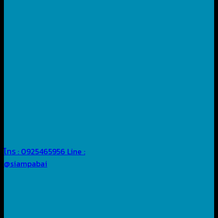
โทร : 0925465956
Line :
@siampabai