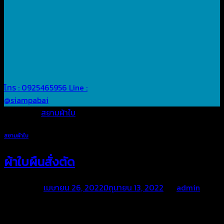
โทร : 0925465956
Line :
@siampabai
Posted in
สยามผ้าใบ
สยามผ้าใบ
ผ้าใบผืนสั่งตัด
Posted on
เมษายน 26, 2022
มิถุนายน 13, 2022
by
admin