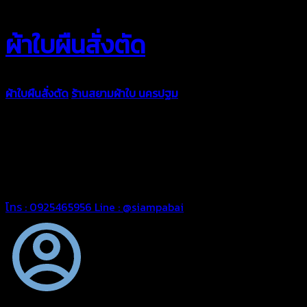
ผ้าใบผืนสั่งตัด
ผ้าใบผืนสั่งตัด
ร้านสยามผ้าใบ นครปฐม
ผ้าใบคุณภาพมีหลายขนาด
ความหนา ผ้าใบคูนิล่อน ผ้าใบรถบรรทุก ผ้าใบคลุมสินค้า ผ้าใบปูพื้น
ผ้าใบคลุมเรือ ผ้าใบแอร์แบค ผ้าใบถุงลม ตัดเย็บตามขนาดที่ลูกค้า
ต้องการ
รีดต่อผืนด้วยเครื่องรีดความถี่ความร้อน หมดปัญหาน้ำรั่ว
ซึม เย็บขอบฝังเชือก ตอกตาไก่ได้มาตรฐาน ด้วยบริการจากทางร้าน
สยามผ้าใบ มั่นใจได้ในการบริการ สามารถจัดส่งได้ทั่วประเทศ
โทร : 0925465956
Line : @siampabai