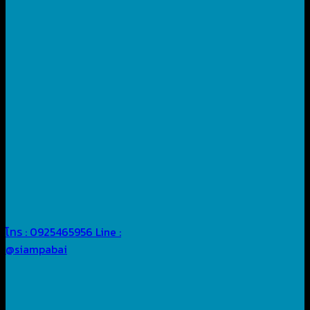
โทร : 0925465956
Line :
@siampabai