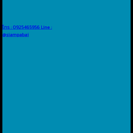
โทร : 0925465956
Line :
@siampabai