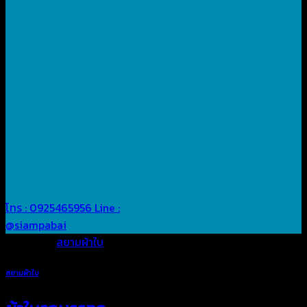
โทร : 0925465956
Line :
@siampabai
Posted in
สยามผ้าใบ
สยามผ้าใบ