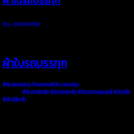
ผ้าใบรถบรรทุก
โทร : 0925465956
ผ้าใบรถบรรทุก
ผ้าใบรถบรรทุก
ร้านสยามผ้าใบ นครปฐม
ผ้าใบคุณภาพมีหลายขนาด
ความหนา
ผ้าใบรถสิบล้อ
ผ้าใบรถหกล้อ
ผ้าใบรถเทรลเลอร์
ผ้าใบเรือ
ผ้าใบตู้สินค้า
ผ้าใบแอร์แบค ผ้าใบถุงลม ตัดเย็บตามขนาดที่ลูกค้า
ต้องการ
รีดต่อผืนด้วยเครื่องรีดความถี่ความร้อน หมดปัญหาน้ำรั่ว
ซึม เย็บขอบฝังเชือก ตอกตาไก่ได้มาตรฐาน ด้วยบริการจากทางร้าน
สยามผ้าใบ มั่นใจได้ในการบริการ ดูแลตลอดอายุการใช้งาน สามารถ
จัดส่งได้ทั่วประเทศ