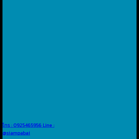
โทร : 0925465956
Line :
@siampabai