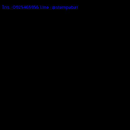
โทร : 0925465956
Line : @siampabai
ตัดเย็บตามขนาดและความต้องการของลูกค้า
ผ้าใบรถบรรทุกสั่งตัดตามขนาดและลักษณะการใช้งานเพื่อให้ตรง
ตามลักษณะการใช้งานของลูกค้า
ผ้าใบคุณภาพ
ผ้าใบคุณคุณภาพ ตัดเย็บฝังเชือก ตอกตาไก่ ตามไซด์และขนาดที่
ลูกค้าต้องการ