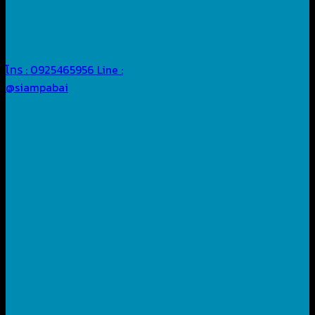
โทร : 0925465956
Line :
@siampabai