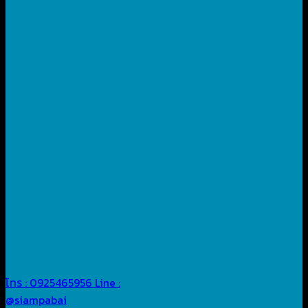
โทร : 0925465956
Line :
@siampabai