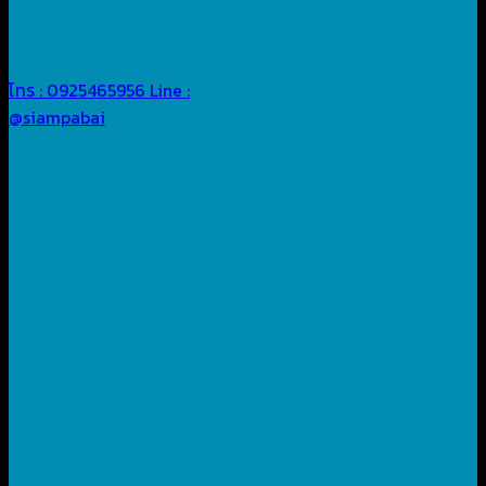
โทร : 0925465956
Line :
@siampabai