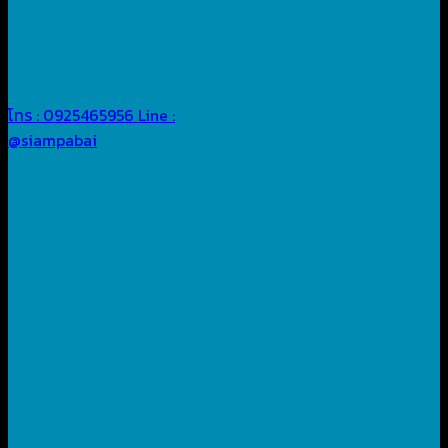
โทร : 0925465956
Line :
@siampabai