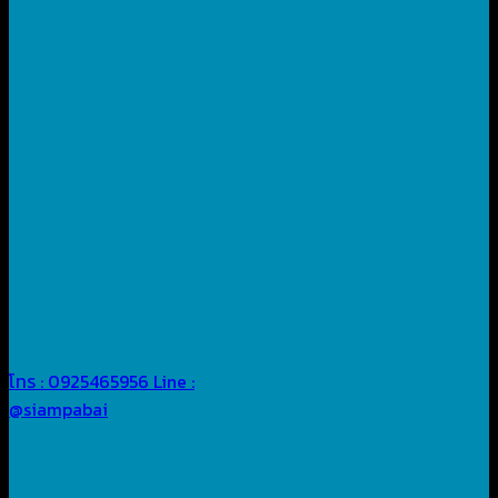
โทร : 0925465956
Line :
@siampabai