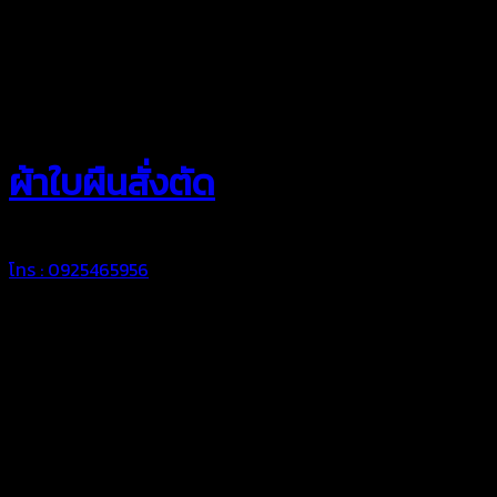
สยามผ้าใบ
ผ้าใบผืนสั่งตัด
โทร : 0925465956