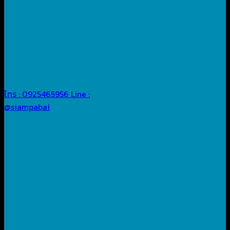
โทร : 0925465956
Line :
@siampabai