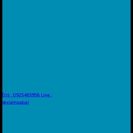
โทร : 0925465956
Line :
@siampabai