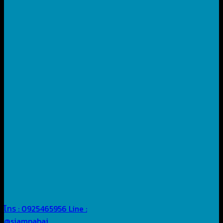
โทร : 0925465956
Line :
@siampabai