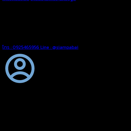
ความหนา ผ้าใบคูนิล่อน ผ้าใบรถบรรทุก ผ้าใบคลุมสินค้า ผ้าใบปูพื้น
ผ้าใบคลุมเรือ ผ้าใบแอร์แบค ผ้าใบถุงลม ตัดเย็บตามขนาดที่ลูกค้า
ต้องการ
รีดต่อผืนด้วยเครื่องรีดความถี่ความร้อน หมดปัญหาน้ำรั่ว
ซึม เย็บขอบฝังเชือก ตอกตาไก่ได้มาตรฐาน ด้วยบริการจากทางร้าน
สยามผ้าใบ มั่นใจได้ในการบริการ สามารถจัดส่งได้ทั่วประเทศ
โทร : 0925465956
Line : @siampabai
ตัดเย็บตามขนาดและความต้องการของลูกค้า
ผ้าใบผืนสั่งตัดตามขนาดและลักษณะการใช้งานเพื่อให้ตรงตาม
ลักษณะการใช้งานของลูกค้า