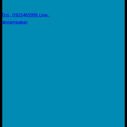
โทร : 0925465956
Line :
@siampabai