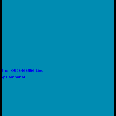
โทร : 0925465956
Line :
@siampabai