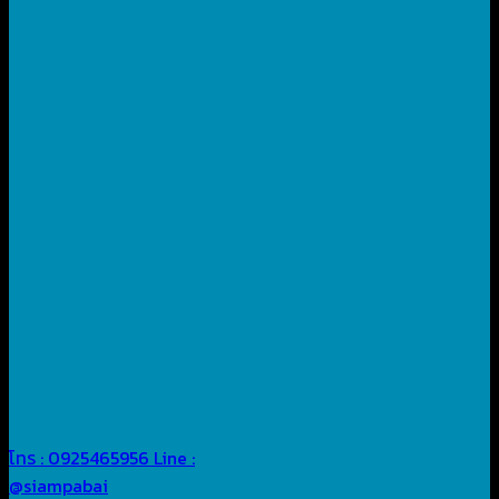
โทร : 0925465956
Line :
@siampabai