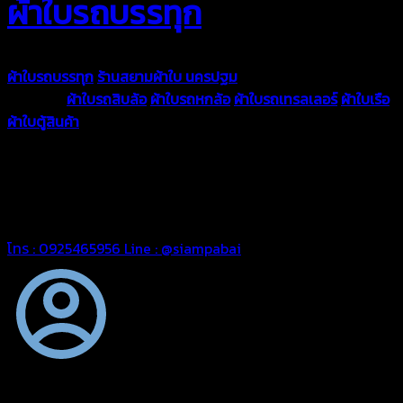
ผ้าใบรถบรรทุก
ผ้าใบรถบรรทุก
ร้านสยามผ้าใบ นครปฐม
ผ้าใบคุณภาพมีหลายขนาด
ความหนา
ผ้าใบรถสิบล้อ
ผ้าใบรถหกล้อ
ผ้าใบรถเทรลเลอร์
ผ้าใบเรือ
ผ้าใบตู้สินค้า
ผ้าใบแอร์แบค ผ้าใบถุงลม ตัดเย็บตามขนาดที่ลูกค้า
ต้องการ
รีดต่อผืนด้วยเครื่องรีดความถี่ความร้อน หมดปัญหาน้ำรั่ว
ซึม เย็บขอบฝังเชือก ตอกตาไก่ได้มาตรฐาน ด้วยบริการจากทางร้าน
สยามผ้าใบ มั่นใจได้ในการบริการ ดูแลตลอดอายุการใช้งาน สามารถ
จัดส่งได้ทั่วประเทศ
โทร : 0925465956
Line : @siampabai