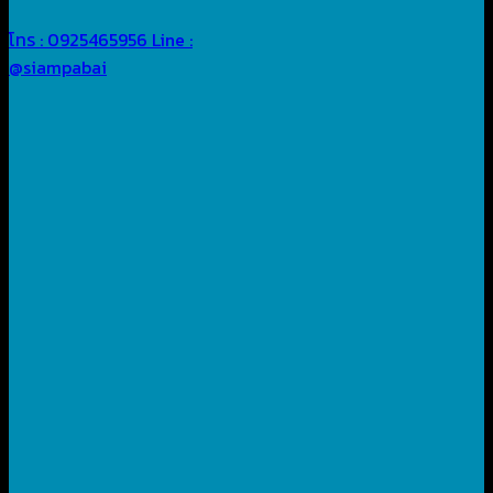
โทร : 0925465956
Line :
@siampabai