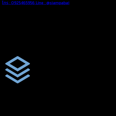
โทร : 0925465956
Line : @siampabai
ออกแบบและจัดทำตามความต้องการของลูกค้า
ออกแบบและจัดทำผลงานผ้าใบทุกประเภทตามลักษณะการใช้งานและ
ความต้องการของลูกค้า
ผ้าใบคุณภาพ
ผ้าใบคุณคุณภาพ ตัดเย็บด้วยช่างมืออาชีพ และความใส่ใจในการ
ผลิตผลงานผ้าใบของคุณลูกค้า