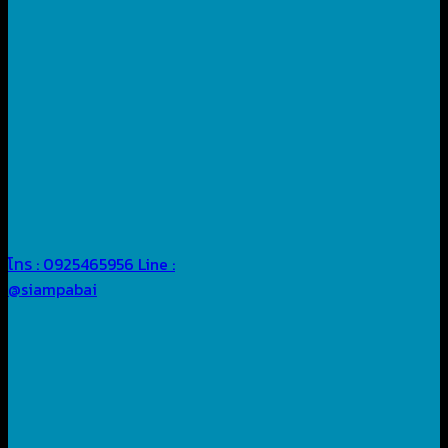
โทร : 0925465956
Line :
@siampabai