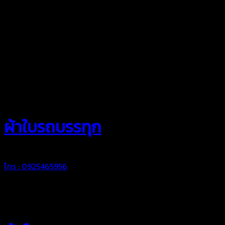
สยามผ้าใบ
ผ้าใบรถบรรทุก
โทร : 0925465956