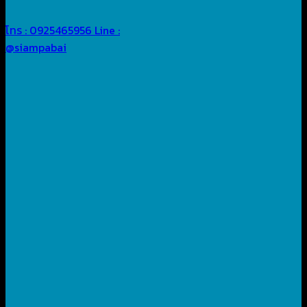
โทร : 0925465956
Line :
@siampabai