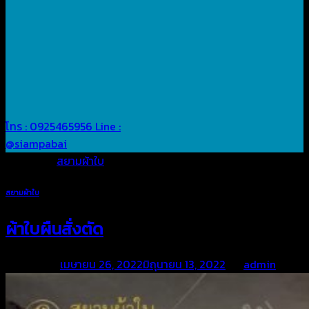
โทร : 0925465956
Line :
@siampabai
Posted in
สยามผ้าใบ
สยามผ้าใบ
ผ้าใบผืนสั่งตัด
Posted on
เมษายน 26, 2022
มิถุนายน 13, 2022
by
admin