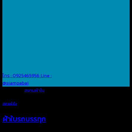
โทร : 0925465956
Line :
@siampabai
Posted in
สยามผ้าใบ
สยามผ้าใบ
ผ้าใบรถบรรทุก