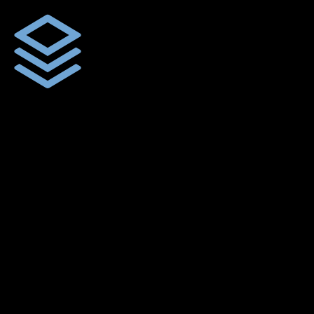
ผ้าใบคุณภาพ
ผ้าใบคุณคุณภาพ ตัดเย็บฝังเชือก ตอกตาไก่ ตามไซด์และขนาดที่
ลูกค้าต้องการ
พร้อมดูแลและบริการทุกขั้นตอน
เราพร้อมให้คำดูแลทุกขั้นตอน เพื่อให้คุณได้ใช้สินค้าผ้าใบคุณภาพ
จากเราสยามผ้าใบ