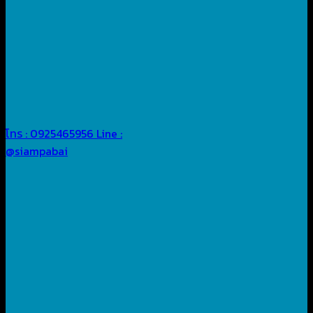
โทร : 0925465956
Line :
@siampabai