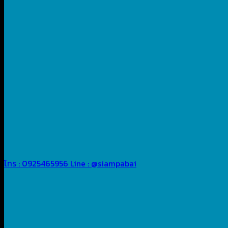
โทร : 0925465956
Line : @siampabai