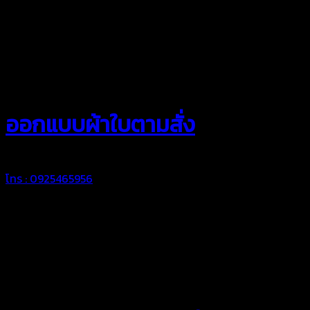
สยามผ้าใบ
ออกแบบผ้าใบตามสั่ง
โทร : 0925465956