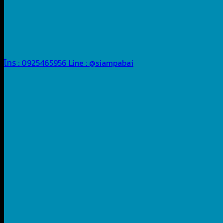
โทร : 0925465956
Line : @siampabai