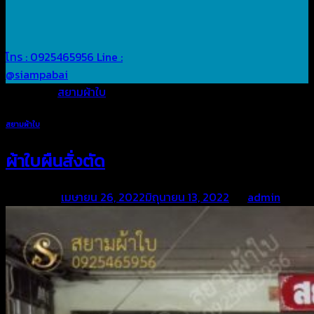
โทร : 0925465956
Line :
@siampabai
Posted in
สยามผ้าใบ
สยามผ้าใบ
ผ้าใบผืนสั่งตัด
Posted on
เมษายน 26, 2022
มิถุนายน 13, 2022
by
admin