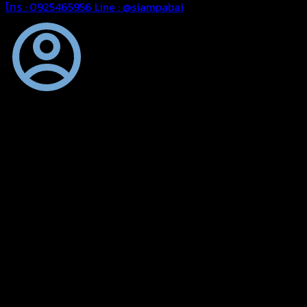
โทร : 0925465956
Line : @siampabai
ออกแบบและจัดทำตามความต้องการของลูกค้า
ออกแบบและจัดทำผลงานผ้าใบทุกประเภทตามลักษณะการใช้งานและ
ความต้องการของลูกค้า
ผ้าใบคุณภาพ
ผ้าใบคุณคุณภาพ ตัดเย็บด้วยช่างมืออาชีพ และความใส่ใจในการ
ผลิตผลงานผ้าใบของคุณลูกค้า