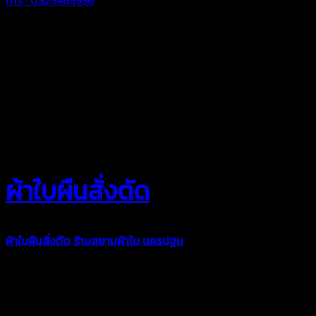
ผ้าใบผืนสั่งตัด
ผ้าใบผืนสั่งตัด
ร้านสยามผ้าใบ นครปฐม
ผ้าใบคุณภาพมีหลายขนาด
ความหนา ผ้าใบคูนิล่อน ผ้าใบรถบรรทุก ผ้าใบคลุมสินค้า ผ้าใบปูพื้น
ผ้าใบคลุมเรือ ผ้าใบแอร์แบค ผ้าใบถุงลม ตัดเย็บตามขนาดที่ลูกค้า
ต้องการ
รีดต่อผืนด้วยเครื่องรีดความถี่ความร้อน หมดปัญหาน้ำรั่ว
ซึม เย็บขอบฝังเชือก ตอกตาไก่ได้มาตรฐาน ด้วยบริการจากทางร้าน