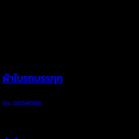
สยามผ้าใบ
ผ้าใบรถบรรทุก
โทร : 0925465956