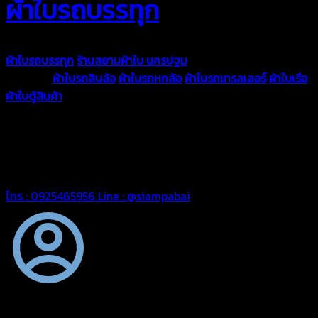
ผ้าใบรถบรรทุก
ผ้าใบรถบรรทุก
ร้านสยามผ้าใบ นครปฐม
ผ้าใบคุณภาพมีหลายขนาด
ความหนา
ผ้าใบรถสิบล้อ
ผ้าใบรถหกล้อ
ผ้าใบรถเทรลเลอร์
ผ้าใบเรือ
ผ้าใบตู้สินค้า
ผ้าใบแอร์แบค ผ้าใบถุงลม ตัดเย็บตามขนาดที่ลูกค้า
ต้องการ
รีดต่อผืนด้วยเครื่องรีดความถี่ความร้อน หมดปัญหาน้ำรั่ว
ซึม เย็บขอบฝังเชือก ตอกตาไก่ได้มาตรฐาน ด้วยบริการจากทางร้าน
สยามผ้าใบ มั่นใจได้ในการบริการ ดูแลตลอดอายุการใช้งาน สามารถ
จัดส่งได้ทั่วประเทศ
โทร : 0925465956
Line : @siampabai