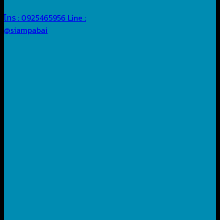
โทร : 0925465956
Line :
@siampabai