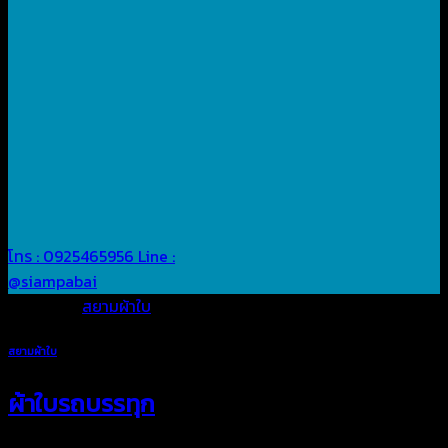
โทร : 0925465956
Line :
@siampabai
Posted in
สยามผ้าใบ
สยามผ้าใบ
ผ้าใบรถบรรทุก