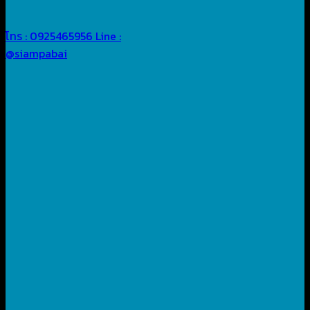
โทร : 0925465956
Line :
@siampabai