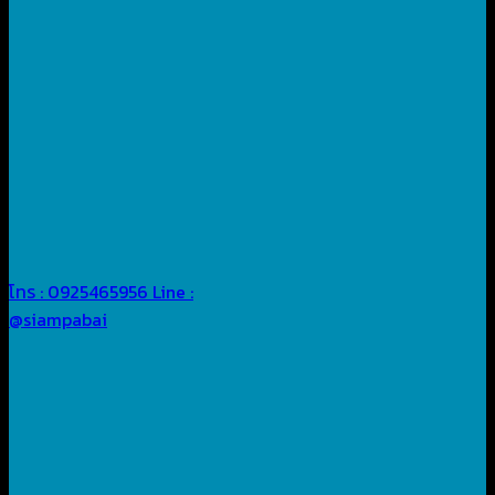
โทร : 0925465956
Line :
@siampabai