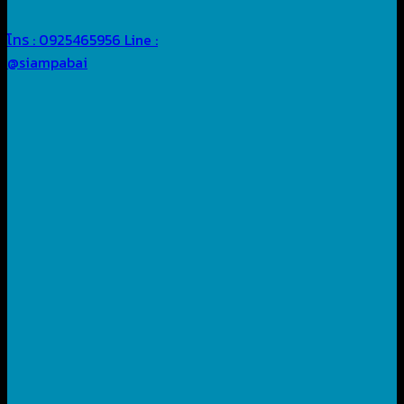
โทร : 0925465956
Line :
@siampabai