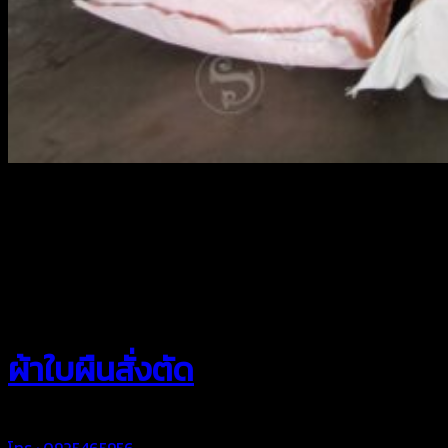
สยามผ้าใบ
ผ้าใบผืนสั่งตัด
โทร : 0925465956