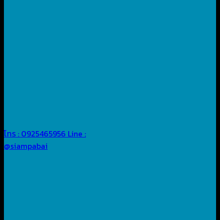
โทร : 0925465956
Line :
@siampabai