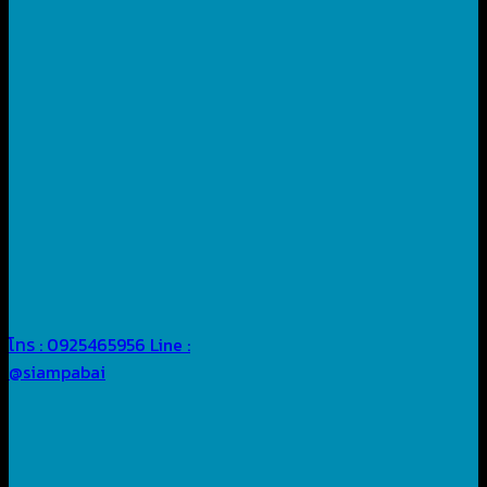
โทร : 0925465956
Line :
@siampabai