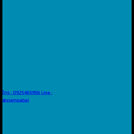
โทร : 0925465956
Line :
@siampabai