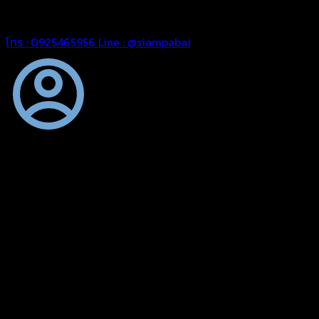
สยามผ้าใบ มั่นใจได้ในการบริการ สามารถจัดส่งได้ทั่วประเทศ
โทร : 0925465956
Line : @siampabai
ตัดเย็บตามขนาดและความต้องการของลูกค้า
ผ้าใบผืนสั่งตัดตามขนาดและลักษณะการใช้งานเพื่อให้ตรงตาม
ลักษณะการใช้งานของลูกค้า
ผ้าใบคุณภาพ