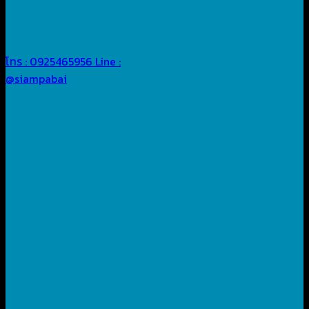
โทร : 0925465956
Line :
@siampabai