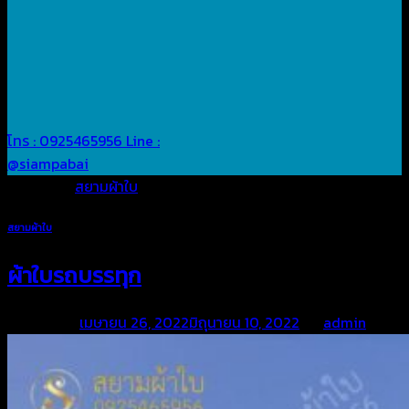
โทร : 0925465956
Line :
@siampabai
Posted in
สยามผ้าใบ
สยามผ้าใบ
ผ้าใบรถบรรทุก
Posted on
เมษายน 26, 2022
มิถุนายน 10, 2022
by
admin