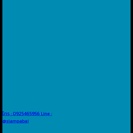
โทร : 0925465956
Line :
@siampabai