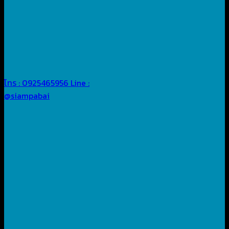
โทร : 0925465956
Line :
@siampabai