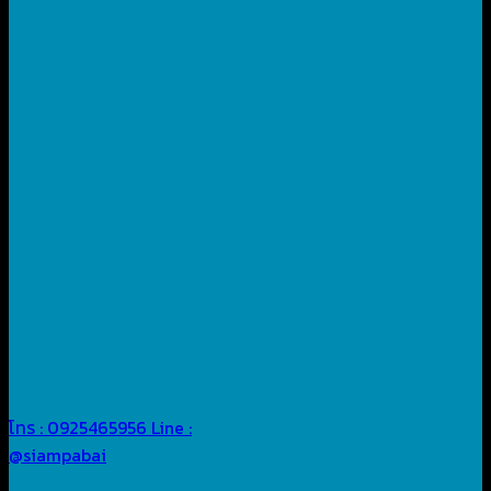
โทร : 0925465956
Line :
@siampabai