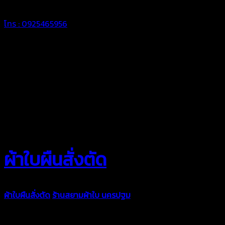
โทร : 0925465956
ผ้าใบผืนสั่งตัด
ผ้าใบผืนสั่งตัด
ร้านสยามผ้าใบ นครปฐม
ผ้าใบคุณภาพมีหลายขนาด
ความหนา ผ้าใบคูนิล่อน ผ้าใบรถบรรทุก ผ้าใบคลุมสินค้า ผ้าใบปูพื้น
ผ้าใบคลุมเรือ ผ้าใบแอร์แบค ผ้าใบถุงลม ตัดเย็บตามขนาดที่ลูกค้า