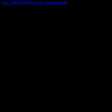
โทร : 0925465956
Line : @siampabai
ออกแบบและจัดทำตามความต้องการของลูกค้า
ออกแบบและจัดทำผลงานผ้าใบทุกประเภทตามลักษณะการใช้งานและ
ความต้องการของลูกค้า
ผ้าใบคุณภาพ
ผ้าใบคุณคุณภาพ ตัดเย็บด้วยช่างมืออาชีพ และความใส่ใจในการ
ผลิตผลงานผ้าใบของคุณลูกค้า