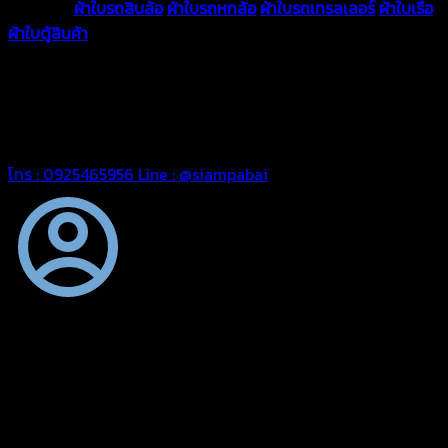
ความหนา
ผ้าใบรถสิบล้อ
ผ้าใบรถหกล้อ
ผ้าใบรถเทรลเลอร์
ผ้าใบเรือ
ผ้าใบตู้สินค้า
ผ้าใบแอร์แบค ผ้าใบถุงลม ตัดเย็บตามขนาดที่ลูกค้า
ต้องการ
รีดต่อผืนด้วยเครื่องรีดความถี่ความร้อน หมดปัญหาน้ำรั่ว
ซึม เย็บขอบฝังเชือก ตอกตาไก่ได้มาตรฐาน ด้วยบริการจากทางร้าน
สยามผ้าใบ มั่นใจได้ในการบริการ ดูแลตลอดอายุการใช้งาน สามารถ
จัดส่งได้ทั่วประเทศ
โทร : 0925465956
Line : @siampabai
ตัดเย็บตามขนาดและความต้องการของลูกค้า
ผ้าใบรถบรรทุกสั่งตัดตามขนาดและลักษณะการใช้งานเพื่อให้ตรง
ตามลักษณะการใช้งานของลูกค้า