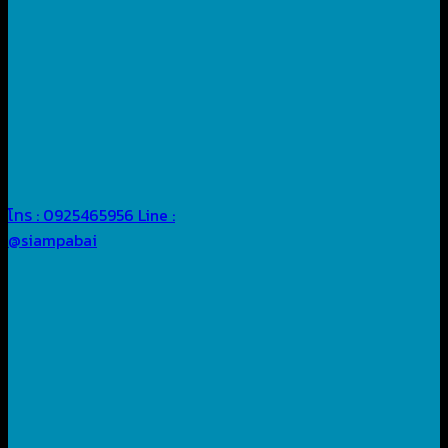
โทร : 0925465956
Line :
@siampabai