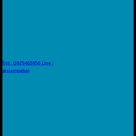
โทร : 0925465956
Line :
@siampabai