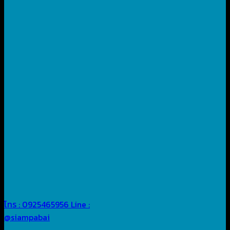
โทร : 0925465956
Line :
@siampabai