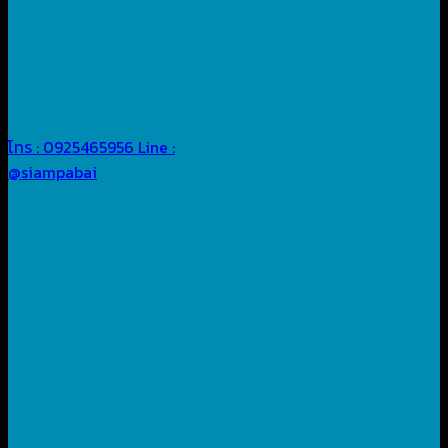
โทร : 0925465956
Line :
@siampabai