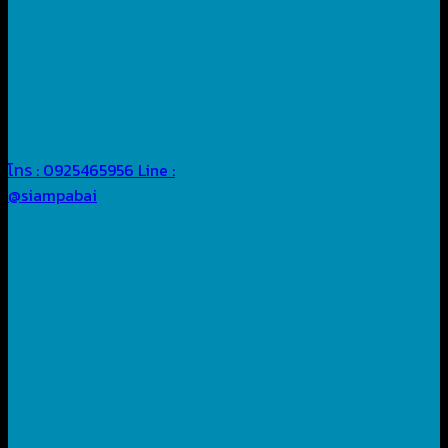
โทร : 0925465956
Line :
@siampabai