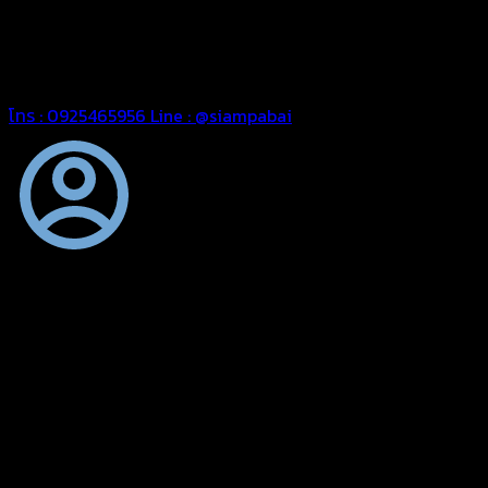
ต้องการ
รีดต่อผืนด้วยเครื่องรีดความถี่ความร้อน หมดปัญหาน้ำรั่ว
ซึม เย็บขอบฝังเชือก ตอกตาไก่ได้มาตรฐาน ด้วยบริการจากทางร้าน
สยามผ้าใบ มั่นใจได้ในการบริการ สามารถจัดส่งได้ทั่วประเทศ
โทร : 0925465956
Line : @siampabai
ตัดเย็บตามขนาดและความต้องการของลูกค้า
ผ้าใบผืนสั่งตัดตามขนาดและลักษณะการใช้งานเพื่อให้ตรงตาม
ลักษณะการใช้งานของลูกค้า