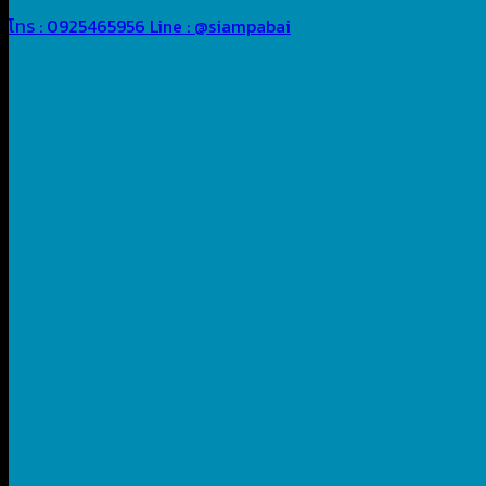
โทร : 0925465956
Line : @siampabai