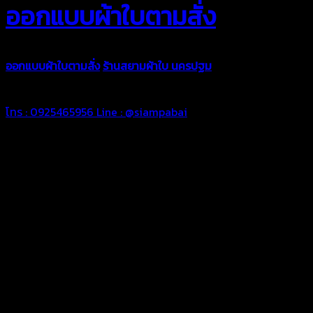
ออกแบบผ้าใบตามสั่ง
ออกแบบผ้าใบตามสั่ง
ร้านสยามผ้าใบ นครปฐม
บริการรับผลิตผ้าใบทุ
ตามความต้องการของคุณลูกค้า ด้วยบริการจากทางร้านสยามผ้าใบ มั่
โทร : 0925465956
Line : @siampabai
ออกแบบและจัดทำตามความต้องการของลูกค้า
ออกแบบและจัดทำผลงานผ้าใบทุกประเภทตามลักษณะการใช้งานและค
ผ้าใบคุณภาพ
ผ้าใบคุณคุณภาพ ตัดเย็บด้วยช่างมืออาชีพ และความใส่ใจในการผลิ