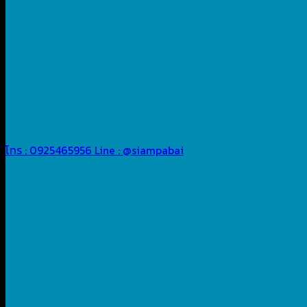
โทร : 0925465956
Line : @siampabai