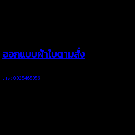
สยามผ้าใบ
ออกแบบผ้าใบตามสั่ง
โทร : 0925465956