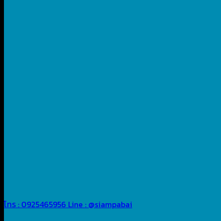
โทร : 0925465956
Line : @siampabai