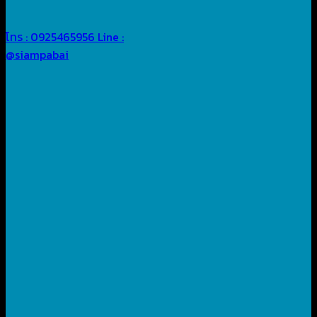
โทร : 0925465956
Line :
@siampabai