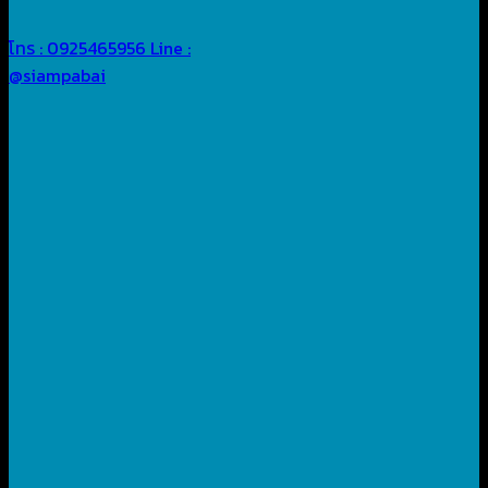
โทร : 0925465956
Line :
@siampabai