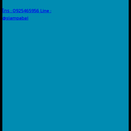
โทร : 0925465956
Line :
@siampabai