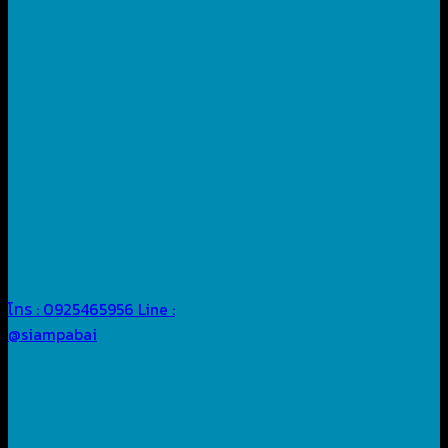
โทร : 0925465956
Line :
@siampabai