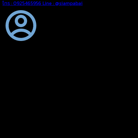
โทร : 0925465956
Line : @siampabai
ออกแบบและจัดทำตามความต้องการของลูกค้า
ออกแบบและจัดทำผลงานผ้าใบทุกประเภทตามลักษณะการใช้งานและ
ความต้องการของลูกค้า
ผ้าใบคุณภาพ
ผ้าใบคุณคุณภาพ ตัดเย็บด้วยช่างมืออาชีพ และความใส่ใจในการ
ผลิตผลงานผ้าใบของคุณลูกค้า