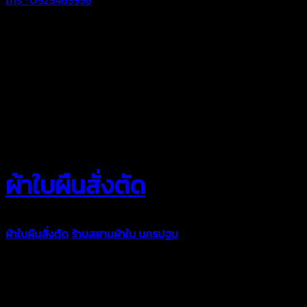
ผ้าใบผืนสั่งตัด
ผ้าใบผืนสั่งตัด
ร้านสยามผ้าใบ นครปฐม
ผ้าใบคุณภาพมีหลายขนาด
ความหนา ผ้าใบคูนิล่อน ผ้าใบรถบรรทุก ผ้าใบคลุมสินค้า ผ้าใบปูพื้น
ผ้าใบคลุมเรือ ผ้าใบแอร์แบค ผ้าใบถุงลม ตัดเย็บตามขนาดที่ลูกค้า
ต้องการ
รีดต่อผืนด้วยเครื่องรีดความถี่ความร้อน หมดปัญหาน้ำรั่ว
ซึม เย็บขอบฝังเชือก ตอกตาไก่ได้มาตรฐาน ด้วยบริการจากทางร้าน