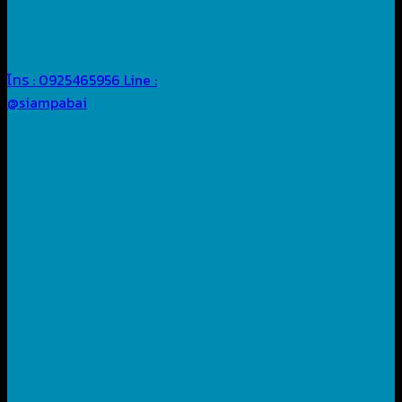
โทร : 0925465956
Line :
@siampabai