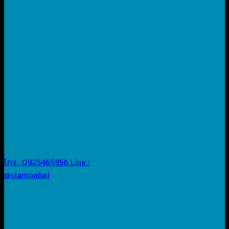
โทร : 0925465956
Line :
@siampabai