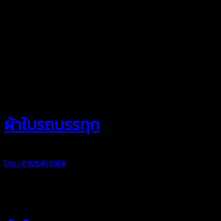
สยามผ้าใบ
ผ้าใบรถบรรทุก
โทร : 0925465956