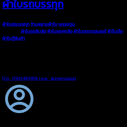
ผ้าใบรถบรรทุก
ผ้าใบรถบรรทุก
ร้านสยามผ้าใบ นครปฐม
ผ้าใบคุณภาพมีหลายขนาด
ความหนา
ผ้าใบรถสิบล้อ
ผ้าใบรถหกล้อ
ผ้าใบรถเทรลเลอร์
ผ้าใบเรือ
ผ้าใบตู้สินค้า
ผ้าใบแอร์แบค ผ้าใบถุงลม ตัดเย็บตามขนาดที่ลูกค้า
ต้องการ
รีดต่อผืนด้วยเครื่องรีดความถี่ความร้อน หมดปัญหาน้ำรั่ว
ซึม เย็บขอบฝังเชือก ตอกตาไก่ได้มาตรฐาน ด้วยบริการจากทางร้าน
สยามผ้าใบ มั่นใจได้ในการบริการ ดูแลตลอดอายุการใช้งาน สามารถ
จัดส่งได้ทั่วประเทศ
โทร : 0925465956
Line : @siampabai