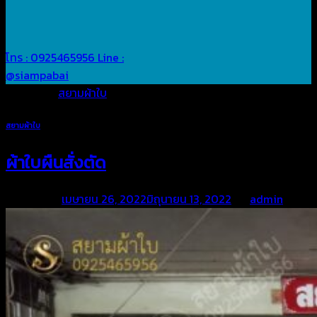
โทร : 0925465956
Line :
@siampabai
Posted in
สยามผ้าใบ
สยามผ้าใบ
ผ้าใบผืนสั่งตัด
Posted on
เมษายน 26, 2022
มิถุนายน 13, 2022
by
admin