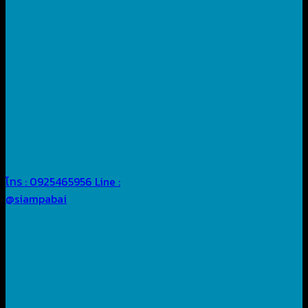
โทร : 0925465956
Line :
@siampabai