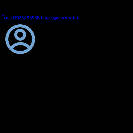
สยามผ้าใบ มั่นใจได้ในการบริการ สามารถจัดส่งได้ทั่วประเทศ
โทร : 0925465956
Line : @siampabai
ตัดเย็บตามขนาดและความต้องการของลูกค้า
ผ้าใบผืนสั่งตัดตามขนาดและลักษณะการใช้งานเพื่อให้ตรงตาม
ลักษณะการใช้งานของลูกค้า
ผ้าใบคุณภาพ