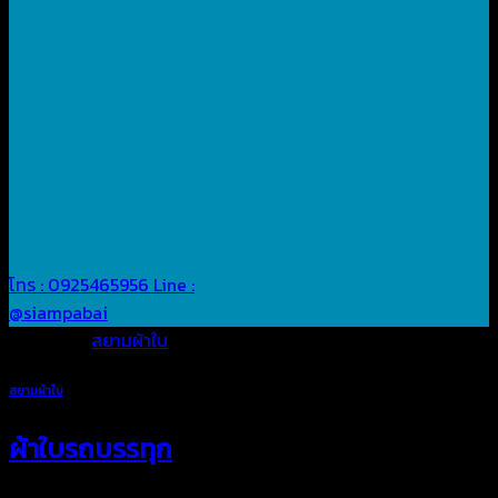
โทร : 0925465956
Line :
@siampabai
Posted in
สยามผ้าใบ
สยามผ้าใบ
ผ้าใบรถบรรทุก