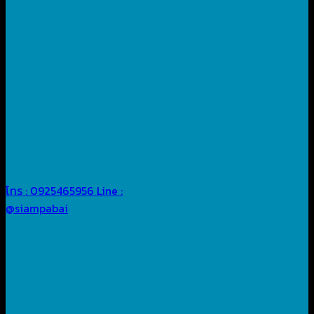
โทร : 0925465956
Line :
@siampabai