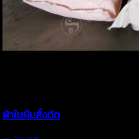
สยามผ้าใบ
ผ้าใบผืนสั่งตัด
โทร : 0925465956