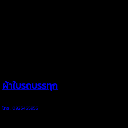
สยามผ้าใบ
ผ้าใบรถบรรทุก
โทร : 0925465956