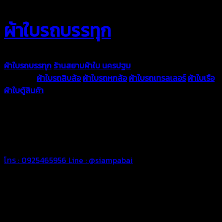
ผ้าใบรถบรรทุก
ผ้าใบรถบรรทุก
ร้านสยามผ้าใบ นครปฐม
ผ้าใบคุณภาพมีหลายขนาด
ความหนา
ผ้าใบรถสิบล้อ
ผ้าใบรถหกล้อ
ผ้าใบรถเทรลเลอร์
ผ้าใบเรือ
ผ้าใบตู้สินค้า
ผ้าใบแอร์แบค ผ้าใบถุงลม ตัดเย็บตามขนาดที่ลูกค้า
ต้องการ
รีดต่อผืนด้วยเครื่องรีดความถี่ความร้อน หมดปัญหาน้ำรั่ว
ซึม เย็บขอบฝังเชือก ตอกตาไก่ได้มาตรฐาน ด้วยบริการจากทางร้าน
สยามผ้าใบ มั่นใจได้ในการบริการ ดูแลตลอดอายุการใช้งาน สามารถ
จัดส่งได้ทั่วประเทศ
โทร : 0925465956
Line : @siampabai
ตัดเย็บตามขนาดและความต้องการของลูกค้า
ผ้าใบรถบรรทุกสั่งตัดตามขนาดและลักษณะการใช้งานเพื่อให้ตรง