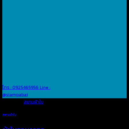
โทร : 0925465956
Line :
@siampabai
Posted in
สยามผ้าใบ
สยามผ้าใบ