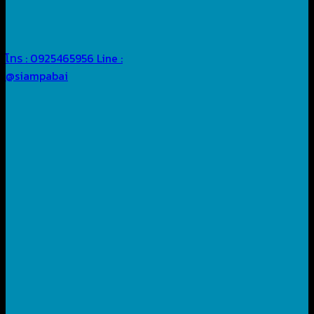
โทร : 0925465956
Line :
@siampabai