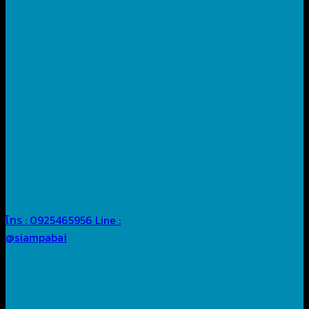
โทร : 0925465956
Line :
@siampabai