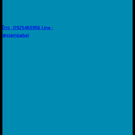
โทร : 0925465956
Line :
@siampabai