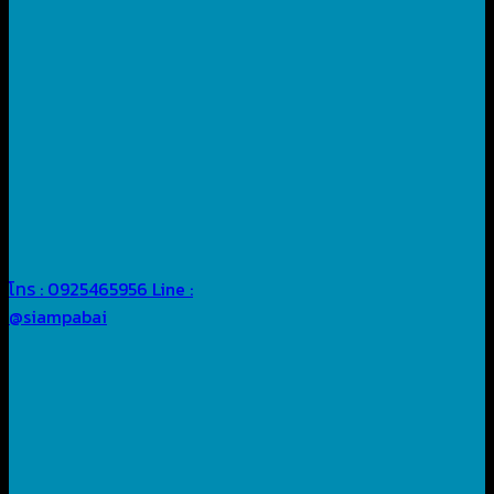
โทร : 0925465956
Line :
@siampabai