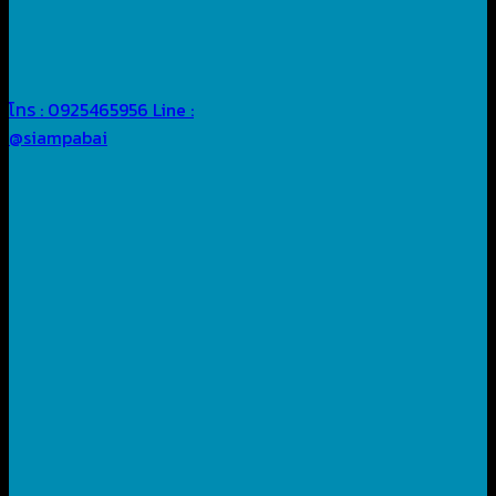
โทร : 0925465956
Line :
@siampabai