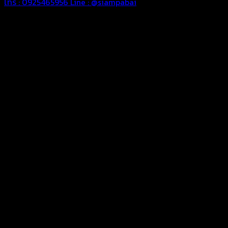
โทร : 0925465956
Line : @siampabai
ตัดเย็บตามขนาดและความต้องการของลูกค้า
ผ้าใบผืนสั่งตัดตามขนาดและลักษณะการใช้งานเพื่อให้ตรงตาม
ลักษณะการใช้งานของลูกค้า
ผ้าใบคุณภาพ
ผ้าใบคุณคุณภาพ ตัดเย็บฝังเชือก ตอกตาไก่ ตามไซด์และขนาดที่
ลูกค้าต้องการ