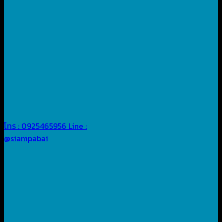
โทร : 0925465956
Line :
@siampabai