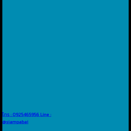
โทร : 0925465956
Line :
@siampabai