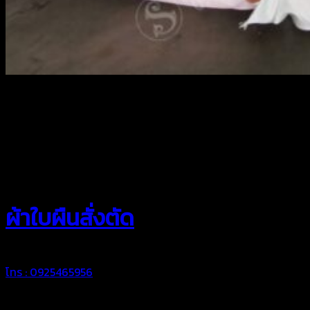
สยามผ้าใบ
ผ้าใบผืนสั่งตัด
โทร : 0925465956