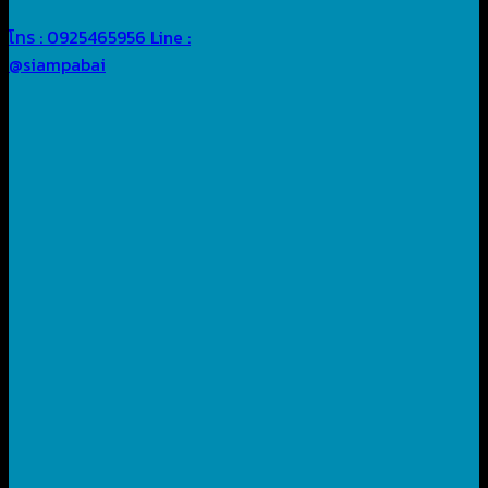
โทร : 0925465956
Line :
@siampabai