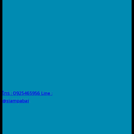
โทร : 0925465956
Line :
@siampabai