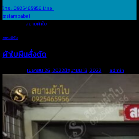
โทร : 0925465956
Line :
@siampabai
Posted in
สยามผ้าใบ
สยามผ้าใบ
ผ้าใบผืนสั่งตัด
Posted on
เมษายน 26, 2022
มิถุนายน 13, 2022
by
admin