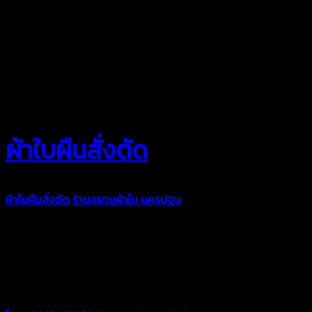
ผ้าใบผืนสั่งตัด
ผ้าใบผืนสั่งตัด
ร้านสยามผ้าใบ นครปฐม
ผ้าใบคุณภาพมีหลายขนาด
ความหนา ผ้าใบคูนิล่อน ผ้าใบรถบรรทุก ผ้าใบคลุมสินค้า ผ้าใบปูพื้น
ผ้าใบคลุมเรือ ผ้าใบแอร์แบค ผ้าใบถุงลม ตัดเย็บตามขนาดที่ลูกค้า
ต้องการ
รีดต่อผืนด้วยเครื่องรีดความถี่ความร้อน หมดปัญหาน้ำรั่ว
ซึม เย็บขอบฝังเชือก ตอกตาไก่ได้มาตรฐาน ด้วยบริการจากทางร้าน
สยามผ้าใบ มั่นใจได้ในการบริการ สามารถจัดส่งได้ทั่วประเทศ