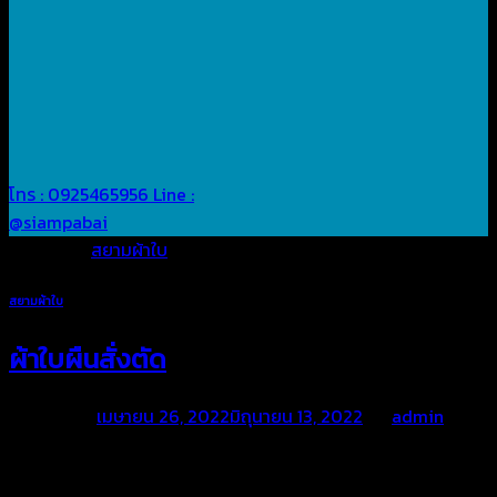
โทร : 0925465956
Line :
@siampabai
Posted in
สยามผ้าใบ
สยามผ้าใบ
ผ้าใบผืนสั่งตัด
Posted on
เมษายน 26, 2022
มิถุนายน 13, 2022
by
admin