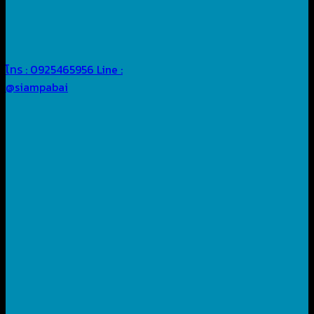
โทร : 0925465956
Line :
@siampabai