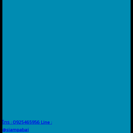
โทร : 0925465956
Line :
@siampabai