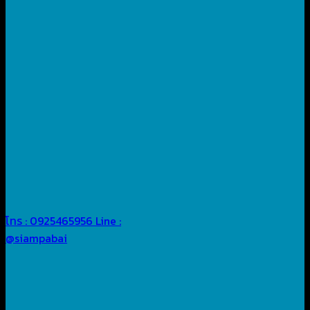
โทร : 0925465956
Line :
@siampabai