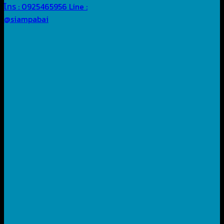
โทร : 0925465956
Line :
@siampabai