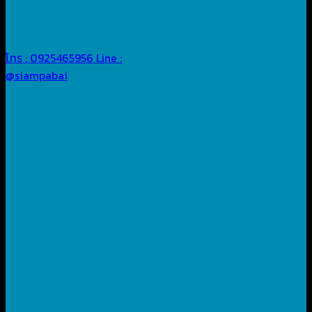
โทร : 0925465956
Line :
@siampabai