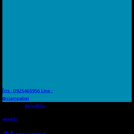
โทร : 0925465956
Line :
@siampabai
Posted in
สยามผ้าใบ
สยามผ้าใบ