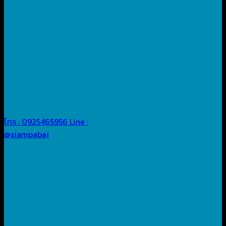
โทร : 0925465956
Line :
@siampabai