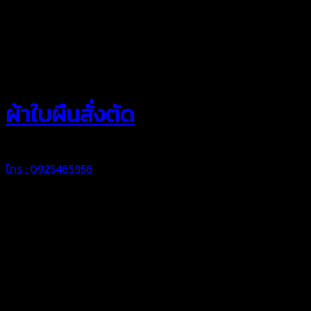
สยามผ้าใบ
ผ้าใบผืนสั่งตัด
โทร : 0925465956