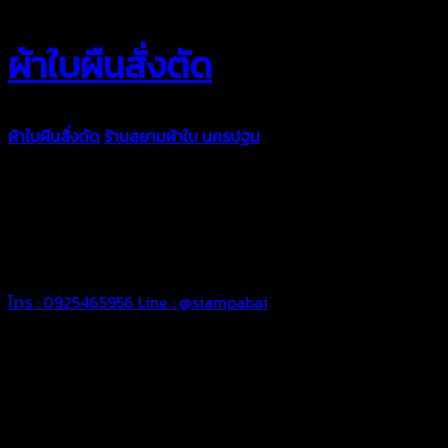
ผ้าใบผืนสั่งตัด
ผ้าใบผืนสั่งตัด
ร้านสยามผ้าใบ นครปฐม
ผ้าใบคุณภาพมีหลายขนาด
ความหนา ผ้าใบคูนิล่อน ผ้าใบรถบรรทุก ผ้าใบคลุมสินค้า ผ้าใบปูพื้น
ผ้าใบคลุมเรือ ผ้าใบแอร์แบค ผ้าใบถุงลม ตัดเย็บตามขนาดที่ลูกค้า
ต้องการ
รีดต่อผืนด้วยเครื่องรีดความถี่ความร้อน หมดปัญหาน้ำรั่ว
ซึม เย็บขอบฝังเชือก ตอกตาไก่ได้มาตรฐาน ด้วยบริการจากทางร้าน
สยามผ้าใบ มั่นใจได้ในการบริการ สามารถจัดส่งได้ทั่วประเทศ
โทร : 0925465956
Line : @siampabai
ตัดเย็บตามขนาดและความต้องการของลูกค้า
ผ้าใบผืนสั่งตัดตามขนาดและลักษณะการใช้งานเพื่อให้ตรงตาม
ลักษณะการใช้งานของลูกค้า