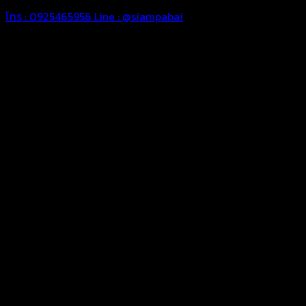
โทร : 0925465956
Line : @siampabai
ตัดเย็บตามขนาดและความต้องการของลูกค้า
ผ้าใบรถบรรทุกสั่งตัดตามขนาดและลักษณะการใช้งานเพื่อให้ตรง
ตามลักษณะการใช้งานของลูกค้า
ผ้าใบคุณภาพ
ผ้าใบคุณคุณภาพ ตัดเย็บฝังเชือก ตอกตาไก่ ตามไซด์และขนาดที่
ลูกค้าต้องการ