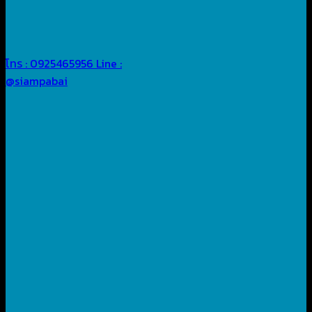
โทร : 0925465956
Line :
@siampabai