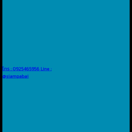
โทร : 0925465956
Line :
@siampabai