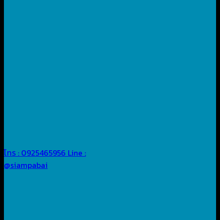
โทร : 0925465956
Line :
@siampabai