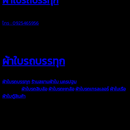
ผ้าใบรถบรรทุก
โทร : 0925465956
ผ้าใบรถบรรทุก
ผ้าใบรถบรรทุก
ร้านสยามผ้าใบ นครปฐม
ผ้าใบคุณภาพมีหลายขนาด
ความหนา
ผ้าใบรถสิบล้อ
ผ้าใบรถหกล้อ
ผ้าใบรถเทรลเลอร์
ผ้าใบเรือ
ผ้าใบตู้สินค้า
ผ้าใบแอร์แบค ผ้าใบถุงลม ตัดเย็บตามขนาดที่ลูกค้า
ต้องการ
รีดต่อผืนด้วยเครื่องรีดความถี่ความร้อน หมดปัญหาน้ำรั่ว
ซึม เย็บขอบฝังเชือก ตอกตาไก่ได้มาตรฐาน ด้วยบริการจากทางร้าน
สยามผ้าใบ มั่นใจได้ในการบริการ ดูแลตลอดอายุการใช้งาน สามารถ
จัดส่งได้ทั่วประเทศ