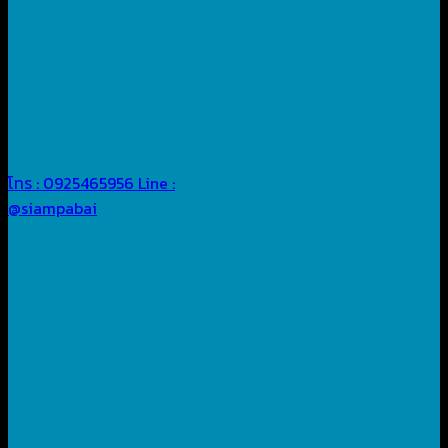
โทร : 0925465956
Line :
@siampabai