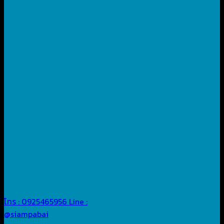
โทร : 0925465956
Line :
@siampabai