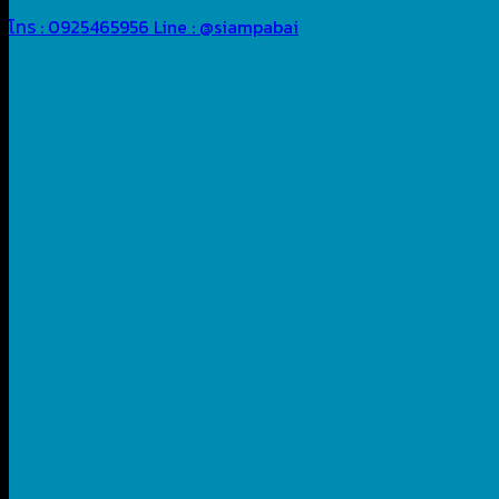
โทร : 0925465956
Line : @siampabai