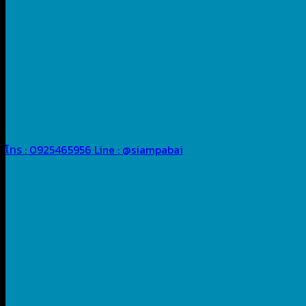
โทร : 0925465956
Line : @siampabai