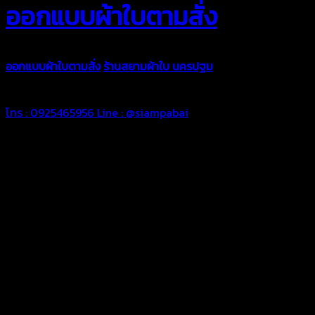
ออกแบบผ้าใบตามสั่ง
ออกแบบผ้าใบตามสั่ง
ร้านสยามผ้าใบ นครปฐม
บริการรับผลิตผ้าใบทุ
ตามความต้องการของคุณลูกค้า ด้วยบริการจากทางร้านสยามผ้าใบ มั่
โทร : 0925465956
Line : @siampabai
ออกแบบและจัดทำตามความต้องการของลูกค้า
ออกแบบและจัดทำผลงานผ้าใบทุกประเภทตามลักษณะการใช้งานและค
ผ้าใบคุณภาพ
ผ้าใบคุณคุณภาพ ตัดเย็บด้วยช่างมืออาชีพ และความใส่ใจในการผลิ