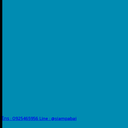
โทร : 0925465956
Line : @siampabai