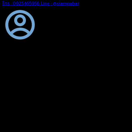
โทร : 0925465956
Line : @siampabai
ออกแบบและจัดทำตามความต้องการของลูกค้า
ออกแบบและจัดทำผลงานผ้าใบทุกประเภทตามลักษณะการใช้งานและค
ผ้าใบคุณภาพ
ผ้าใบคุณคุณภาพ ตัดเย็บด้วยช่างมืออาชีพ และความใส่ใจในการผลิ