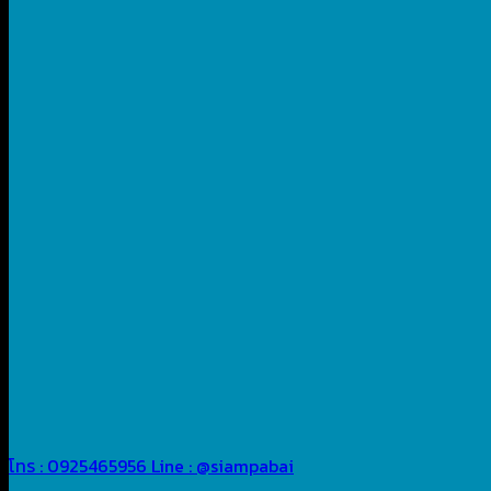
โทร : 0925465956
Line : @siampabai