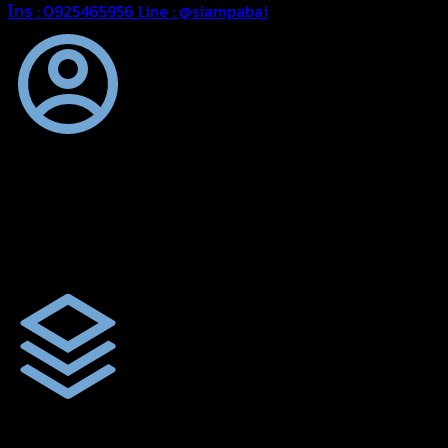
โทร : 0925465956
Line : @siampabai
ออกแบบและจัดทำตามความต้องการของลูกค้า
ออกแบบและจัดทำผลงานผ้าใบทุกประเภทตามลักษณะการใช้งานและค
ผ้าใบคุณภาพ