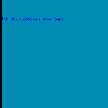
โทร : 0925465956
Line : @siampabai