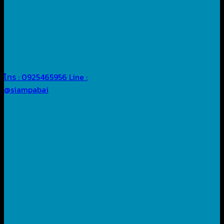
โทร : 0925465956
Line :
@siampabai