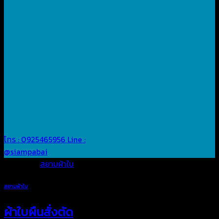
โทร : 0925465956
Line :
@siampabai
Posted in
สยามผ้าใบ
สยามผ้าใบ
ผ้าใบผืนสั่งตัด