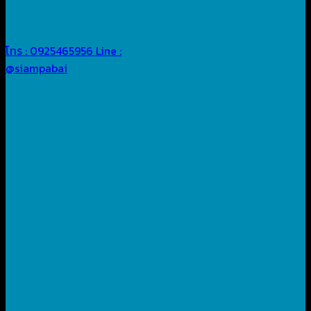
โทร : 0925465956
Line :
@siampabai