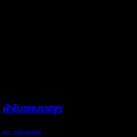
สยามผ้าใบ
ผ้าใบรถบรรทุก
โทร : 0925465956