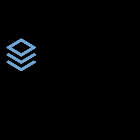
ผ้าใบผืนสั่งตัดตามขนาดและลักษณะการใช้งานเพื่อให้ตรงตาม
ลักษณะการใช้งานของลูกค้า
ผ้าใบคุณภาพ
ผ้าใบคุณคุณภาพ ตัดเย็บฝังเชือก ตอกตาไก่ ตามไซด์และขนาดที่
ลูกค้าต้องการ