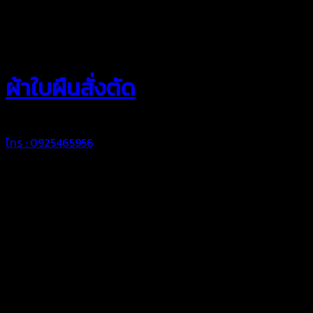
สยามผ้าใบ
ผ้าใบผืนสั่งตัด
โทร : 0925465956