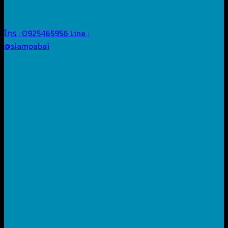
โทร : 0925465956
Line :
@siampabai