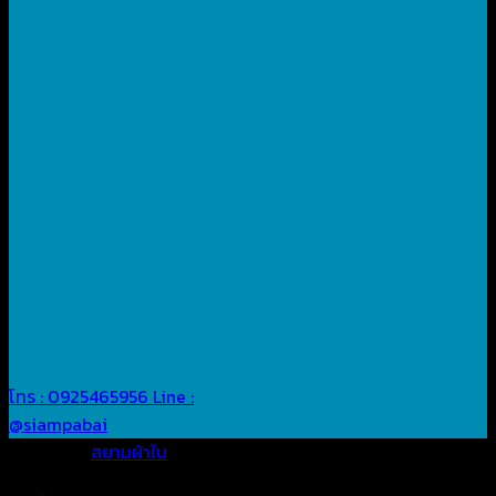
โทร : 0925465956
Line :
@siampabai
Posted in
สยามผ้าใบ