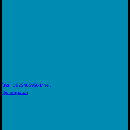
โทร : 0925465956
Line :
@siampabai