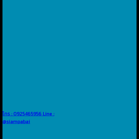
โทร : 0925465956
Line :
@siampabai