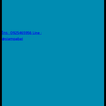
โทร : 0925465956
Line :
@siampabai