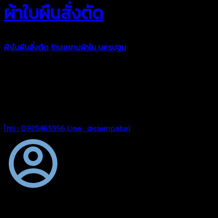
ผ้าใบผืนสั่งตัด
ผ้าใบผืนสั่งตัด
ร้านสยามผ้าใบ นครปฐม
ผ้าใบคุณภาพมีหลายขนาด
ความหนา ผ้าใบคูนิล่อน ผ้าใบรถบรรทุก ผ้าใบคลุมสินค้า ผ้าใบปูพื้น
ผ้าใบคลุมเรือ ผ้าใบแอร์แบค ผ้าใบถุงลม ตัดเย็บตามขนาดที่ลูกค้า
ต้องการ
รีดต่อผืนด้วยเครื่องรีดความถี่ความร้อน หมดปัญหาน้ำรั่ว
ซึม เย็บขอบฝังเชือก ตอกตาไก่ได้มาตรฐาน ด้วยบริการจากทางร้าน
สยามผ้าใบ มั่นใจได้ในการบริการ สามารถจัดส่งได้ทั่วประเทศ
โทร : 0925465956
Line : @siampabai
ตัดเย็บตามขนาดและความต้องการของลูกค้า