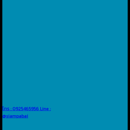
โทร : 0925465956
Line :
@siampabai