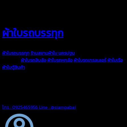
ผ้าใบรถบรรทุก
ผ้าใบรถบรรทุก
ร้านสยามผ้าใบ นครปฐม
ผ้าใบคุณภาพมีหลายขนาด
ความหนา
ผ้าใบรถสิบล้อ
ผ้าใบรถหกล้อ
ผ้าใบรถเทรลเลอร์
ผ้าใบเรือ
ผ้าใบตู้สินค้า
ผ้าใบแอร์แบค ผ้าใบถุงลม ตัดเย็บตามขนาดที่ลูกค้า
ต้องการ
รีดต่อผืนด้วยเครื่องรีดความถี่ความร้อน หมดปัญหาน้ำรั่ว
ซึม เย็บขอบฝังเชือก ตอกตาไก่ได้มาตรฐาน ด้วยบริการจากทางร้าน
สยามผ้าใบ มั่นใจได้ในการบริการ ดูแลตลอดอายุการใช้งาน สามารถ
จัดส่งได้ทั่วประเทศ
โทร : 0925465956
Line : @siampabai