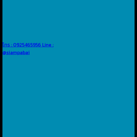
โทร : 0925465956
Line :
@siampabai