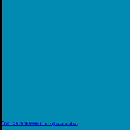
โทร : 0925465956
Line : @siampabai