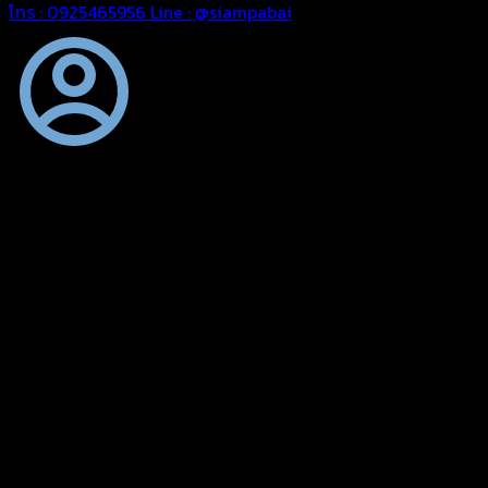
โทร : 0925465956
Line : @siampabai
ออกแบบและจัดทำตามความต้องการของลูกค้า
ออกแบบและจัดทำผลงานผ้าใบทุกประเภทตามลักษณะการใช้งานและค
ผ้าใบคุณภาพ
ผ้าใบคุณคุณภาพ ตัดเย็บด้วยช่างมืออาชีพ และความใส่ใจในการผลิ