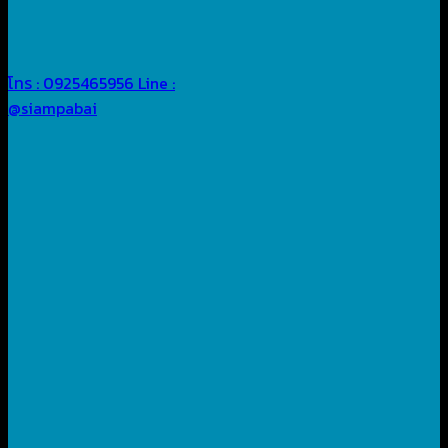
โทร : 0925465956
Line :
@siampabai