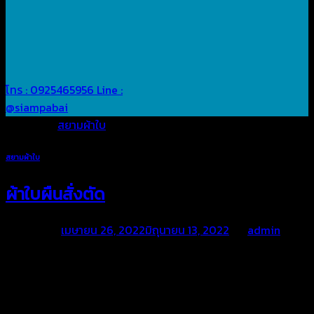
โทร : 0925465956
Line :
@siampabai
Posted in
สยามผ้าใบ
สยามผ้าใบ
ผ้าใบผืนสั่งตัด
Posted on
เมษายน 26, 2022
มิถุนายน 13, 2022
by
admin