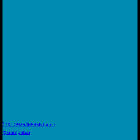
โทร : 0925465956
Line :
@siampabai