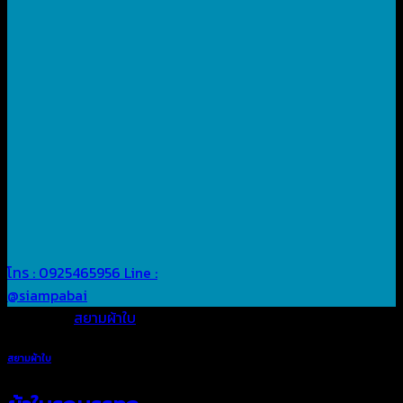
โทร : 0925465956
Line :
@siampabai
Posted in
สยามผ้าใบ
สยามผ้าใบ