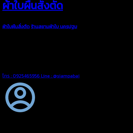
ผ้าใบผืนสั่งตัด
ผ้าใบผืนสั่งตัด
ร้านสยามผ้าใบ นครปฐม
ผ้าใบคุณภาพมีหลายขนาด
ความหนา ผ้าใบคูนิล่อน ผ้าใบรถบรรทุก ผ้าใบคลุมสินค้า ผ้าใบปูพื้น
ผ้าใบคลุมเรือ ผ้าใบแอร์แบค ผ้าใบถุงลม ตัดเย็บตามขนาดที่ลูกค้า
ต้องการ
รีดต่อผืนด้วยเครื่องรีดความถี่ความร้อน หมดปัญหาน้ำรั่ว
ซึม เย็บขอบฝังเชือก ตอกตาไก่ได้มาตรฐาน ด้วยบริการจากทางร้าน
สยามผ้าใบ มั่นใจได้ในการบริการ สามารถจัดส่งได้ทั่วประเทศ
โทร : 0925465956
Line : @siampabai
ตัดเย็บตามขนาดและความต้องการของลูกค้า