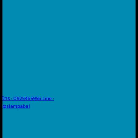
โทร : 0925465956
Line :
@siampabai