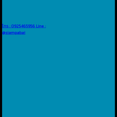
โทร : 0925465956
Line :
@siampabai