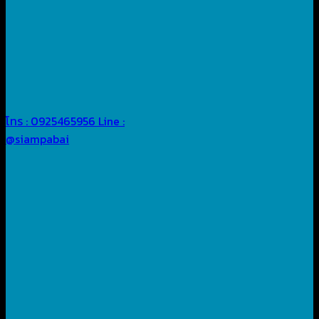
โทร : 0925465956
Line :
@siampabai