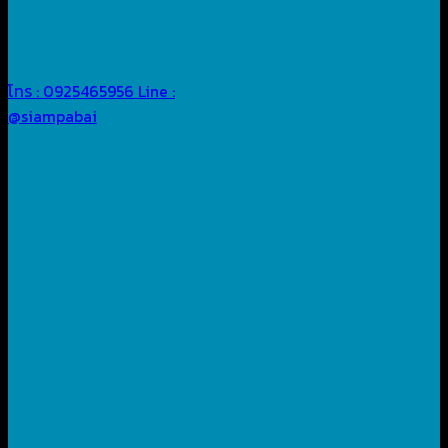
โทร : 0925465956
Line :
@siampabai