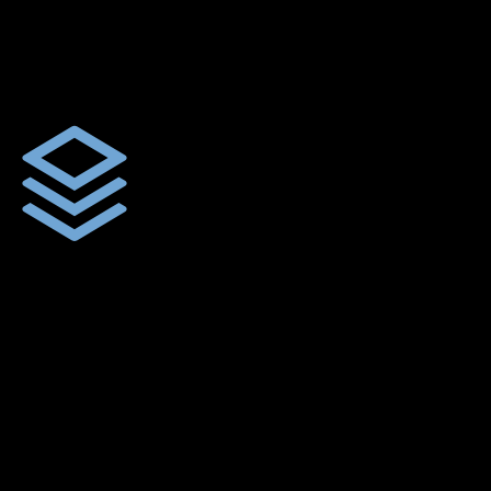
ผ้าใบผืนสั่งตัดตามขนาดและลักษณะการใช้งานเพื่อให้ตรงตาม
ลักษณะการใช้งานของลูกค้า
ผ้าใบคุณภาพ
ผ้าใบคุณคุณภาพ ตัดเย็บฝังเชือก ตอกตาไก่ ตามไซด์และขนาดที่
ลูกค้าต้องการ