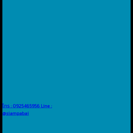
โทร : 0925465956
Line :
@siampabai