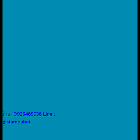
โทร : 0925465956
Line :
@siampabai