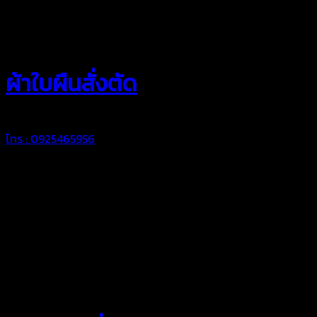
สยามผ้าใบ
ผ้าใบผืนสั่งตัด
โทร : 0925465956