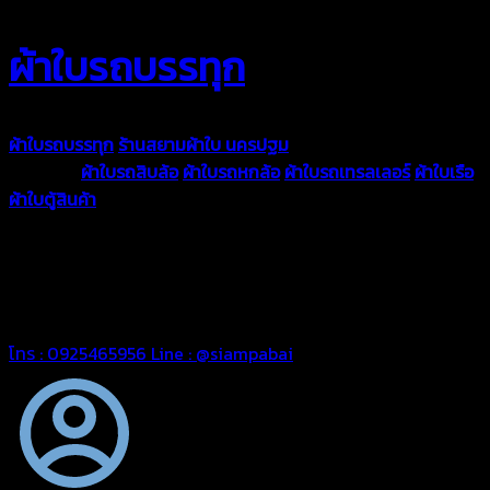
ผ้าใบรถบรรทุก
ผ้าใบรถบรรทุก
ร้านสยามผ้าใบ นครปฐม
ผ้าใบคุณภาพมีหลายขนาด
ความหนา
ผ้าใบรถสิบล้อ
ผ้าใบรถหกล้อ
ผ้าใบรถเทรลเลอร์
ผ้าใบเรือ
ผ้าใบตู้สินค้า
ผ้าใบแอร์แบค ผ้าใบถุงลม ตัดเย็บตามขนาดที่ลูกค้า
ต้องการ
รีดต่อผืนด้วยเครื่องรีดความถี่ความร้อน หมดปัญหาน้ำรั่ว
ซึม เย็บขอบฝังเชือก ตอกตาไก่ได้มาตรฐาน ด้วยบริการจากทางร้าน
สยามผ้าใบ มั่นใจได้ในการบริการ ดูแลตลอดอายุการใช้งาน สามารถ
จัดส่งได้ทั่วประเทศ
โทร : 0925465956
Line : @siampabai