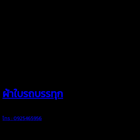
สยามผ้าใบ
ผ้าใบรถบรรทุก
โทร : 0925465956