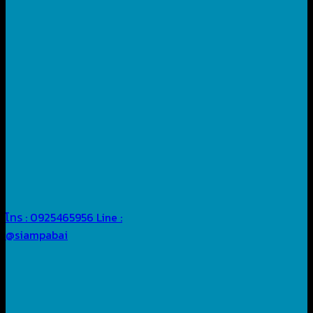
โทร : 0925465956
Line :
@siampabai