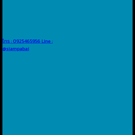
โทร : 0925465956
Line :
@siampabai