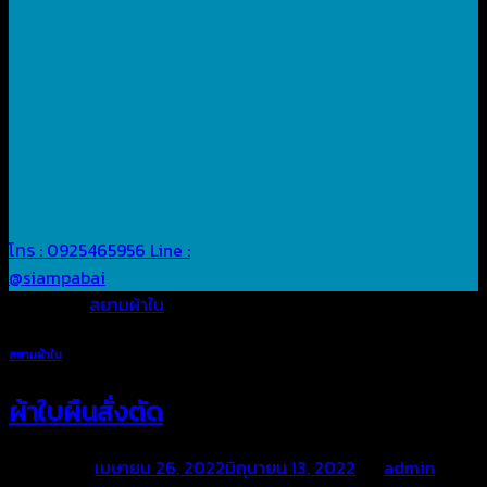
โทร : 0925465956
Line :
@siampabai
Posted in
สยามผ้าใบ
สยามผ้าใบ
ผ้าใบผืนสั่งตัด
Posted on
เมษายน 26, 2022
มิถุนายน 13, 2022
by
admin