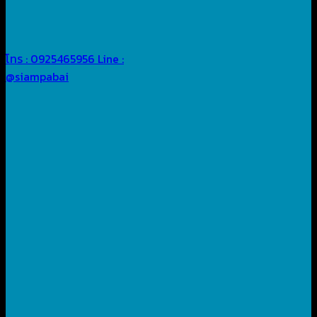
โทร : 0925465956
Line :
@siampabai