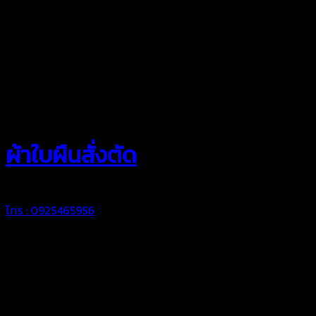
สยามผ้าใบ
ผ้าใบผืนสั่งตัด
โทร : 0925465956