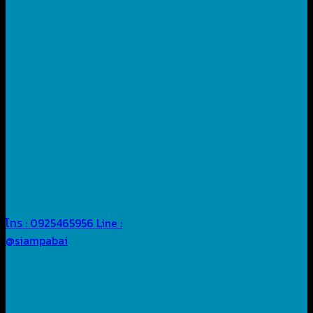
โทร : 0925465956
Line :
@siampabai