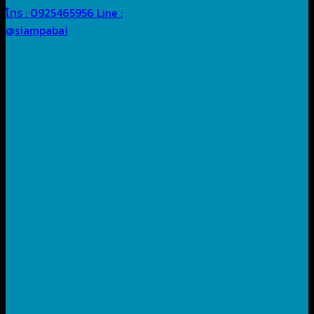
โทร : 0925465956
Line :
@siampabai