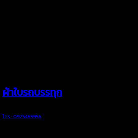
สยามผ้าใบ
ผ้าใบรถบรรทุก
โทร : 0925465956