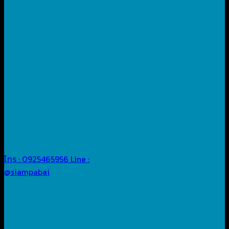
โทร : 0925465956
Line :
@siampabai