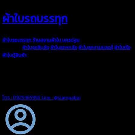
ผ้าใบรถบรรทุก
ผ้าใบรถบรรทุก
ร้านสยามผ้าใบ นครปฐม
ผ้าใบคุณภาพมีหลายขนาด
ความหนา
ผ้าใบรถสิบล้อ
ผ้าใบรถหกล้อ
ผ้าใบรถเทรลเลอร์
ผ้าใบเรือ
ผ้าใบตู้สินค้า
ผ้าใบแอร์แบค ผ้าใบถุงลม ตัดเย็บตามขนาดที่ลูกค้า
ต้องการ
รีดต่อผืนด้วยเครื่องรีดความถี่ความร้อน หมดปัญหาน้ำรั่ว
ซึม เย็บขอบฝังเชือก ตอกตาไก่ได้มาตรฐาน ด้วยบริการจากทางร้าน
สยามผ้าใบ มั่นใจได้ในการบริการ ดูแลตลอดอายุการใช้งาน สามารถ
จัดส่งได้ทั่วประเทศ
โทร : 0925465956
Line : @siampabai