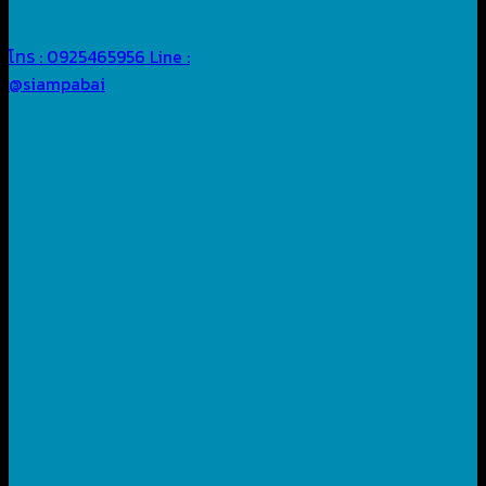
โทร : 0925465956
Line :
@siampabai