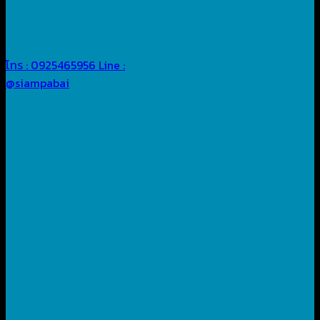
โทร : 0925465956
Line :
@siampabai