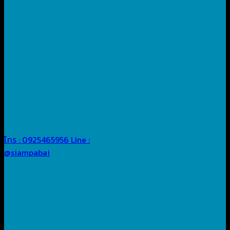
โทร : 0925465956
Line :
@siampabai