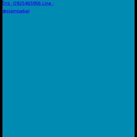
โทร : 0925465956
Line :
@siampabai