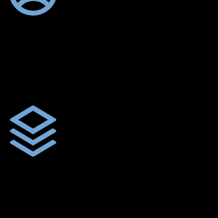
ตัดเย็บตามขนาดและความต้องการของลูกค้า
ผ้าใบผืนสั่งตัดตามขนาดและลักษณะการใช้งานเพื่อให้ตรงตาม
ลักษณะการใช้งานของลูกค้า
ผ้าใบคุณภาพ
ผ้าใบคุณคุณภาพ ตัดเย็บฝังเชือก ตอกตาไก่ ตามไซด์และขนาดที่
ลูกค้าต้องการ