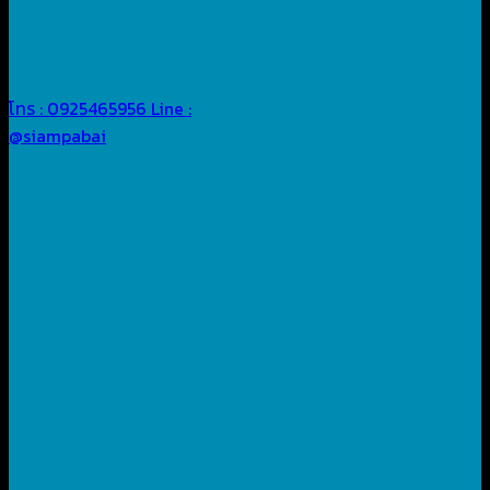
โทร : 0925465956
Line :
@siampabai