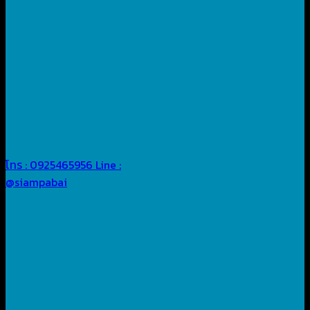
โทร : 0925465956
Line :
@siampabai