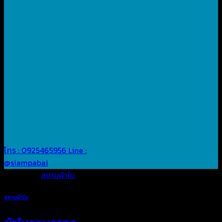
โทร : 0925465956
Line :
@siampabai
Posted in
สยามผ้าใบ
สยามผ้าใบ