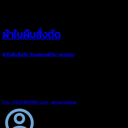
ผ้าใบผืนสั่งตัด
ผ้าใบผืนสั่งตัด
ร้านสยามผ้าใบ นครปฐม
ผ้าใบคุณภาพมีหลายขนาด
ความหนา ผ้าใบคูนิล่อน ผ้าใบรถบรรทุก ผ้าใบคลุมสินค้า ผ้าใบปูพื้น
ผ้าใบคลุมเรือ ผ้าใบแอร์แบค ผ้าใบถุงลม ตัดเย็บตามขนาดที่ลูกค้า
ต้องการ
รีดต่อผืนด้วยเครื่องรีดความถี่ความร้อน หมดปัญหาน้ำรั่ว
ซึม เย็บขอบฝังเชือก ตอกตาไก่ได้มาตรฐาน ด้วยบริการจากทางร้าน
สยามผ้าใบ มั่นใจได้ในการบริการ สามารถจัดส่งได้ทั่วประเทศ
โทร : 0925465956
Line : @siampabai