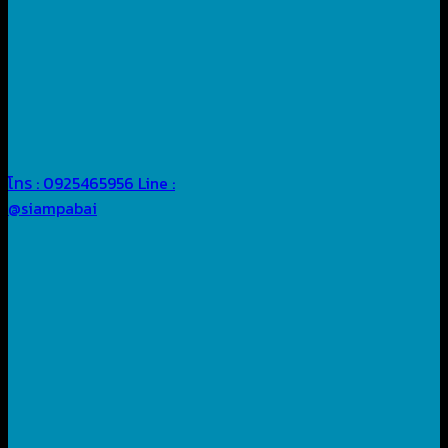
โทร : 0925465956
Line :
@siampabai