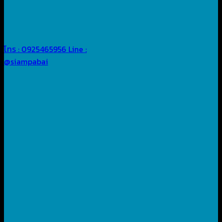
โทร : 0925465956
Line :
@siampabai