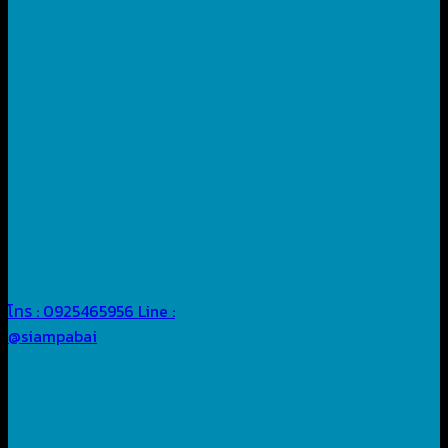
โทร : 0925465956
Line :
@siampabai