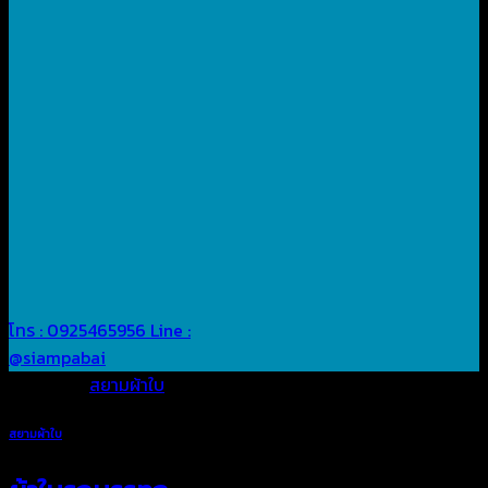
โทร : 0925465956
Line :
@siampabai
Posted in
สยามผ้าใบ
สยามผ้าใบ