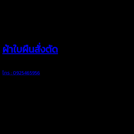
สยามผ้าใบ
ผ้าใบผืนสั่งตัด
โทร : 0925465956