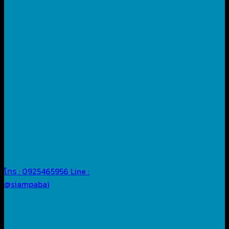
โทร : 0925465956
Line :
@siampabai