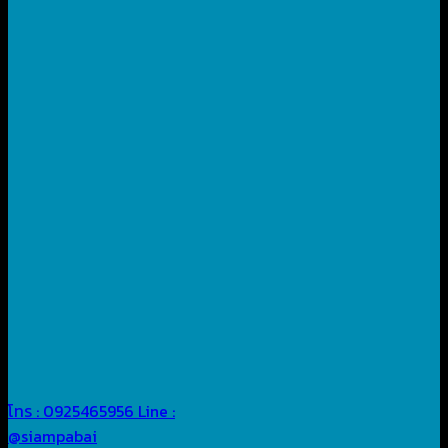
โทร : 0925465956
Line :
@siampabai