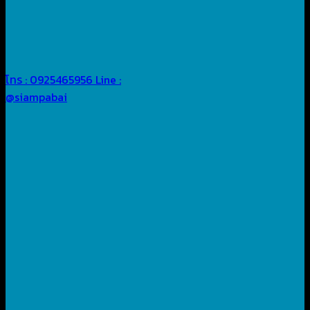
โทร : 0925465956
Line :
@siampabai