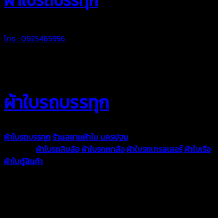
ผ้าใบรถบรรทุก
โทร : 0925465956
ผ้าใบรถบรรทุก
ผ้าใบรถบรรทุก
ร้านสยามผ้าใบ นครปฐม
ผ้าใบคุณภาพมีหลายขนาด
ความหนา
ผ้าใบรถสิบล้อ
ผ้าใบรถหกล้อ
ผ้าใบรถเทรลเลอร์
ผ้าใบเรือ
ผ้าใบตู้สินค้า
ผ้าใบแอร์แบค ผ้าใบถุงลม ตัดเย็บตามขนาดที่ลูกค้า
ต้องการ
รีดต่อผืนด้วยเครื่องรีดความถี่ความร้อน หมดปัญหาน้ำรั่ว
ซึม เย็บขอบฝังเชือก ตอกตาไก่ได้มาตรฐาน ด้วยบริการจากทางร้าน
สยามผ้าใบ มั่นใจได้ในการบริการ ดูแลตลอดอายุการใช้งาน สามารถ
จัดส่งได้ทั่วประเทศ