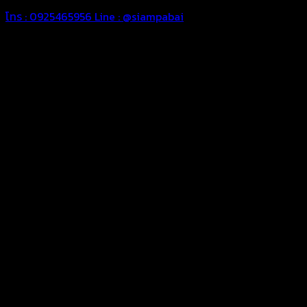
โทร : 0925465956
Line : @siampabai
ตัดเย็บตามขนาดและความต้องการของลูกค้า
ผ้าใบรถบรรทุกสั่งตัดตามขนาดและลักษณะการใช้งานเพื่อให้ตรง
ตามลักษณะการใช้งานของลูกค้า
ผ้าใบคุณภาพ
ผ้าใบคุณคุณภาพ ตัดเย็บฝังเชือก ตอกตาไก่ ตามไซด์และขนาดที่
ลูกค้าต้องการ