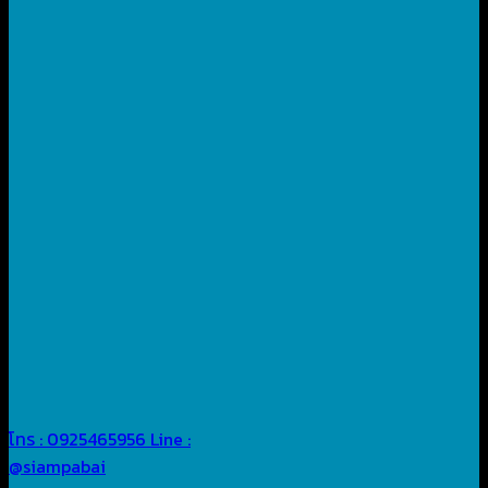
โทร : 0925465956
Line :
@siampabai