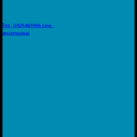
โทร : 0925465956
Line :
@siampabai