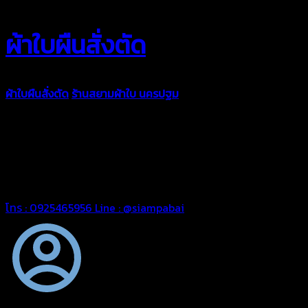
ผ้าใบผืนสั่งตัด
ผ้าใบผืนสั่งตัด
ร้านสยามผ้าใบ นครปฐม
ผ้าใบคุณภาพมีหลายขนาด
ความหนา ผ้าใบคูนิล่อน ผ้าใบรถบรรทุก ผ้าใบคลุมสินค้า ผ้าใบปูพื้น
ผ้าใบคลุมเรือ ผ้าใบแอร์แบค ผ้าใบถุงลม ตัดเย็บตามขนาดที่ลูกค้า
ต้องการ
รีดต่อผืนด้วยเครื่องรีดความถี่ความร้อน หมดปัญหาน้ำรั่ว
ซึม เย็บขอบฝังเชือก ตอกตาไก่ได้มาตรฐาน ด้วยบริการจากทางร้าน
สยามผ้าใบ มั่นใจได้ในการบริการ สามารถจัดส่งได้ทั่วประเทศ
โทร : 0925465956
Line : @siampabai