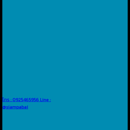
โทร : 0925465956
Line :
@siampabai