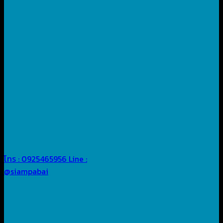
โทร : 0925465956
Line :
@siampabai