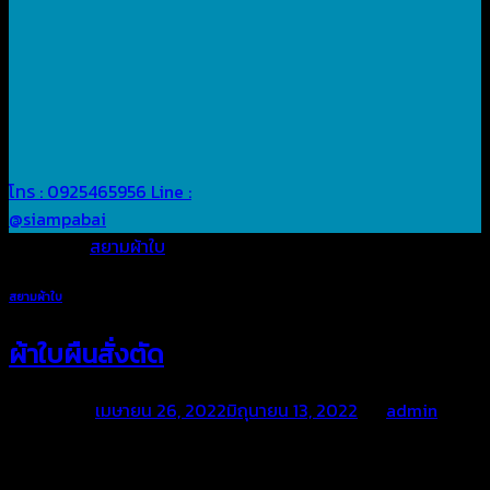
โทร : 0925465956
Line :
@siampabai
Posted in
สยามผ้าใบ
สยามผ้าใบ
ผ้าใบผืนสั่งตัด
Posted on
เมษายน 26, 2022
มิถุนายน 13, 2022
by
admin