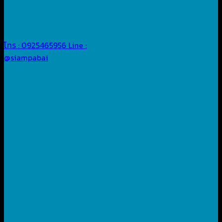
โทร : 0925465956
Line :
@siampabai