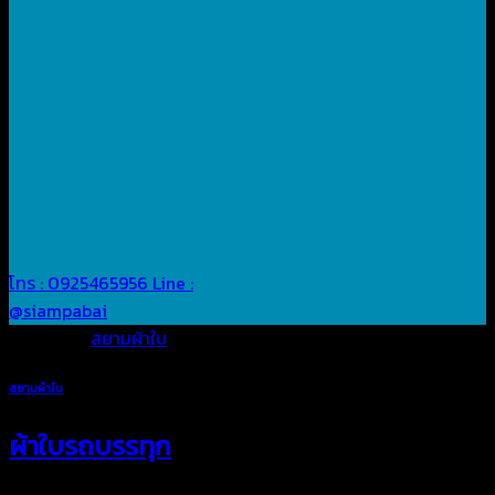
โทร : 0925465956
Line :
@siampabai
Posted in
สยามผ้าใบ
สยามผ้าใบ
ผ้าใบรถบรรทุก