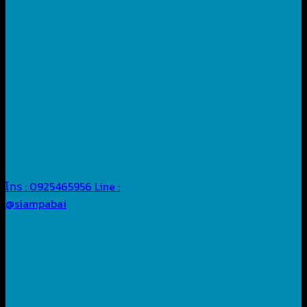
โทร : 0925465956
Line :
@siampabai