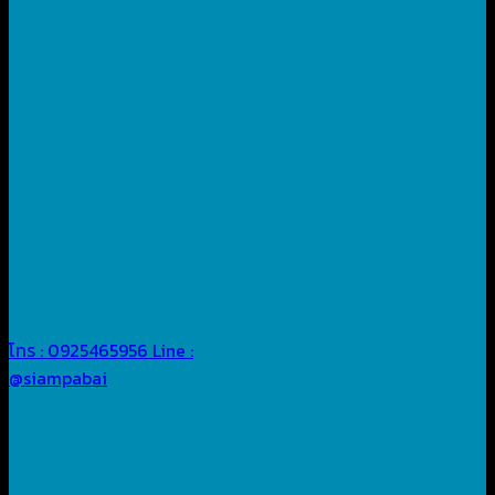
โทร : 0925465956
Line :
@siampabai