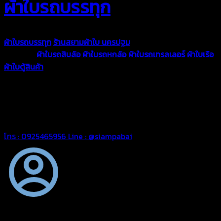
ผ้าใบรถบรรทุก
ผ้าใบรถบรรทุก
ร้านสยามผ้าใบ นครปฐม
ผ้าใบคุณภาพมีหลายขนาด
ความหนา
ผ้าใบรถสิบล้อ
ผ้าใบรถหกล้อ
ผ้าใบรถเทรลเลอร์
ผ้าใบเรือ
ผ้าใบตู้สินค้า
ผ้าใบแอร์แบค ผ้าใบถุงลม ตัดเย็บตามขนาดที่ลูกค้า
ต้องการ
รีดต่อผืนด้วยเครื่องรีดความถี่ความร้อน หมดปัญหาน้ำรั่ว
ซึม เย็บขอบฝังเชือก ตอกตาไก่ได้มาตรฐาน ด้วยบริการจากทางร้าน
สยามผ้าใบ มั่นใจได้ในการบริการ ดูแลตลอดอายุการใช้งาน สามารถ
จัดส่งได้ทั่วประเทศ
โทร : 0925465956
Line : @siampabai