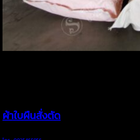
สยามผ้าใบ
ผ้าใบผืนสั่งตัด
โทร : 0925465956