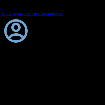
สยามผ้าใบ มั่นใจได้ในการบริการ สามารถจัดส่งได้ทั่วประเทศ
โทร : 0925465956
Line : @siampabai
ตัดเย็บตามขนาดและความต้องการของลูกค้า
ผ้าใบผืนสั่งตัดตามขนาดและลักษณะการใช้งานเพื่อให้ตรงตาม
ลักษณะการใช้งานของลูกค้า
ผ้าใบคุณภาพ