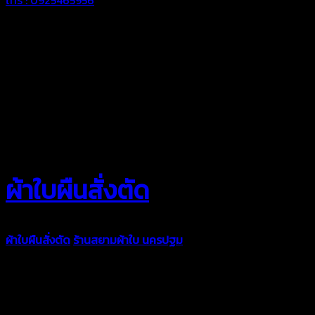
ผ้าใบผืนสั่งตัด
ผ้าใบผืนสั่งตัด
ร้านสยามผ้าใบ นครปฐม
ผ้าใบคุณภาพมีหลายขนาด
ความหนา ผ้าใบคูนิล่อน ผ้าใบรถบรรทุก ผ้าใบคลุมสินค้า ผ้าใบปูพื้น
ผ้าใบคลุมเรือ ผ้าใบแอร์แบค ผ้าใบถุงลม ตัดเย็บตามขนาดที่ลูกค้า
ต้องการ
รีดต่อผืนด้วยเครื่องรีดความถี่ความร้อน หมดปัญหาน้ำรั่ว
ซึม เย็บขอบฝังเชือก ตอกตาไก่ได้มาตรฐาน ด้วยบริการจากทางร้าน