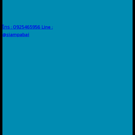
โทร : 0925465956
Line :
@siampabai