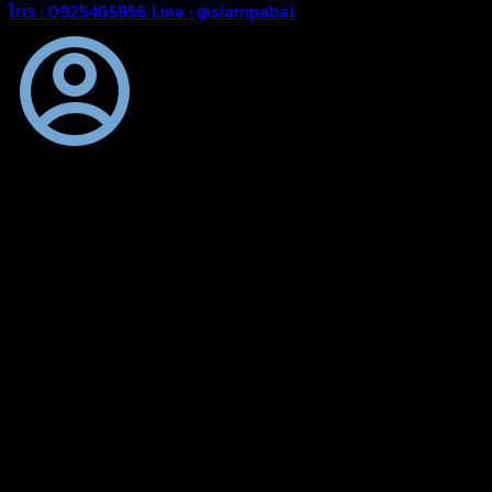
โทร : 0925465956
Line : @siampabai
ออกแบบและจัดทำตามความต้องการของลูกค้า
ออกแบบและจัดทำผลงานผ้าใบทุกประเภทตามลักษณะการใช้งานและ
ความต้องการของลูกค้า
ผ้าใบคุณภาพ
ผ้าใบคุณคุณภาพ ตัดเย็บด้วยช่างมืออาชีพ และความใส่ใจในการ
ผลิตผลงานผ้าใบของคุณลูกค้า