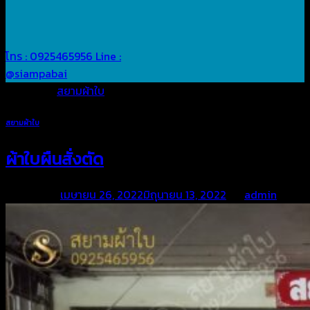
โทร : 0925465956
Line :
@siampabai
Posted in
สยามผ้าใบ
สยามผ้าใบ
ผ้าใบผืนสั่งตัด
Posted on
เมษายน 26, 2022
มิถุนายน 13, 2022
by
admin