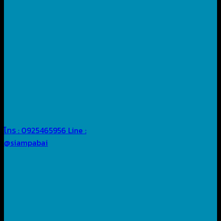
โทร : 0925465956
Line :
@siampabai