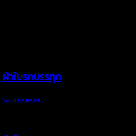
สยามผ้าใบ
ผ้าใบรถบรรทุก
โทร : 0925465956