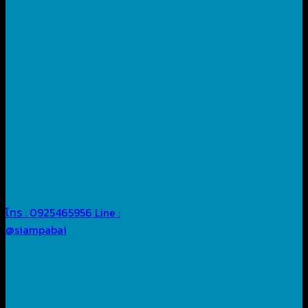
โทร : 0925465956
Line :
@siampabai