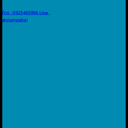
โทร : 0925465956
Line :
@siampabai