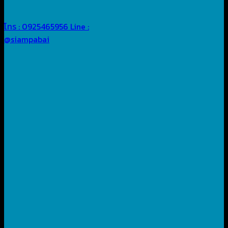
โทร : 0925465956
Line :
@siampabai