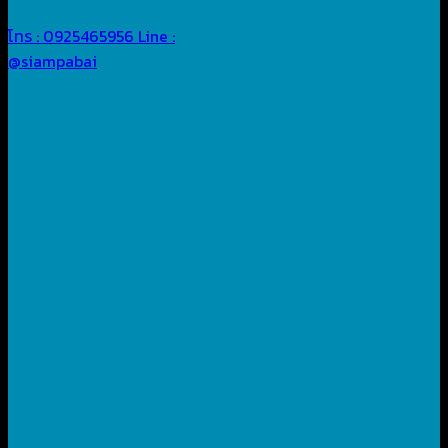
โทร : 0925465956
Line :
@siampabai