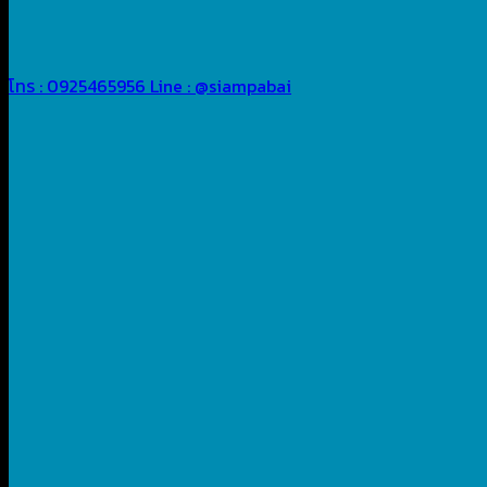
โทร : 0925465956
Line : @siampabai