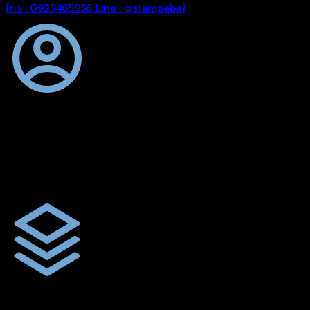
โทร : 0925465956
Line : @siampabai
ออกแบบและจัดทำตามความต้องการของลูกค้า
ออกแบบและจัดทำผลงานผ้าใบทุกประเภทตามลักษณะการใช้งานและค
ผ้าใบคุณภาพ