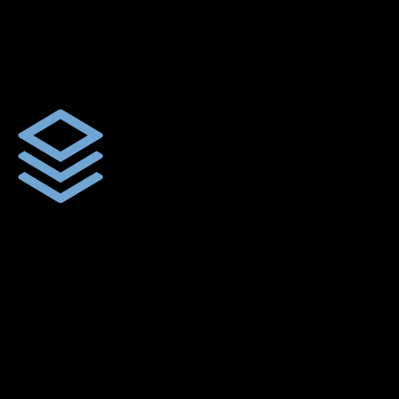
ผ้าใบผืนสั่งตัดตามขนาดและลักษณะการใช้งานเพื่อให้ตรงตาม
ลักษณะการใช้งานของลูกค้า
ผ้าใบคุณภาพ
ผ้าใบคุณคุณภาพ ตัดเย็บฝังเชือก ตอกตาไก่ ตามไซด์และขนาดที่
ลูกค้าต้องการ