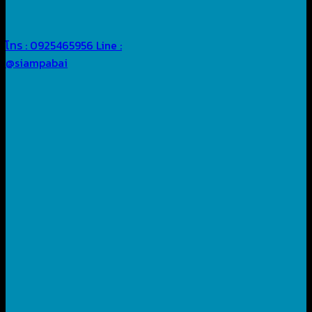
โทร : 0925465956
Line :
@siampabai