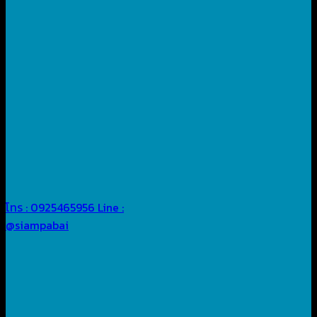
โทร : 0925465956
Line :
@siampabai