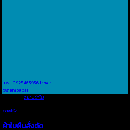
โทร : 0925465956
Line :
@siampabai
Posted in
สยามผ้าใบ
สยามผ้าใบ
ผ้าใบผืนสั่งตัด