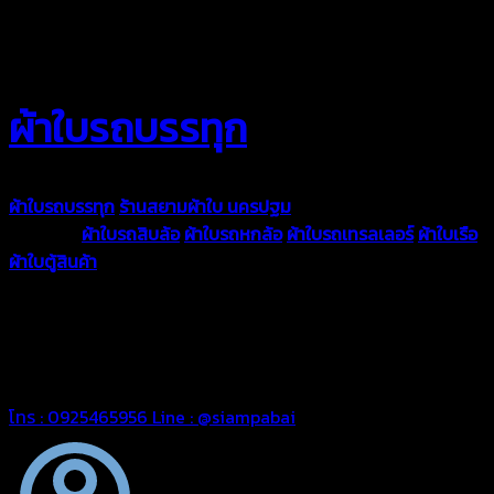
ผ้าใบรถบรรทุก
ผ้าใบรถบรรทุก
ร้านสยามผ้าใบ นครปฐม
ผ้าใบคุณภาพมีหลายขนาด
ความหนา
ผ้าใบรถสิบล้อ
ผ้าใบรถหกล้อ
ผ้าใบรถเทรลเลอร์
ผ้าใบเรือ
ผ้าใบตู้สินค้า
ผ้าใบแอร์แบค ผ้าใบถุงลม ตัดเย็บตามขนาดที่ลูกค้า
ต้องการ
รีดต่อผืนด้วยเครื่องรีดความถี่ความร้อน หมดปัญหาน้ำรั่ว
ซึม เย็บขอบฝังเชือก ตอกตาไก่ได้มาตรฐาน ด้วยบริการจากทางร้าน
สยามผ้าใบ มั่นใจได้ในการบริการ ดูแลตลอดอายุการใช้งาน สามารถ
จัดส่งได้ทั่วประเทศ
โทร : 0925465956
Line : @siampabai