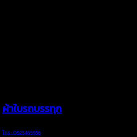
สยามผ้าใบ
ผ้าใบรถบรรทุก
โทร : 0925465956