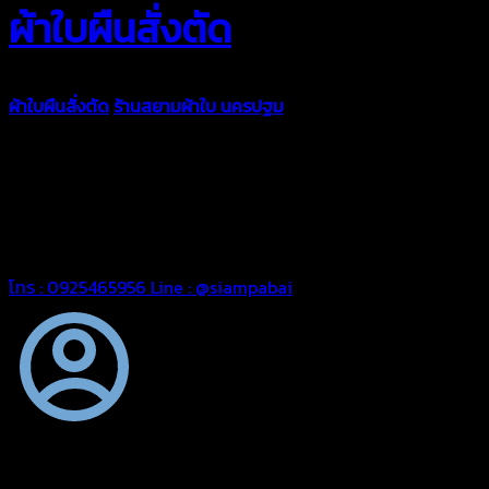
ผ้าใบผืนสั่งตัด
ผ้าใบผืนสั่งตัด
ร้านสยามผ้าใบ นครปฐม
ผ้าใบคุณภาพมีหลายขนาด
ความหนา ผ้าใบคูนิล่อน ผ้าใบรถบรรทุก ผ้าใบคลุมสินค้า ผ้าใบปูพื้น
ผ้าใบคลุมเรือ ผ้าใบแอร์แบค ผ้าใบถุงลม ตัดเย็บตามขนาดที่ลูกค้า
ต้องการ
รีดต่อผืนด้วยเครื่องรีดความถี่ความร้อน หมดปัญหาน้ำรั่ว
ซึม เย็บขอบฝังเชือก ตอกตาไก่ได้มาตรฐาน ด้วยบริการจากทางร้าน
สยามผ้าใบ มั่นใจได้ในการบริการ สามารถจัดส่งได้ทั่วประเทศ
โทร : 0925465956
Line : @siampabai
ตัดเย็บตามขนาดและความต้องการของลูกค้า