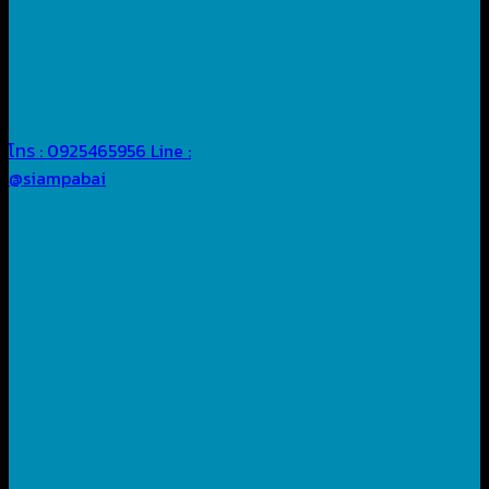
โทร : 0925465956
Line :
@siampabai