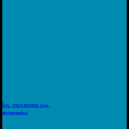
โทร : 0925465956
Line :
@siampabai