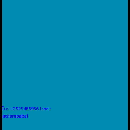
โทร : 0925465956
Line :
@siampabai