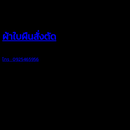
สยามผ้าใบ
ผ้าใบผืนสั่งตัด
โทร : 0925465956