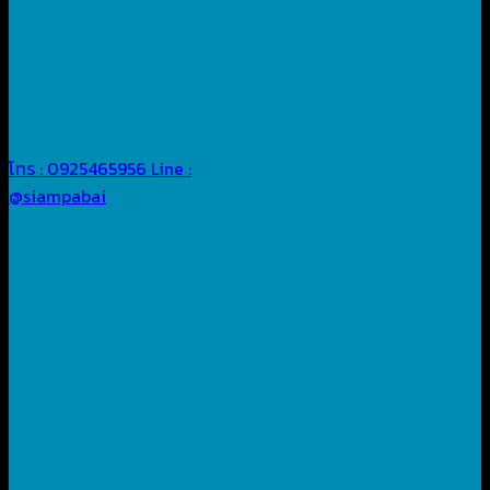
โทร : 0925465956
Line :
@siampabai