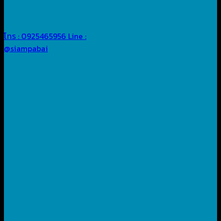
โทร : 0925465956
Line :
@siampabai