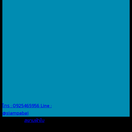
โทร : 0925465956
Line :
@siampabai
Posted in
สยามผ้าใบ