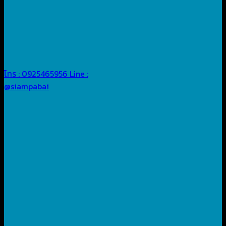
โทร : 0925465956
Line :
@siampabai