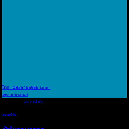
โทร : 0925465956
Line :
@siampabai
Posted in
สยามผ้าใบ
สยามผ้าใบ