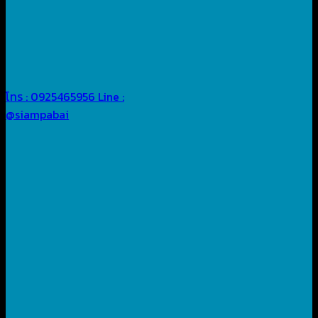
โทร : 0925465956
Line :
@siampabai