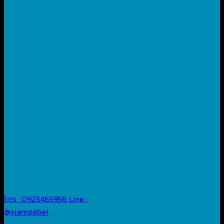
โทร : 0925465956
Line :
@siampabai