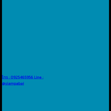
โทร : 0925465956
Line :
@siampabai