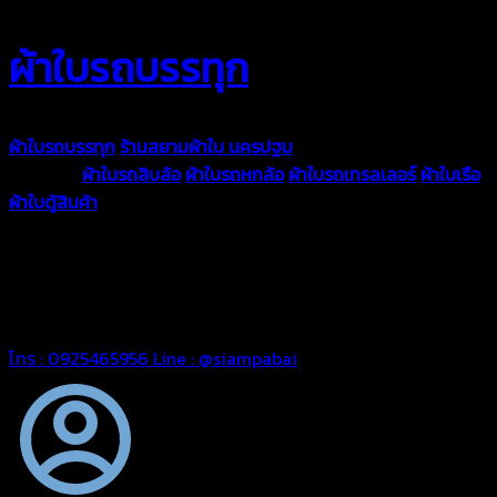
ผ้าใบรถบรรทุก
ผ้าใบรถบรรทุก
ร้านสยามผ้าใบ นครปฐม
ผ้าใบคุณภาพมีหลายขนาด
ความหนา
ผ้าใบรถสิบล้อ
ผ้าใบรถหกล้อ
ผ้าใบรถเทรลเลอร์
ผ้าใบเรือ
ผ้าใบตู้สินค้า
ผ้าใบแอร์แบค ผ้าใบถุงลม ตัดเย็บตามขนาดที่ลูกค้า
ต้องการ
รีดต่อผืนด้วยเครื่องรีดความถี่ความร้อน หมดปัญหาน้ำรั่ว
ซึม เย็บขอบฝังเชือก ตอกตาไก่ได้มาตรฐาน ด้วยบริการจากทางร้าน
สยามผ้าใบ มั่นใจได้ในการบริการ ดูแลตลอดอายุการใช้งาน สามารถ
จัดส่งได้ทั่วประเทศ
โทร : 0925465956
Line : @siampabai