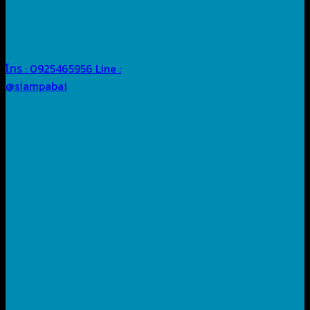
โทร : 0925465956
Line :
@siampabai