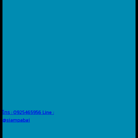
โทร : 0925465956
Line :
@siampabai