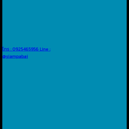
โทร : 0925465956
Line :
@siampabai