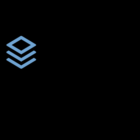
ผ้าใบผืนสั่งตัดตามขนาดและลักษณะการใช้งานเพื่อให้ตรงตาม
ลักษณะการใช้งานของลูกค้า
ผ้าใบคุณภาพ
ผ้าใบคุณคุณภาพ ตัดเย็บฝังเชือก ตอกตาไก่ ตามไซด์และขนาดที่
ลูกค้าต้องการ