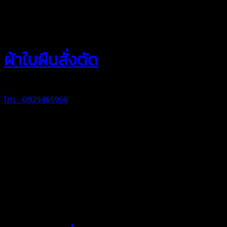
สยามผ้าใบ
ผ้าใบผืนสั่งตัด
โทร : 0925465956