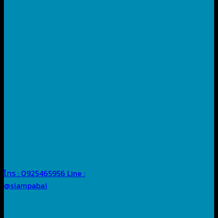
โทร : 0925465956
Line :
@siampabai