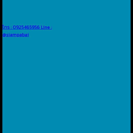
โทร : 0925465956
Line :
@siampabai