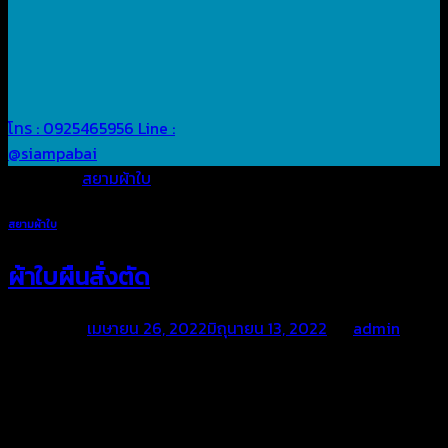
โทร : 0925465956
Line :
@siampabai
Posted in
สยามผ้าใบ
สยามผ้าใบ
ผ้าใบผืนสั่งตัด
Posted on
เมษายน 26, 2022
มิถุนายน 13, 2022
by
admin