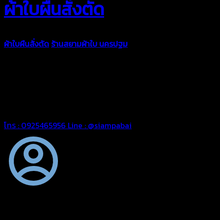
ผ้าใบผืนสั่งตัด
ผ้าใบผืนสั่งตัด
ร้านสยามผ้าใบ นครปฐม
ผ้าใบคุณภาพมีหลายขนาด
ความหนา ผ้าใบคูนิล่อน ผ้าใบรถบรรทุก ผ้าใบคลุมสินค้า ผ้าใบปูพื้น
ผ้าใบคลุมเรือ ผ้าใบแอร์แบค ผ้าใบถุงลม ตัดเย็บตามขนาดที่ลูกค้า
ต้องการ
รีดต่อผืนด้วยเครื่องรีดความถี่ความร้อน หมดปัญหาน้ำรั่ว
ซึม เย็บขอบฝังเชือก ตอกตาไก่ได้มาตรฐาน ด้วยบริการจากทางร้าน
สยามผ้าใบ มั่นใจได้ในการบริการ สามารถจัดส่งได้ทั่วประเทศ
โทร : 0925465956
Line : @siampabai
ตัดเย็บตามขนาดและความต้องการของลูกค้า