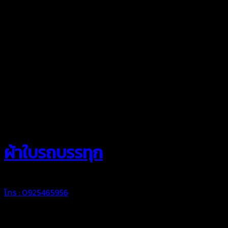
สยามผ้าใบ
ผ้าใบรถบรรทุก
โทร : 0925465956