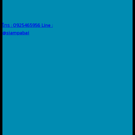
โทร : 0925465956
Line :
@siampabai