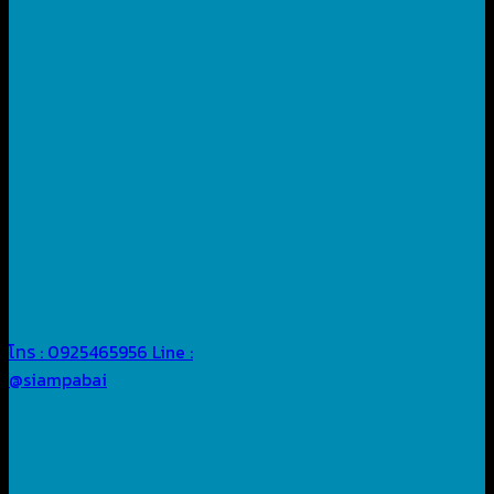
โทร : 0925465956
Line :
@siampabai