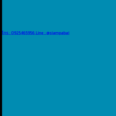
โทร : 0925465956
Line : @siampabai