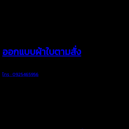
สยามผ้าใบ
ออกแบบผ้าใบตามสั่ง
โทร : 0925465956