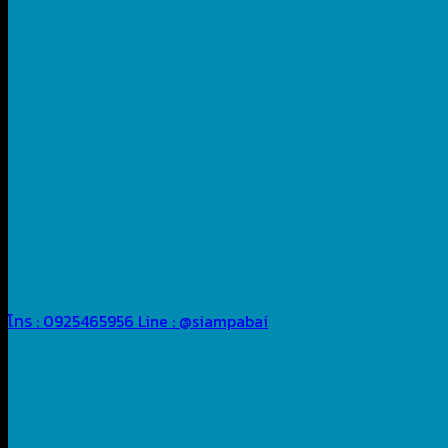
โทร : 0925465956
Line : @siampabai