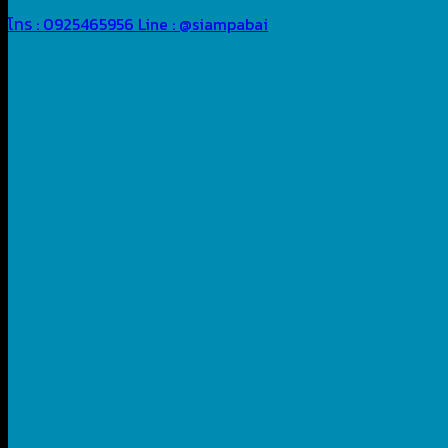
โทร : 0925465956
Line : @siampabai