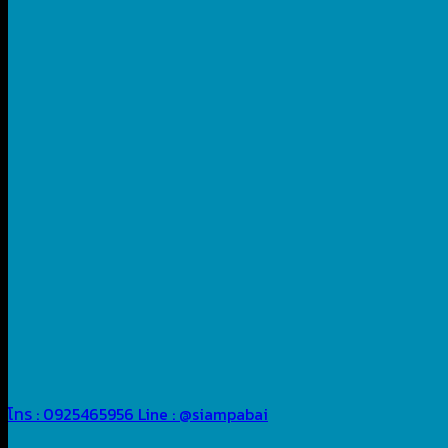
โทร : 0925465956
Line : @siampabai