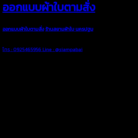
ออกแบบผ้าใบตามสั่ง
ออกแบบผ้าใบตามสั่ง
ร้านสยามผ้าใบ นครปฐม
บริการรับผลิตผ้าใบทุ
ตามความต้องการของคุณลูกค้า ด้วยบริการจากทางร้านสยามผ้าใบ มั่
โทร : 0925465956
Line : @siampabai
ออกแบบและจัดทำตามความต้องการของลูกค้า
ออกแบบและจัดทำผลงานผ้าใบทุกประเภทตามลักษณะการใช้งานและค
ผ้าใบคุณภาพ
ผ้าใบคุณคุณภาพ ตัดเย็บด้วยช่างมืออาชีพ และความใส่ใจในการผลิ