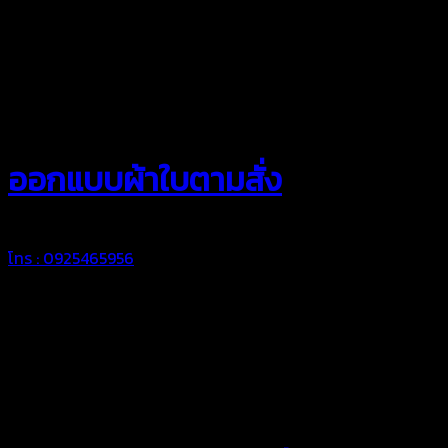
สยามผ้าใบ
ออกแบบผ้าใบตามสั่ง
โทร : 0925465956