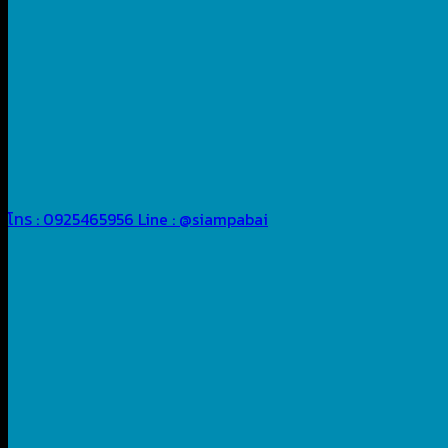
โทร : 0925465956
Line : @siampabai