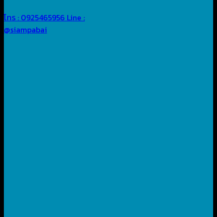
โทร : 0925465956
Line :
@siampabai