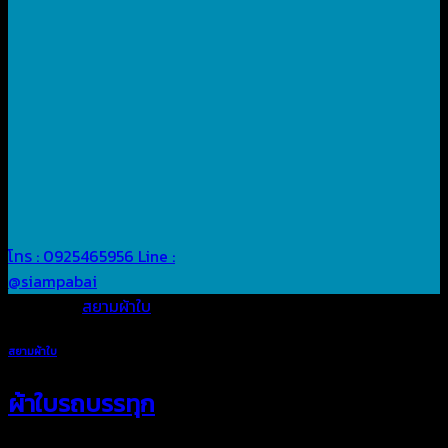
โทร : 0925465956
Line :
@siampabai
Posted in
สยามผ้าใบ
สยามผ้าใบ
ผ้าใบรถบรรทุก