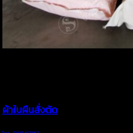
สยามผ้าใบ
ผ้าใบผืนสั่งตัด
โทร : 0925465956