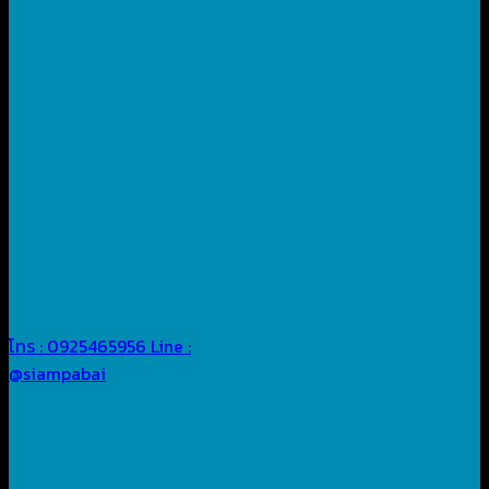
โทร : 0925465956
Line :
@siampabai