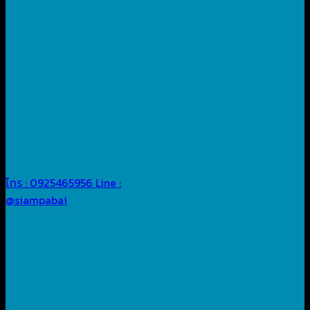
โทร : 0925465956
Line :
@siampabai