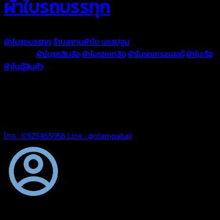
ผ้าใบรถบรรทุก
ผ้าใบรถบรรทุก
ร้านสยามผ้าใบ นครปฐม
ผ้าใบคุณภาพมีหลายขนาด
ความหนา
ผ้าใบรถสิบล้อ
ผ้าใบรถหกล้อ
ผ้าใบรถเทรลเลอร์
ผ้าใบเรือ
ผ้าใบตู้สินค้า
ผ้าใบแอร์แบค ผ้าใบถุงลม ตัดเย็บตามขนาดที่ลูกค้า
ต้องการ
รีดต่อผืนด้วยเครื่องรีดความถี่ความร้อน หมดปัญหาน้ำรั่ว
ซึม เย็บขอบฝังเชือก ตอกตาไก่ได้มาตรฐาน ด้วยบริการจากทางร้าน
สยามผ้าใบ มั่นใจได้ในการบริการ ดูแลตลอดอายุการใช้งาน สามารถ
จัดส่งได้ทั่วประเทศ
โทร : 0925465956
Line : @siampabai