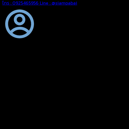
โทร : 0925465956
Line : @siampabai
ออกแบบและจัดทำตามความต้องการของลูกค้า
ออกแบบและจัดทำผลงานผ้าใบทุกประเภทตามลักษณะการใช้งานและ
ความต้องการของลูกค้า
ผ้าใบคุณภาพ
ผ้าใบคุณคุณภาพ ตัดเย็บด้วยช่างมืออาชีพ และความใส่ใจในการ
ผลิตผลงานผ้าใบของคุณลูกค้า