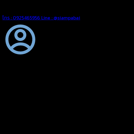
สยามผ้าใบ มั่นใจได้ในการบริการ สามารถจัดส่งได้ทั่วประเทศ
โทร : 0925465956
Line : @siampabai
ตัดเย็บตามขนาดและความต้องการของลูกค้า
ผ้าใบผืนสั่งตัดตามขนาดและลักษณะการใช้งานเพื่อให้ตรงตาม
ลักษณะการใช้งานของลูกค้า
ผ้าใบคุณภาพ