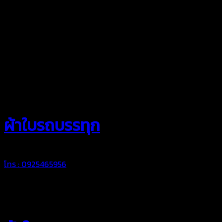
สยามผ้าใบ
ผ้าใบรถบรรทุก
โทร : 0925465956