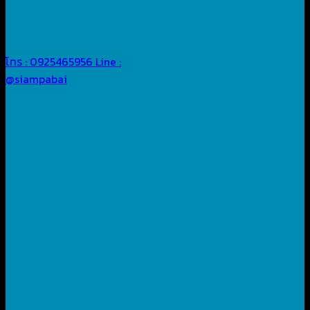
โทร : 0925465956
Line :
@siampabai