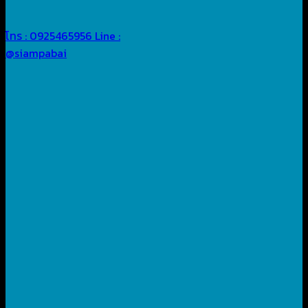
โทร : 0925465956
Line :
@siampabai