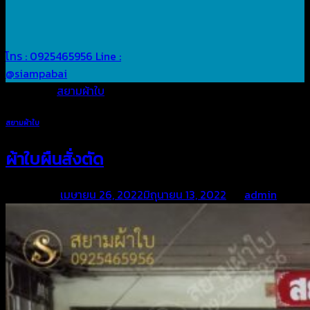
โทร : 0925465956
Line :
@siampabai
Posted in
สยามผ้าใบ
สยามผ้าใบ
ผ้าใบผืนสั่งตัด
Posted on
เมษายน 26, 2022
มิถุนายน 13, 2022
by
admin