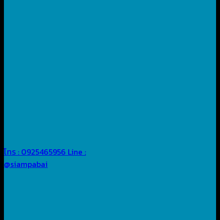
โทร : 0925465956
Line :
@siampabai