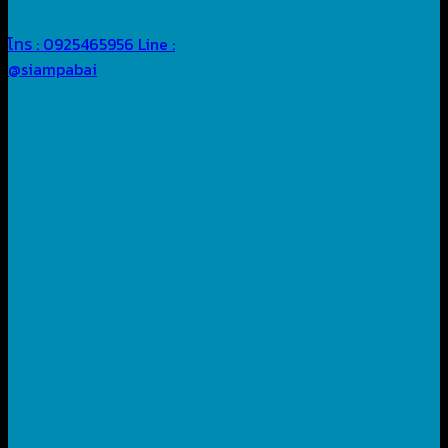
โทร : 0925465956
Line :
@siampabai