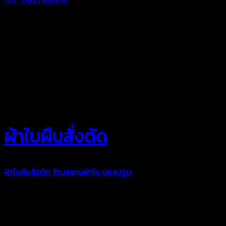
ผ้าใบผืนสั่งตัด
ผ้าใบผืนสั่งตัด
ร้านสยามผ้าใบ นครปฐม
ผ้าใบคุณภาพมีหลายขนาด
ความหนา ผ้าใบคูนิล่อน ผ้าใบรถบรรทุก ผ้าใบคลุมสินค้า ผ้าใบปูพื้น
ผ้าใบคลุมเรือ ผ้าใบแอร์แบค ผ้าใบถุงลม ตัดเย็บตามขนาดที่ลูกค้า
ต้องการ
รีดต่อผืนด้วยเครื่องรีดความถี่ความร้อน หมดปัญหาน้ำรั่ว
ซึม เย็บขอบฝังเชือก ตอกตาไก่ได้มาตรฐาน ด้วยบริการจากทางร้าน