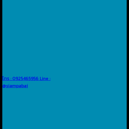
โทร : 0925465956
Line :
@siampabai