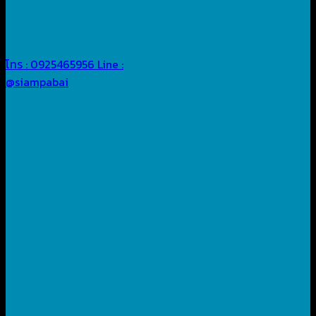
โทร : 0925465956
Line :
@siampabai