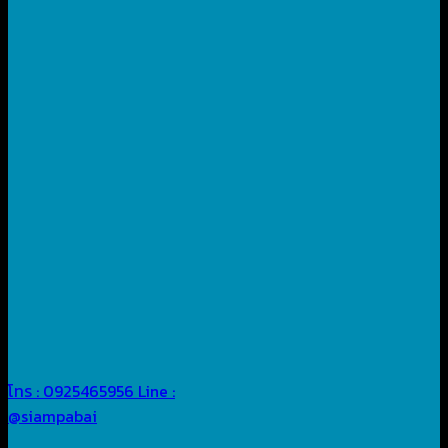
โทร : 0925465956
Line :
@siampabai