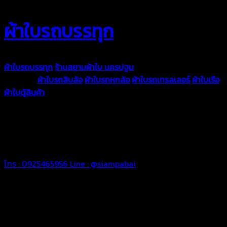
ผ้าใบรถบรรทุก
ผ้าใบรถบรรทุก
ร้านสยามผ้าใบ นครปฐม
ผ้าใบคุณภาพมีหลายขนาด
ความหนา
ผ้าใบรถสิบล้อ
ผ้าใบรถหกล้อ
ผ้าใบรถเทรลเลอร์
ผ้าใบเรือ
ผ้าใบตู้สินค้า
ผ้าใบแอร์แบค ผ้าใบถุงลม ตัดเย็บตามขนาดที่ลูกค้า
ต้องการ
รีดต่อผืนด้วยเครื่องรีดความถี่ความร้อน หมดปัญหาน้ำรั่ว
ซึม เย็บขอบฝังเชือก ตอกตาไก่ได้มาตรฐาน ด้วยบริการจากทางร้าน
สยามผ้าใบ มั่นใจได้ในการบริการ ดูแลตลอดอายุการใช้งาน สามารถ
จัดส่งได้ทั่วประเทศ
โทร : 0925465956
Line : @siampabai
ตัดเย็บตามขนาดและความต้องการของลูกค้า
ผ้าใบรถบรรทุกสั่งตัดตามขนาดและลักษณะการใช้งานเพื่อให้ตรง