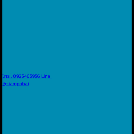
โทร : 0925465956
Line :
@siampabai