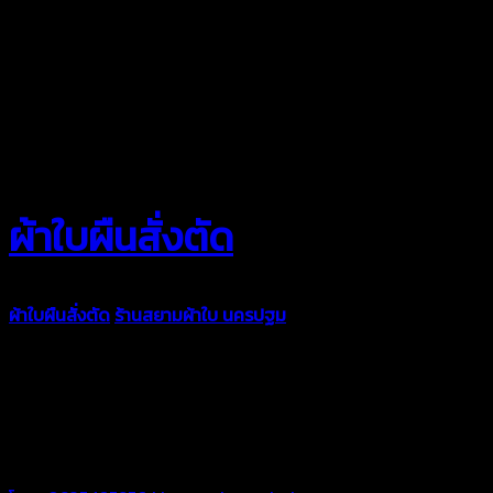
ผ้าใบผืนสั่งตัด
ผ้าใบผืนสั่งตัด
ร้านสยามผ้าใบ นครปฐม
ผ้าใบคุณภาพมีหลายขนาด
ความหนา ผ้าใบคูนิล่อน ผ้าใบรถบรรทุก ผ้าใบคลุมสินค้า ผ้าใบปูพื้น
ผ้าใบคลุมเรือ ผ้าใบแอร์แบค ผ้าใบถุงลม ตัดเย็บตามขนาดที่ลูกค้า
ต้องการ
รีดต่อผืนด้วยเครื่องรีดความถี่ความร้อน หมดปัญหาน้ำรั่ว
ซึม เย็บขอบฝังเชือก ตอกตาไก่ได้มาตรฐาน ด้วยบริการจากทางร้าน
สยามผ้าใบ มั่นใจได้ในการบริการ สามารถจัดส่งได้ทั่วประเทศ