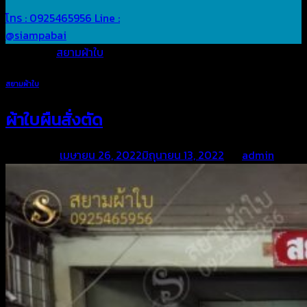
โทร : 0925465956
Line :
@siampabai
Posted in
สยามผ้าใบ
สยามผ้าใบ
ผ้าใบผืนสั่งตัด
Posted on
เมษายน 26, 2022
มิถุนายน 13, 2022
by
admin