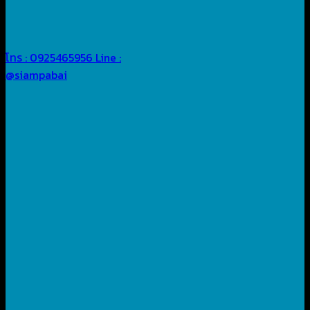
โทร : 0925465956
Line :
@siampabai