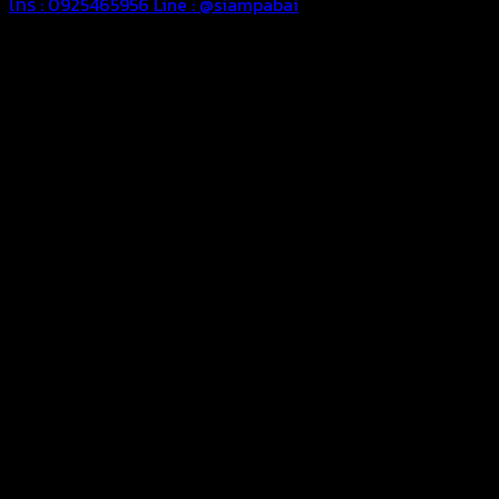
โทร : 0925465956
Line : @siampabai
ตัดเย็บตามขนาดและความต้องการของลูกค้า
ผ้าใบผืนสั่งตัดตามขนาดและลักษณะการใช้งานเพื่อให้ตรงตาม
ลักษณะการใช้งานของลูกค้า
ผ้าใบคุณภาพ
ผ้าใบคุณคุณภาพ ตัดเย็บฝังเชือก ตอกตาไก่ ตามไซด์และขนาดที่
ลูกค้าต้องการ