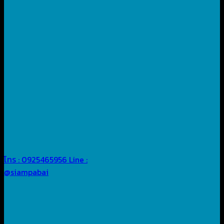
โทร : 0925465956
Line :
@siampabai