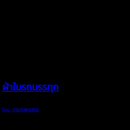
สยามผ้าใบ
ผ้าใบรถบรรทุก
โทร : 0925465956