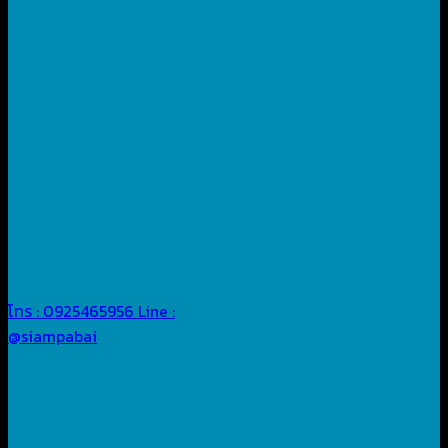
โทร : 0925465956
Line :
@siampabai