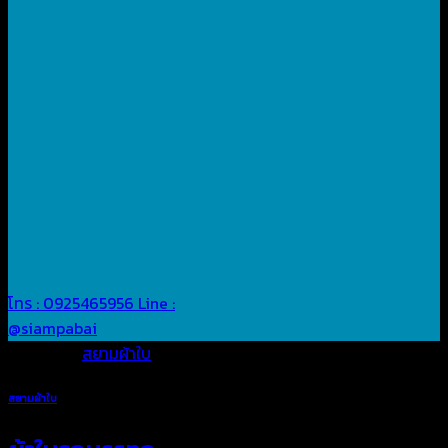
โทร : 0925465956
Line :
@siampabai
Posted in
สยามผ้าใบ
สยามผ้าใบ