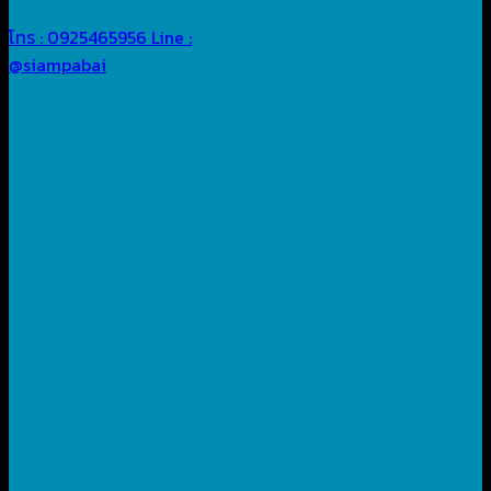
โทร : 0925465956
Line :
@siampabai