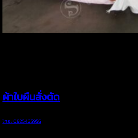
สยามผ้าใบ
ผ้าใบผืนสั่งตัด
โทร : 0925465956