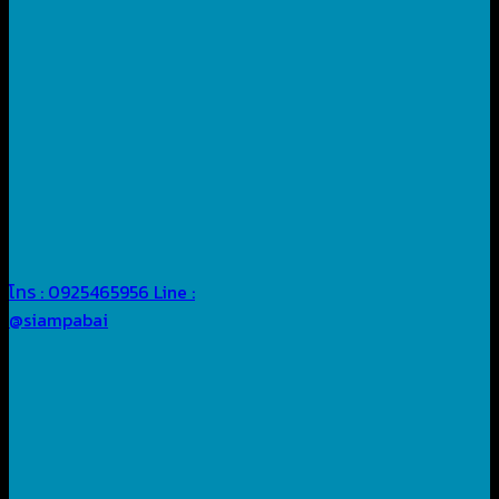
โทร : 0925465956
Line :
@siampabai