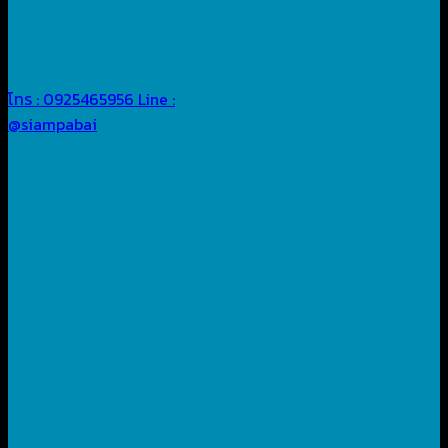
โทร : 0925465956
Line :
@siampabai