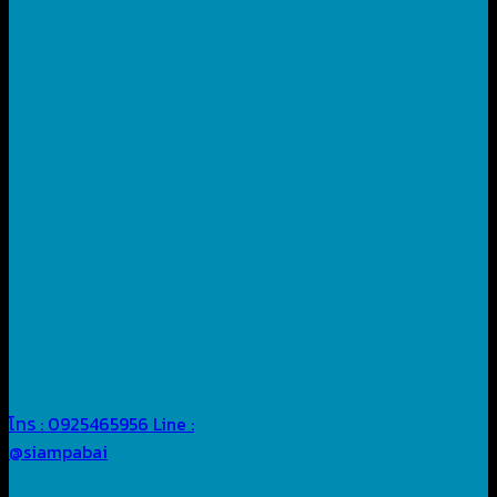
โทร : 0925465956
Line :
@siampabai