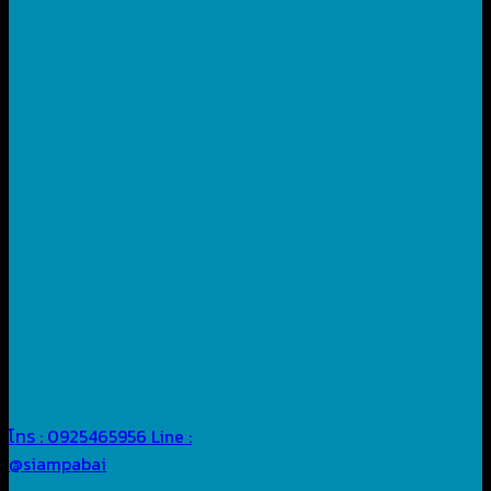
โทร : 0925465956
Line :
@siampabai