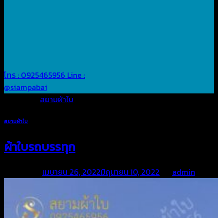
โทร : 0925465956
Line :
@siampabai
Posted in
สยามผ้าใบ
สยามผ้าใบ
ผ้าใบรถบรรทุก
Posted on
เมษายน 26, 2022
มิถุนายน 10, 2022
by
admin