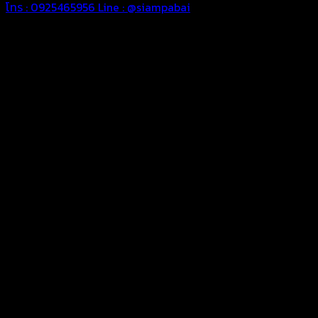
โทร : 0925465956
Line : @siampabai
ออกแบบและจัดทำตามความต้องการของลูกค้า
ออกแบบและจัดทำผลงานผ้าใบทุกประเภทตามลักษณะการใช้งานและ
ความต้องการของลูกค้า
ผ้าใบคุณภาพ
ผ้าใบคุณคุณภาพ ตัดเย็บด้วยช่างมืออาชีพ และความใส่ใจในการ
ผลิตผลงานผ้าใบของคุณลูกค้า