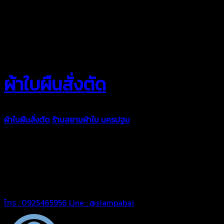
ผ้าใบผืนสั่งตัด
ผ้าใบผืนสั่งตัด
ร้านสยามผ้าใบ นครปฐม
ผ้าใบคุณภาพมีหลายขนาด
ความหนา ผ้าใบคูนิล่อน ผ้าใบรถบรรทุก ผ้าใบคลุมสินค้า ผ้าใบปูพื้น
ผ้าใบคลุมเรือ ผ้าใบแอร์แบค ผ้าใบถุงลม ตัดเย็บตามขนาดที่ลูกค้า
ต้องการ
รีดต่อผืนด้วยเครื่องรีดความถี่ความร้อน หมดปัญหาน้ำรั่ว
ซึม เย็บขอบฝังเชือก ตอกตาไก่ได้มาตรฐาน ด้วยบริการจากทางร้าน
สยามผ้าใบ มั่นใจได้ในการบริการ สามารถจัดส่งได้ทั่วประเทศ
โทร : 0925465956
Line : @siampabai