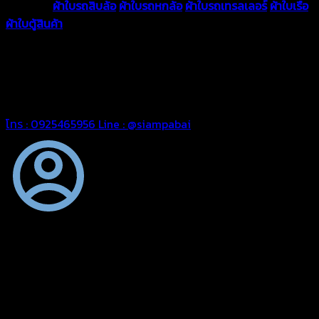
ความหนา
ผ้าใบรถสิบล้อ
ผ้าใบรถหกล้อ
ผ้าใบรถเทรลเลอร์
ผ้าใบเรือ
ผ้าใบตู้สินค้า
ผ้าใบแอร์แบค ผ้าใบถุงลม ตัดเย็บตามขนาดที่ลูกค้า
ต้องการ
รีดต่อผืนด้วยเครื่องรีดความถี่ความร้อน หมดปัญหาน้ำรั่ว
ซึม เย็บขอบฝังเชือก ตอกตาไก่ได้มาตรฐาน ด้วยบริการจากทางร้าน
สยามผ้าใบ มั่นใจได้ในการบริการ ดูแลตลอดอายุการใช้งาน สามารถ
จัดส่งได้ทั่วประเทศ
โทร : 0925465956
Line : @siampabai
ตัดเย็บตามขนาดและความต้องการของลูกค้า
ผ้าใบรถบรรทุกสั่งตัดตามขนาดและลักษณะการใช้งานเพื่อให้ตรง
ตามลักษณะการใช้งานของลูกค้า