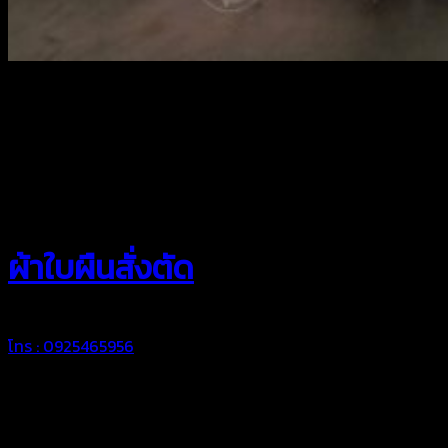
สยามผ้าใบ
ผ้าใบผืนสั่งตัด
โทร : 0925465956