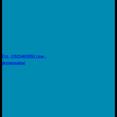
โทร : 0925465956
Line :
@siampabai