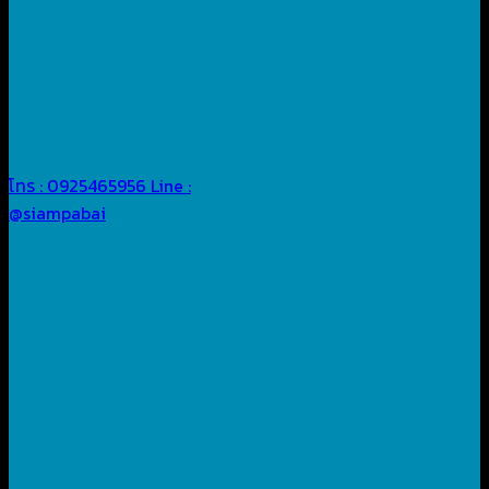
โทร : 0925465956
Line :
@siampabai