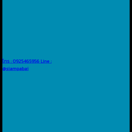
โทร : 0925465956
Line :
@siampabai