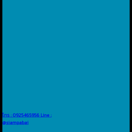
โทร : 0925465956
Line :
@siampabai