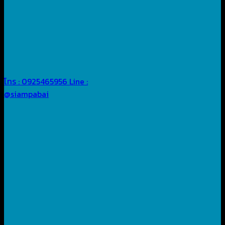
โทร : 0925465956
Line :
@siampabai