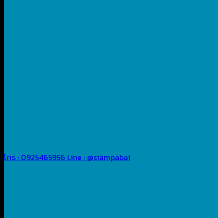
โทร : 0925465956
Line : @siampabai