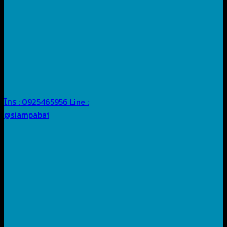
โทร : 0925465956
Line :
@siampabai