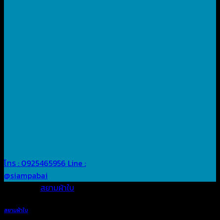
โทร : 0925465956
Line :
@siampabai
Posted in
สยามผ้าใบ
สยามผ้าใบ