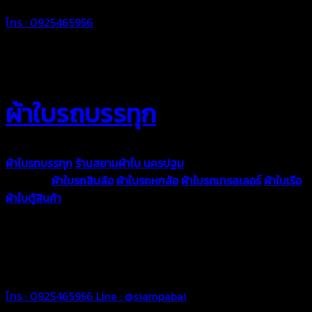
โทร : 0925465956
ผ้าใบรถบรรทุก
ผ้าใบรถบรรทุก
ร้านสยามผ้าใบ นครปฐม
ผ้าใบคุณภาพมีหลายขนาด
ความหนา
ผ้าใบรถสิบล้อ
ผ้าใบรถหกล้อ
ผ้าใบรถเทรลเลอร์
ผ้าใบเรือ
ผ้าใบตู้สินค้า
ผ้าใบแอร์แบค ผ้าใบถุงลม ตัดเย็บตามขนาดที่ลูกค้า
ต้องการ
รีดต่อผืนด้วยเครื่องรีดความถี่ความร้อน หมดปัญหาน้ำรั่ว
ซึม เย็บขอบฝังเชือก ตอกตาไก่ได้มาตรฐาน ด้วยบริการจากทางร้าน
สยามผ้าใบ มั่นใจได้ในการบริการ ดูแลตลอดอายุการใช้งาน สามารถ
จัดส่งได้ทั่วประเทศ
โทร : 0925465956
Line : @siampabai