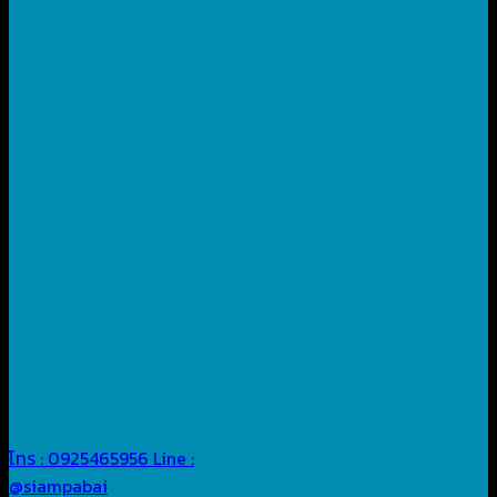
โทร : 0925465956
Line :
@siampabai