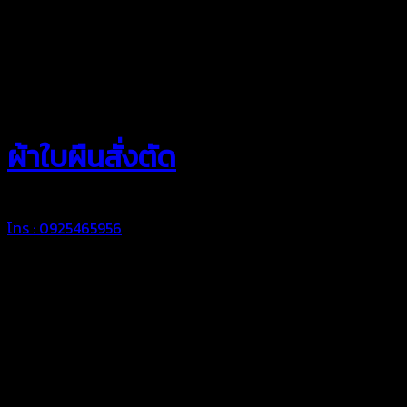
สยามผ้าใบ
ผ้าใบผืนสั่งตัด
โทร : 0925465956