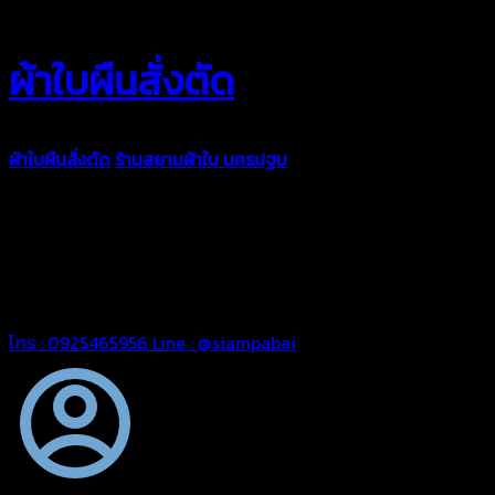
ผ้าใบผืนสั่งตัด
ผ้าใบผืนสั่งตัด
ร้านสยามผ้าใบ นครปฐม
ผ้าใบคุณภาพมีหลายขนาด
ความหนา ผ้าใบคูนิล่อน ผ้าใบรถบรรทุก ผ้าใบคลุมสินค้า ผ้าใบปูพื้น
ผ้าใบคลุมเรือ ผ้าใบแอร์แบค ผ้าใบถุงลม ตัดเย็บตามขนาดที่ลูกค้า
ต้องการ
รีดต่อผืนด้วยเครื่องรีดความถี่ความร้อน หมดปัญหาน้ำรั่ว
ซึม เย็บขอบฝังเชือก ตอกตาไก่ได้มาตรฐาน ด้วยบริการจากทางร้าน
สยามผ้าใบ มั่นใจได้ในการบริการ สามารถจัดส่งได้ทั่วประเทศ
โทร : 0925465956
Line : @siampabai