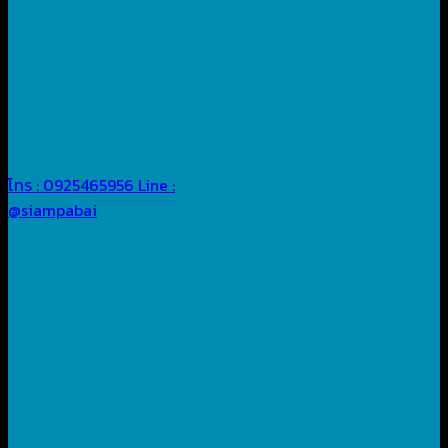
โทร : 0925465956
Line :
@siampabai