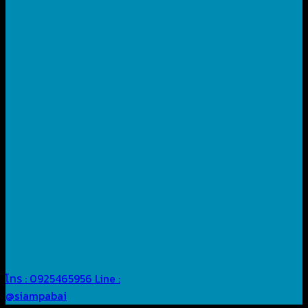
โทร : 0925465956
Line :
@siampabai