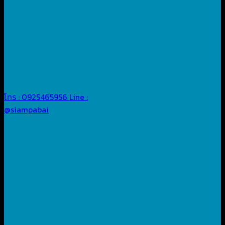
โทร : 0925465956
Line :
@siampabai