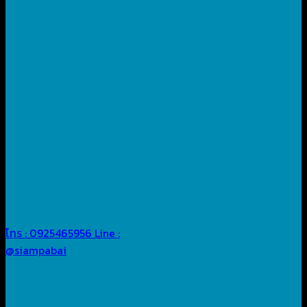
โทร : 0925465956
Line :
@siampabai