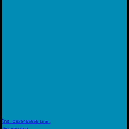
โทร : 0925465956
Line :
@siampabai