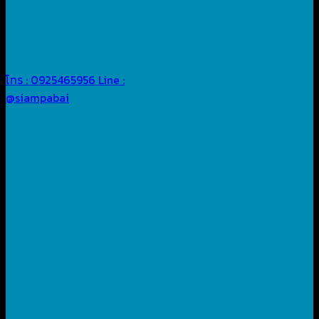
โทร : 0925465956
Line :
@siampabai