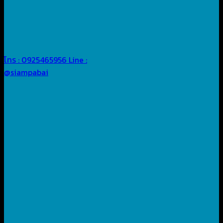
โทร : 0925465956
Line :
@siampabai