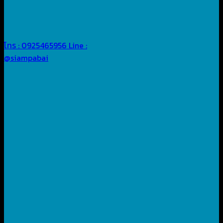
โทร : 0925465956
Line :
@siampabai