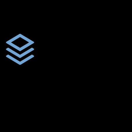
ผ้าใบผืนสั่งตัดตามขนาดและลักษณะการใช้งานเพื่อให้ตรงตาม
ลักษณะการใช้งานของลูกค้า
ผ้าใบคุณภาพ
ผ้าใบคุณคุณภาพ ตัดเย็บฝังเชือก ตอกตาไก่ ตามไซด์และขนาดที่
ลูกค้าต้องการ