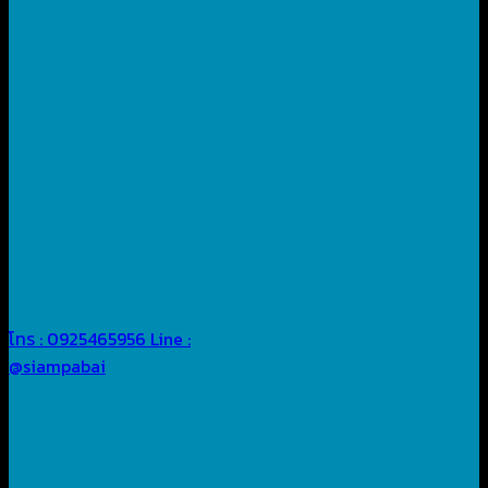
โทร : 0925465956
Line :
@siampabai