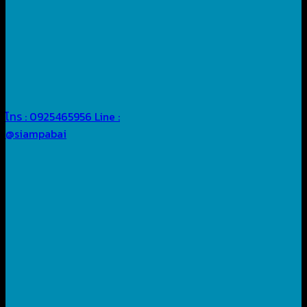
โทร : 0925465956
Line :
@siampabai