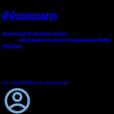
ผ้าใบรถบรรทุก
ผ้าใบรถบรรทุก
ร้านสยามผ้าใบ นครปฐม
ผ้าใบคุณภาพมีหลายขนาด
ความหนา
ผ้าใบรถสิบล้อ
ผ้าใบรถหกล้อ
ผ้าใบรถเทรลเลอร์
ผ้าใบเรือ
ผ้าใบตู้สินค้า
ผ้าใบแอร์แบค ผ้าใบถุงลม ตัดเย็บตามขนาดที่ลูกค้า
ต้องการ
รีดต่อผืนด้วยเครื่องรีดความถี่ความร้อน หมดปัญหาน้ำรั่ว
ซึม เย็บขอบฝังเชือก ตอกตาไก่ได้มาตรฐาน ด้วยบริการจากทางร้าน
สยามผ้าใบ มั่นใจได้ในการบริการ ดูแลตลอดอายุการใช้งาน สามารถ
จัดส่งได้ทั่วประเทศ
โทร : 0925465956
Line : @siampabai