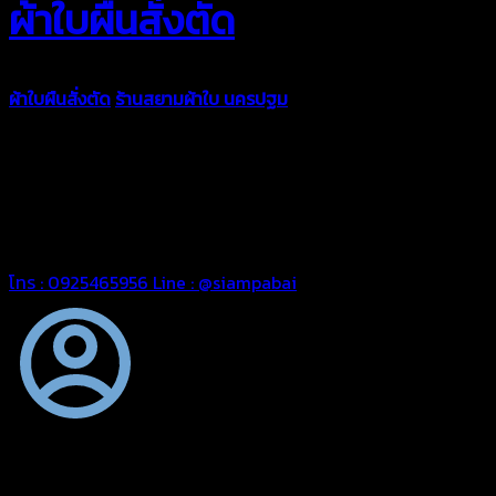
ผ้าใบผืนสั่งตัด
ผ้าใบผืนสั่งตัด
ร้านสยามผ้าใบ นครปฐม
ผ้าใบคุณภาพมีหลายขนาด
ความหนา ผ้าใบคูนิล่อน ผ้าใบรถบรรทุก ผ้าใบคลุมสินค้า ผ้าใบปูพื้น
ผ้าใบคลุมเรือ ผ้าใบแอร์แบค ผ้าใบถุงลม ตัดเย็บตามขนาดที่ลูกค้า
ต้องการ
รีดต่อผืนด้วยเครื่องรีดความถี่ความร้อน หมดปัญหาน้ำรั่ว
ซึม เย็บขอบฝังเชือก ตอกตาไก่ได้มาตรฐาน ด้วยบริการจากทางร้าน
สยามผ้าใบ มั่นใจได้ในการบริการ สามารถจัดส่งได้ทั่วประเทศ
โทร : 0925465956
Line : @siampabai
ตัดเย็บตามขนาดและความต้องการของลูกค้า