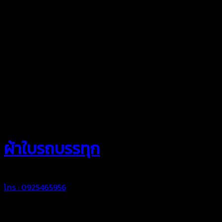
สยามผ้าใบ
ผ้าใบรถบรรทุก
โทร : 0925465956