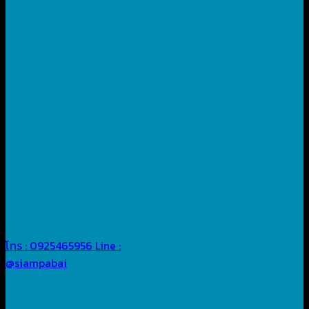
โทร : 0925465956
Line :
@siampabai