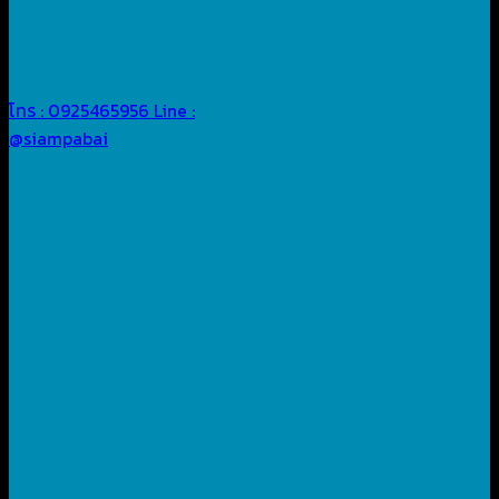
โทร : 0925465956
Line :
@siampabai