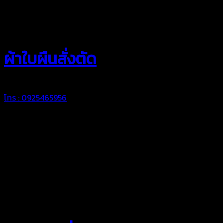
สยามผ้าใบ
ผ้าใบผืนสั่งตัด
โทร : 0925465956