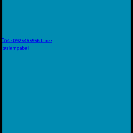
โทร : 0925465956
Line :
@siampabai