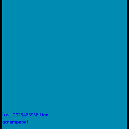
โทร : 0925465956
Line :
@siampabai