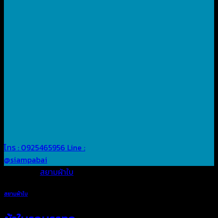
โทร : 0925465956
Line :
@siampabai
Posted in
สยามผ้าใบ
สยามผ้าใบ