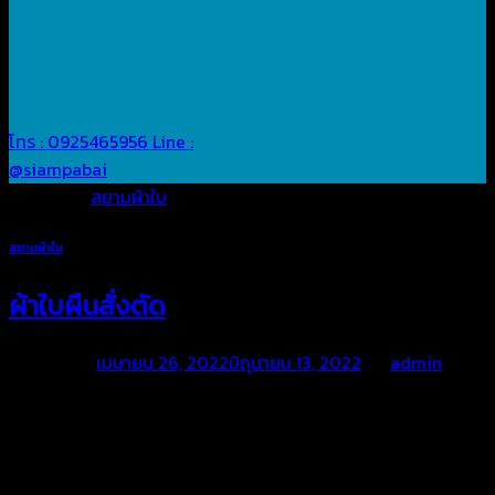
โทร : 0925465956
Line :
@siampabai
Posted in
สยามผ้าใบ
สยามผ้าใบ
ผ้าใบผืนสั่งตัด
Posted on
เมษายน 26, 2022
มิถุนายน 13, 2022
by
admin