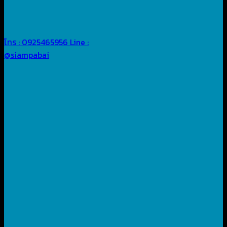
โทร : 0925465956
Line :
@siampabai