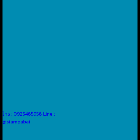
โทร : 0925465956
Line :
@siampabai