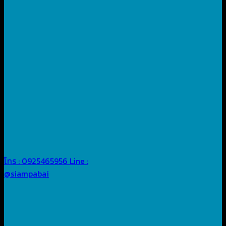
โทร : 0925465956
Line :
@siampabai