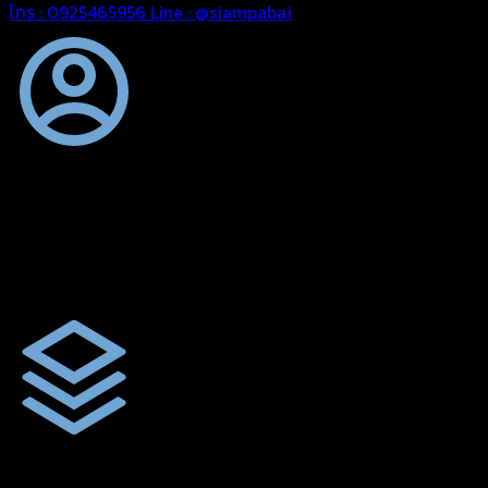
โทร : 0925465956
Line : @siampabai
ออกแบบและจัดทำตามความต้องการของลูกค้า
ออกแบบและจัดทำผลงานผ้าใบทุกประเภทตามลักษณะการใช้งานและค
ผ้าใบคุณภาพ