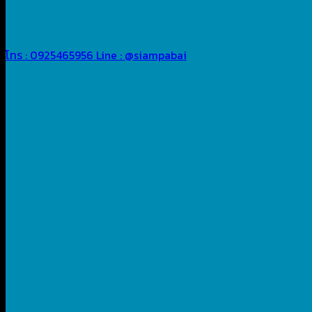
โทร : 0925465956
Line : @siampabai