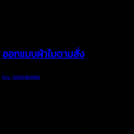
สยามผ้าใบ
ออกแบบผ้าใบตามสั่ง
โทร : 0925465956