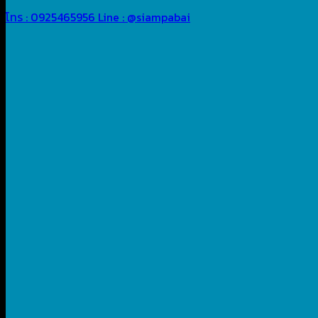
โทร : 0925465956
Line : @siampabai