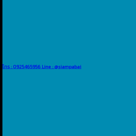
โทร : 0925465956
Line : @siampabai