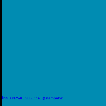
โทร : 0925465956
Line : @siampabai