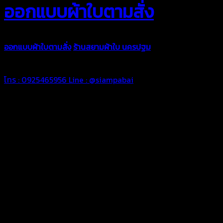
ออกแบบผ้าใบตามสั่ง
ออกแบบผ้าใบตามสั่ง
ร้านสยามผ้าใบ นครปฐม
บริการรับผลิตผ้าใบทุ
ตามความต้องการของคุณลูกค้า ด้วยบริการจากทางร้านสยามผ้าใบ มั่
โทร : 0925465956
Line : @siampabai
ออกแบบและจัดทำตามความต้องการของลูกค้า
ออกแบบและจัดทำผลงานผ้าใบทุกประเภทตามลักษณะการใช้งานและค
ผ้าใบคุณภาพ
ผ้าใบคุณคุณภาพ ตัดเย็บด้วยช่างมืออาชีพ และความใส่ใจในการผลิ