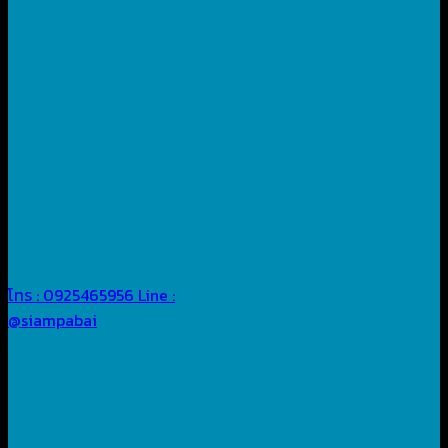
โทร : 0925465956
Line :
@siampabai