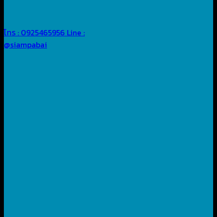
โทร : 0925465956
Line :
@siampabai