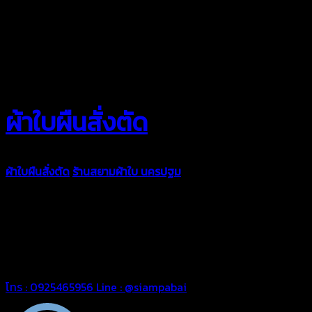
ผ้าใบผืนสั่งตัด
ผ้าใบผืนสั่งตัด
ร้านสยามผ้าใบ นครปฐม
ผ้าใบคุณภาพมีหลายขนาด
ความหนา ผ้าใบคูนิล่อน ผ้าใบรถบรรทุก ผ้าใบคลุมสินค้า ผ้าใบปูพื้น
ผ้าใบคลุมเรือ ผ้าใบแอร์แบค ผ้าใบถุงลม ตัดเย็บตามขนาดที่ลูกค้า
ต้องการ
รีดต่อผืนด้วยเครื่องรีดความถี่ความร้อน หมดปัญหาน้ำรั่ว
ซึม เย็บขอบฝังเชือก ตอกตาไก่ได้มาตรฐาน ด้วยบริการจากทางร้าน
สยามผ้าใบ มั่นใจได้ในการบริการ สามารถจัดส่งได้ทั่วประเทศ
โทร : 0925465956
Line : @siampabai