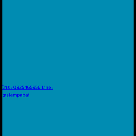
โทร : 0925465956
Line :
@siampabai