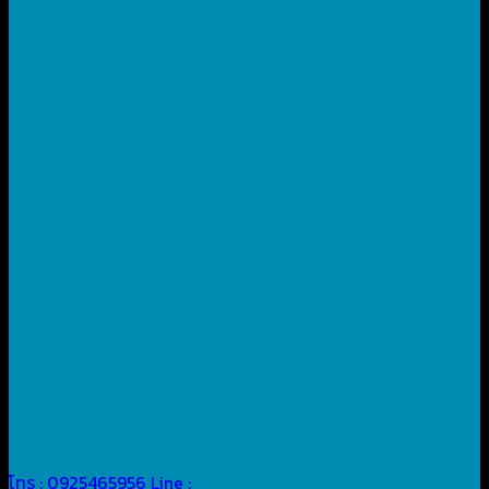
โทร : 0925465956
Line :