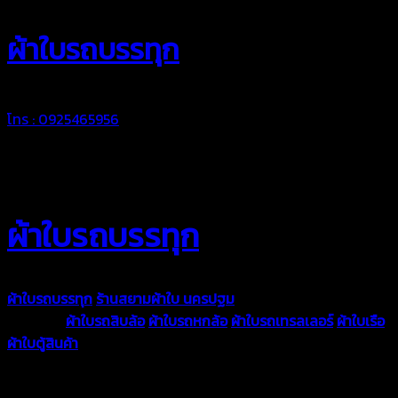
ผ้าใบรถบรรทุก
โทร : 0925465956
ผ้าใบรถบรรทุก
ผ้าใบรถบรรทุก
ร้านสยามผ้าใบ นครปฐม
ผ้าใบคุณภาพมีหลายขนาด
ความหนา
ผ้าใบรถสิบล้อ
ผ้าใบรถหกล้อ
ผ้าใบรถเทรลเลอร์
ผ้าใบเรือ
ผ้าใบตู้สินค้า
ผ้าใบแอร์แบค ผ้าใบถุงลม ตัดเย็บตามขนาดที่ลูกค้า
ต้องการ
รีดต่อผืนด้วยเครื่องรีดความถี่ความร้อน หมดปัญหาน้ำรั่ว
ซึม เย็บขอบฝังเชือก ตอกตาไก่ได้มาตรฐาน ด้วยบริการจากทางร้าน