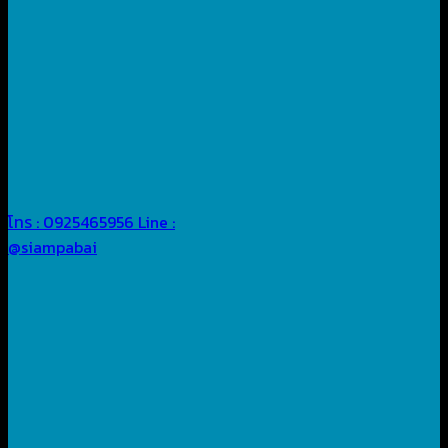
โทร : 0925465956
Line :
@siampabai