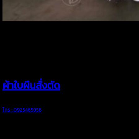
สยามผ้าใบ
ผ้าใบผืนสั่งตัด
โทร : 0925465956