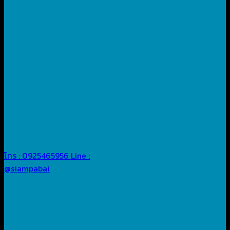
โทร : 0925465956
Line :
@siampabai