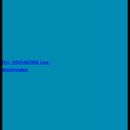
โทร : 0925465956
Line :
@siampabai