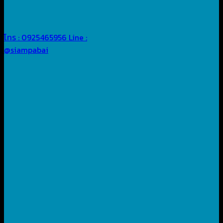
โทร : 0925465956
Line :
@siampabai