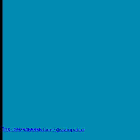
โทร : 0925465956
Line : @siampabai