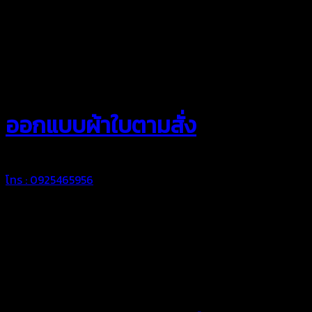
สยามผ้าใบ
ออกแบบผ้าใบตามสั่ง
โทร : 0925465956