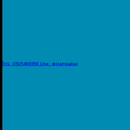
โทร : 0925465956
Line : @siampabai