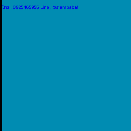
โทร : 0925465956
Line : @siampabai