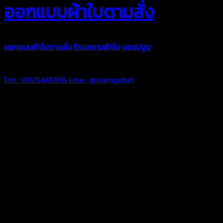
ออกแบบผ้าใบตามสั่ง
ออกแบบผ้าใบตามสั่ง
ร้านสยามผ้าใบ นครปฐม
บริการรับผลิตผ้าใบทุ
ตามความต้องการของคุณลูกค้า ด้วยบริการจากทางร้านสยามผ้าใบ มั่
โทร : 0925465956
Line : @siampabai
ออกแบบและจัดทำตามความต้องการของลูกค้า
ออกแบบและจัดทำผลงานผ้าใบทุกประเภทตามลักษณะการใช้งานและค
ผ้าใบคุณภาพ
ผ้าใบคุณคุณภาพ ตัดเย็บด้วยช่างมืออาชีพ และความใส่ใจในการผลิ