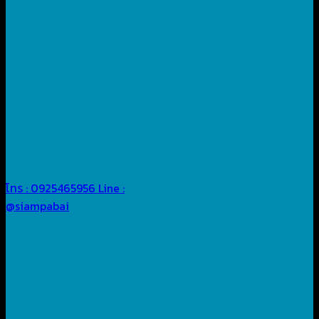
โทร : 0925465956
Line :
@siampabai