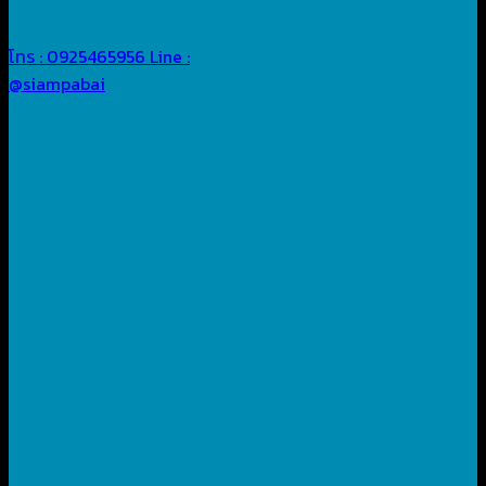
โทร : 0925465956
Line :
@siampabai