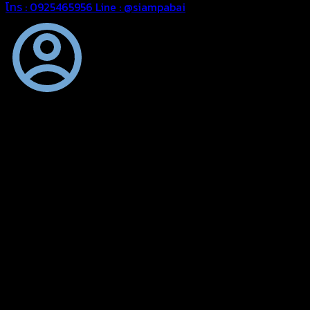
โทร : 0925465956
Line : @siampabai
ออกแบบและจัดทำตามความต้องการของลูกค้า
ออกแบบและจัดทำผลงานผ้าใบทุกประเภทตามลักษณะการใช้งานและ
ความต้องการของลูกค้า
ผ้าใบคุณภาพ
ผ้าใบคุณคุณภาพ ตัดเย็บด้วยช่างมืออาชีพ และความใส่ใจในการ
ผลิตผลงานผ้าใบของคุณลูกค้า