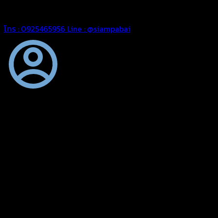
สยามผ้าใบ มั่นใจได้ในการบริการ สามารถจัดส่งได้ทั่วประเทศ
โทร : 0925465956
Line : @siampabai
ตัดเย็บตามขนาดและความต้องการของลูกค้า
ผ้าใบผืนสั่งตัดตามขนาดและลักษณะการใช้งานเพื่อให้ตรงตาม
ลักษณะการใช้งานของลูกค้า
ผ้าใบคุณภาพ