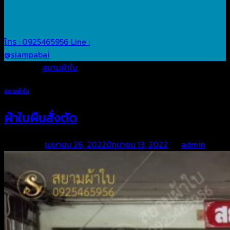
โทร : 0925465956
Line :
@siampabai
Posted in
สยามผ้าใบ
สยามผ้าใบ
ผ้าใบผืนสั่งตัด
Posted on
เมษายน 26, 2022
มิถุนายน 13, 2022
by
admin