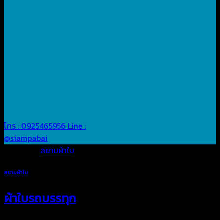
โทร : 0925465956
Line :
@siampabai
Posted in
สยามผ้าใบ
สยามผ้าใบ
ผ้าใบรถบรรทุก