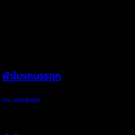
สยามผ้าใบ
ผ้าใบรถบรรทุก
โทร : 0925465956