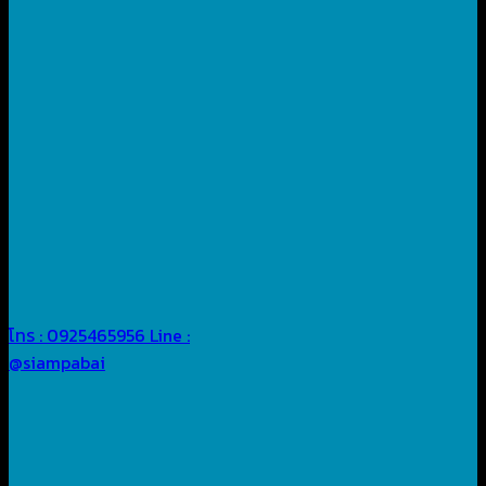
โทร : 0925465956
Line :
@siampabai