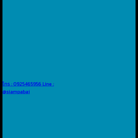
โทร : 0925465956
Line :
@siampabai