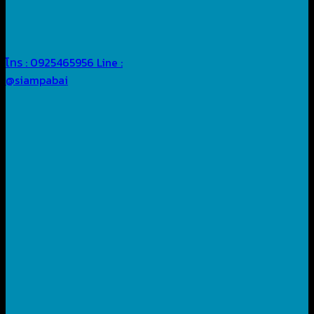
โทร : 0925465956
Line :
@siampabai