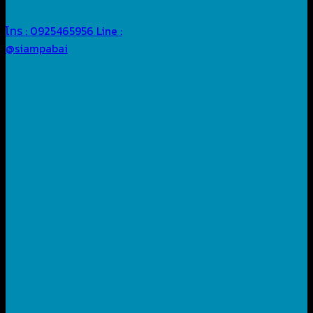
โทร : 0925465956
Line :
@siampabai