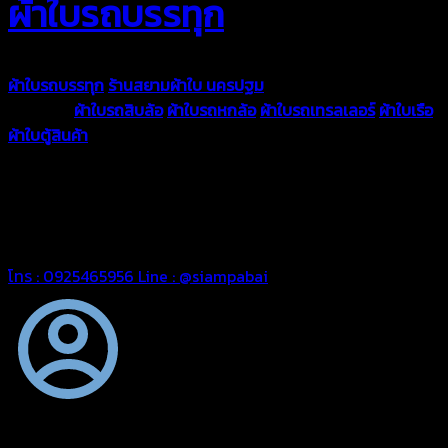
ผ้าใบรถบรรทุก
ผ้าใบรถบรรทุก
ร้านสยามผ้าใบ นครปฐม
ผ้าใบคุณภาพมีหลายขนาด
ความหนา
ผ้าใบรถสิบล้อ
ผ้าใบรถหกล้อ
ผ้าใบรถเทรลเลอร์
ผ้าใบเรือ
ผ้าใบตู้สินค้า
ผ้าใบแอร์แบค ผ้าใบถุงลม ตัดเย็บตามขนาดที่ลูกค้า
ต้องการ
รีดต่อผืนด้วยเครื่องรีดความถี่ความร้อน หมดปัญหาน้ำรั่ว
ซึม เย็บขอบฝังเชือก ตอกตาไก่ได้มาตรฐาน ด้วยบริการจากทางร้าน
สยามผ้าใบ มั่นใจได้ในการบริการ ดูแลตลอดอายุการใช้งาน สามารถ
จัดส่งได้ทั่วประเทศ
โทร : 0925465956
Line : @siampabai