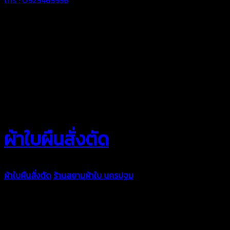
ผ้าใบผืนสั่งตัด
ผ้าใบผืนสั่งตัด
ร้านสยามผ้าใบ นครปฐม
ผ้าใบคุณภาพมีหลายขนาด
ความหนา ผ้าใบคูนิล่อน ผ้าใบรถบรรทุก ผ้าใบคลุมสินค้า ผ้าใบปูพื้น
ผ้าใบคลุมเรือ ผ้าใบแอร์แบค ผ้าใบถุงลม ตัดเย็บตามขนาดที่ลูกค้า
ต้องการ
รีดต่อผืนด้วยเครื่องรีดความถี่ความร้อน หมดปัญหาน้ำรั่ว
ซึม เย็บขอบฝังเชือก ตอกตาไก่ได้มาตรฐาน ด้วยบริการจากทางร้าน