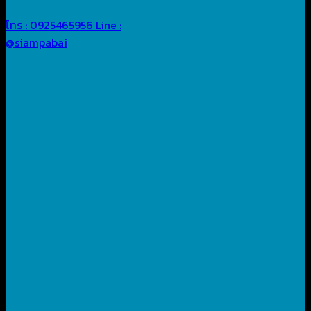
โทร : 0925465956
Line :
@siampabai