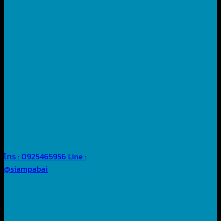
โทร : 0925465956
Line :
@siampabai