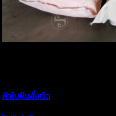
สยามผ้าใบ
ผ้าใบผืนสั่งตัด
โทร : 0925465956