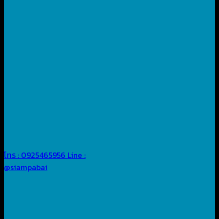
โทร : 0925465956
Line :
@siampabai