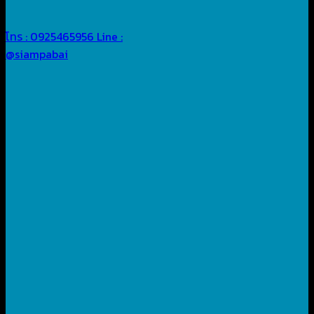
โทร : 0925465956
Line :
@siampabai