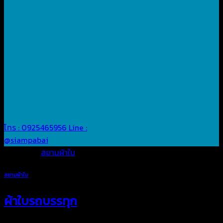
โทร : 0925465956
Line :
@siampabai
Posted in
สยามผ้าใบ
สยามผ้าใบ
ผ้าใบรถบรรทุก