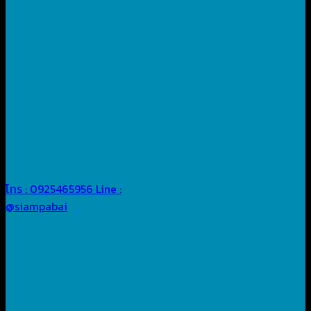
โทร : 0925465956
Line :
@siampabai