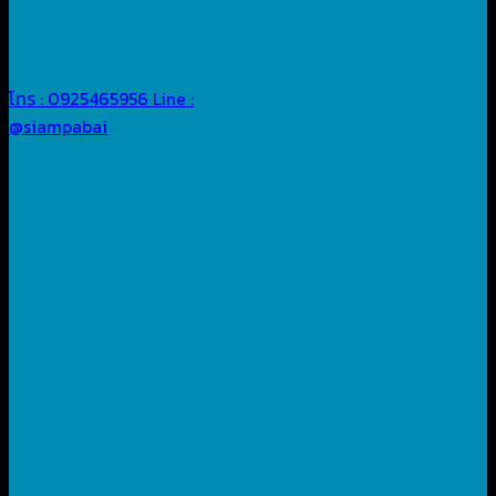
โทร : 0925465956
Line :
@siampabai