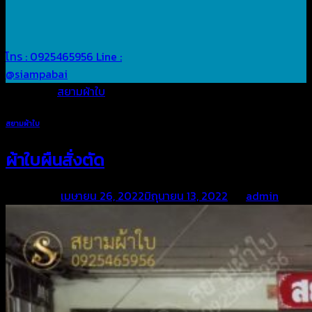
โทร : 0925465956
Line :
@siampabai
Posted in
สยามผ้าใบ
สยามผ้าใบ
ผ้าใบผืนสั่งตัด
Posted on
เมษายน 26, 2022
มิถุนายน 13, 2022
by
admin