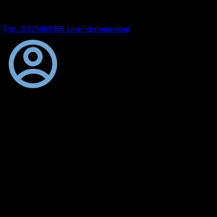
สยามผ้าใบ มั่นใจได้ในการบริการ สามารถจัดส่งได้ทั่วประเทศ
โทร : 0925465956
Line : @siampabai
ตัดเย็บตามขนาดและความต้องการของลูกค้า
ผ้าใบผืนสั่งตัดตามขนาดและลักษณะการใช้งานเพื่อให้ตรงตาม
ลักษณะการใช้งานของลูกค้า
ผ้าใบคุณภาพ