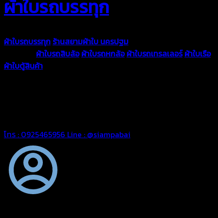
ผ้าใบรถบรรทุก
ผ้าใบรถบรรทุก
ร้านสยามผ้าใบ นครปฐม
ผ้าใบคุณภาพมีหลายขนาด
ความหนา
ผ้าใบรถสิบล้อ
ผ้าใบรถหกล้อ
ผ้าใบรถเทรลเลอร์
ผ้าใบเรือ
ผ้าใบตู้สินค้า
ผ้าใบแอร์แบค ผ้าใบถุงลม ตัดเย็บตามขนาดที่ลูกค้า
ต้องการ
รีดต่อผืนด้วยเครื่องรีดความถี่ความร้อน หมดปัญหาน้ำรั่ว
ซึม เย็บขอบฝังเชือก ตอกตาไก่ได้มาตรฐาน ด้วยบริการจากทางร้าน
สยามผ้าใบ มั่นใจได้ในการบริการ ดูแลตลอดอายุการใช้งาน สามารถ
จัดส่งได้ทั่วประเทศ
โทร : 0925465956
Line : @siampabai