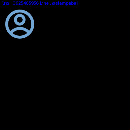
โทร : 0925465956
Line : @siampabai
ออกแบบและจัดทำตามความต้องการของลูกค้า
ออกแบบและจัดทำผลงานผ้าใบทุกประเภทตามลักษณะการใช้งานและ
ความต้องการของลูกค้า
ผ้าใบคุณภาพ
ผ้าใบคุณคุณภาพ ตัดเย็บด้วยช่างมืออาชีพ และความใส่ใจในการ
ผลิตผลงานผ้าใบของคุณลูกค้า