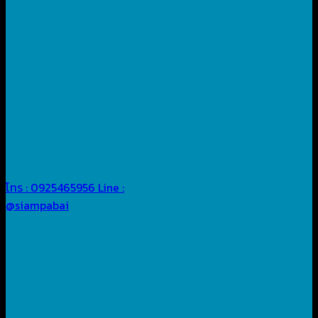
โทร : 0925465956
Line :
@siampabai