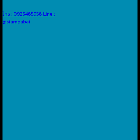
โทร : 0925465956
Line :
@siampabai