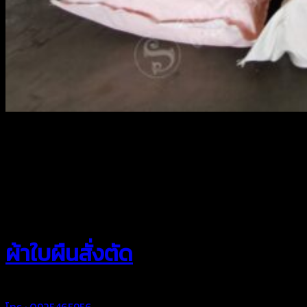
สยามผ้าใบ
ผ้าใบผืนสั่งตัด
โทร : 0925465956