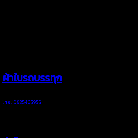
สยามผ้าใบ
ผ้าใบรถบรรทุก
โทร : 0925465956