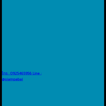
โทร : 0925465956
Line :
@siampabai