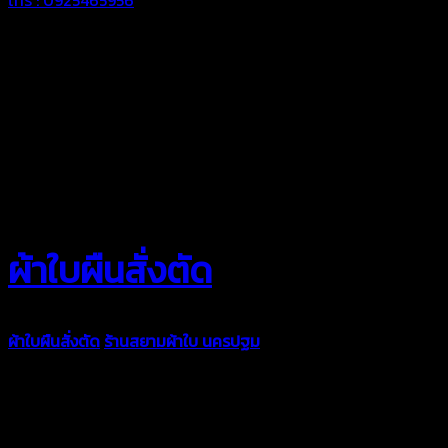
ผ้าใบผืนสั่งตัด
ผ้าใบผืนสั่งตัด
ร้านสยามผ้าใบ นครปฐม
ผ้าใบคุณภาพมีหลายขนาด
ความหนา ผ้าใบคูนิล่อน ผ้าใบรถบรรทุก ผ้าใบคลุมสินค้า ผ้าใบปูพื้น
ผ้าใบคลุมเรือ ผ้าใบแอร์แบค ผ้าใบถุงลม ตัดเย็บตามขนาดที่ลูกค้า
ต้องการ
รีดต่อผืนด้วยเครื่องรีดความถี่ความร้อน หมดปัญหาน้ำรั่ว
ซึม เย็บขอบฝังเชือก ตอกตาไก่ได้มาตรฐาน ด้วยบริการจากทางร้าน