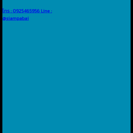
โทร : 0925465956
Line :
@siampabai