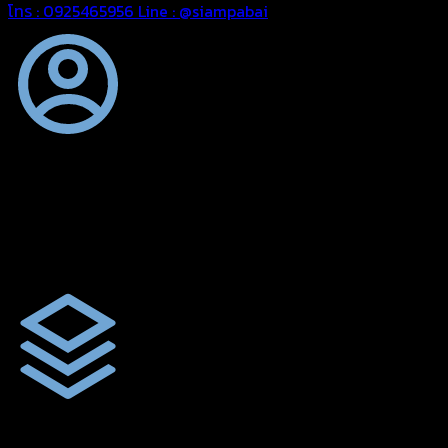
โทร : 0925465956
Line : @siampabai
ออกแบบและจัดทำตามความต้องการของลูกค้า
ออกแบบและจัดทำผลงานผ้าใบทุกประเภทตามลักษณะการใช้งานและค
ผ้าใบคุณภาพ