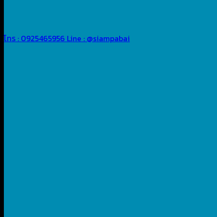
โทร : 0925465956
Line : @siampabai