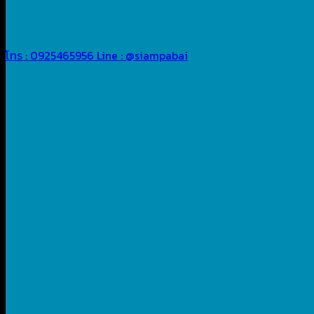
โทร : 0925465956
Line : @siampabai