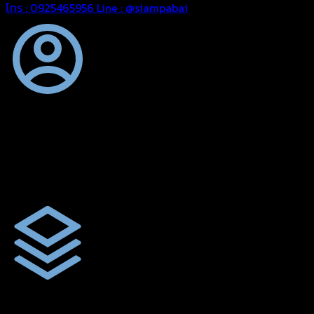
โทร : 0925465956
Line : @siampabai
ออกแบบและจัดทำตามความต้องการของลูกค้า
ออกแบบและจัดทำผลงานผ้าใบทุกประเภทตามลักษณะการใช้งานและค
ผ้าใบคุณภาพ