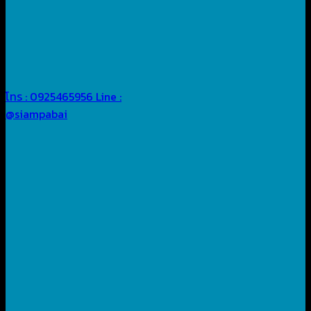
โทร : 0925465956
Line :
@siampabai