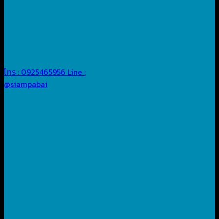
โทร : 0925465956
Line :
@siampabai