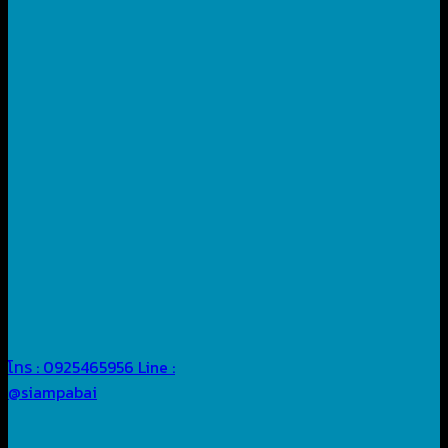
โทร : 0925465956
Line :
@siampabai