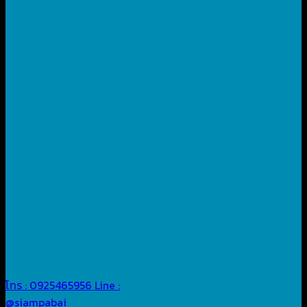
โทร : 0925465956
Line :
@siampabai