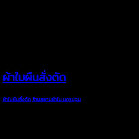
ผ้าใบผืนสั่งตัด
ผ้าใบผืนสั่งตัด
ร้านสยามผ้าใบ นครปฐม
ผ้าใบคุณภาพมีหลายขนาด
ความหนา ผ้าใบคูนิล่อน ผ้าใบรถบรรทุก ผ้าใบคลุมสินค้า ผ้าใบปูพื้น
ผ้าใบคลุมเรือ ผ้าใบแอร์แบค ผ้าใบถุงลม ตัดเย็บตามขนาดที่ลูกค้า
ต้องการ
รีดต่อผืนด้วยเครื่องรีดความถี่ความร้อน หมดปัญหาน้ำรั่ว
ซึม เย็บขอบฝังเชือก ตอกตาไก่ได้มาตรฐาน ด้วยบริการจากทางร้าน
สยามผ้าใบ มั่นใจได้ในการบริการ สามารถจัดส่งได้ทั่วประเทศ