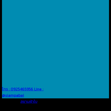
โทร : 0925465956
Line :
@siampabai
Posted in
สยามผ้าใบ