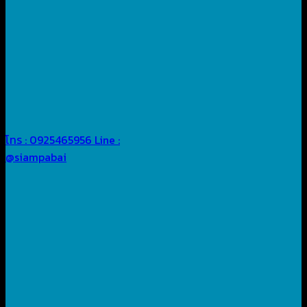
โทร : 0925465956
Line :
@siampabai