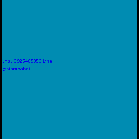
โทร : 0925465956
Line :
@siampabai