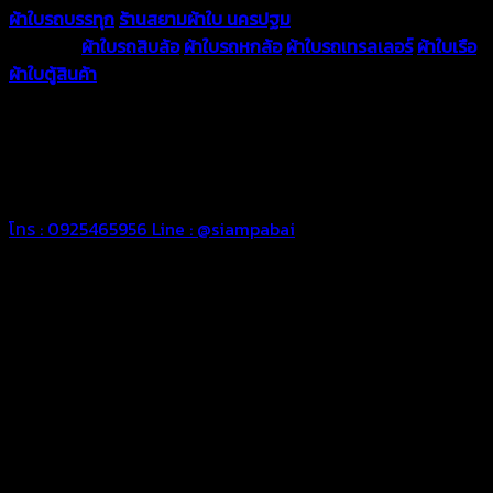
ผ้าใบรถบรรทุก
ร้านสยามผ้าใบ นครปฐม
ผ้าใบคุณภาพมีหลายขนาด
ความหนา
ผ้าใบรถสิบล้อ
ผ้าใบรถหกล้อ
ผ้าใบรถเทรลเลอร์
ผ้าใบเรือ
ผ้าใบตู้สินค้า
ผ้าใบแอร์แบค ผ้าใบถุงลม ตัดเย็บตามขนาดที่ลูกค้า
ต้องการ
รีดต่อผืนด้วยเครื่องรีดความถี่ความร้อน หมดปัญหาน้ำรั่ว
ซึม เย็บขอบฝังเชือก ตอกตาไก่ได้มาตรฐาน ด้วยบริการจากทางร้าน
สยามผ้าใบ มั่นใจได้ในการบริการ ดูแลตลอดอายุการใช้งาน สามารถ
จัดส่งได้ทั่วประเทศ
โทร : 0925465956
Line : @siampabai
ตัดเย็บตามขนาดและความต้องการของลูกค้า
ผ้าใบรถบรรทุกสั่งตัดตามขนาดและลักษณะการใช้งานเพื่อให้ตรง
ตามลักษณะการใช้งานของลูกค้า