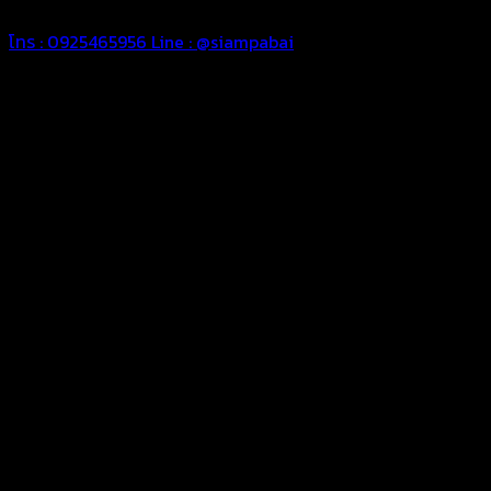
โทร : 0925465956
Line : @siampabai
ตัดเย็บตามขนาดและความต้องการของลูกค้า
ผ้าใบผืนสั่งตัดตามขนาดและลักษณะการใช้งานเพื่อให้ตรงตาม
ลักษณะการใช้งานของลูกค้า
ผ้าใบคุณภาพ
ผ้าใบคุณคุณภาพ ตัดเย็บฝังเชือก ตอกตาไก่ ตามไซด์และขนาดที่
ลูกค้าต้องการ