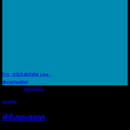
โทร : 0925465956
Line :
@siampabai
Posted in
สยามผ้าใบ
สยามผ้าใบ
ผ้าใบรถบรรทุก