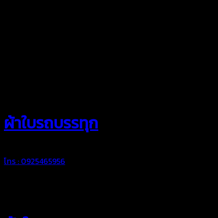
สยามผ้าใบ
ผ้าใบรถบรรทุก
โทร : 0925465956