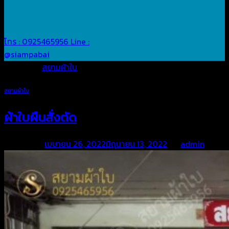
โทร : 0925465956
Line :
@siampabai
Posted in
สยามผ้าใบ
สยามผ้าใบ
ผ้าใบผืนสั่งตัด
Posted on
เมษายน 26, 2022
มิถุนายน 13, 2022
by
admin