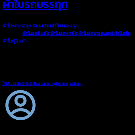
ผ้าใบรถบรรทุก
ผ้าใบรถบรรทุก
ร้านสยามผ้าใบ นครปฐม
ผ้าใบคุณภาพมีหลายขนาด
ความหนา
ผ้าใบรถสิบล้อ
ผ้าใบรถหกล้อ
ผ้าใบรถเทรลเลอร์
ผ้าใบเรือ
ผ้าใบตู้สินค้า
ผ้าใบแอร์แบค ผ้าใบถุงลม ตัดเย็บตามขนาดที่ลูกค้า
ต้องการ
รีดต่อผืนด้วยเครื่องรีดความถี่ความร้อน หมดปัญหาน้ำรั่ว
ซึม เย็บขอบฝังเชือก ตอกตาไก่ได้มาตรฐาน ด้วยบริการจากทางร้าน
สยามผ้าใบ มั่นใจได้ในการบริการ ดูแลตลอดอายุการใช้งาน สามารถ
จัดส่งได้ทั่วประเทศ
โทร : 0925465956
Line : @siampabai