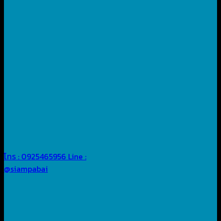
โทร : 0925465956
Line :
@siampabai