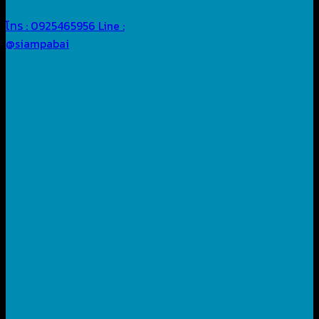
โทร : 0925465956
Line :
@siampabai