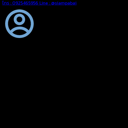
โทร : 0925465956
Line : @siampabai
ออกแบบและจัดทำตามความต้องการของลูกค้า
ออกแบบและจัดทำผลงานผ้าใบทุกประเภทตามลักษณะการใช้งานและ
ความต้องการของลูกค้า
ผ้าใบคุณภาพ
ผ้าใบคุณคุณภาพ ตัดเย็บด้วยช่างมืออาชีพ และความใส่ใจในการ
ผลิตผลงานผ้าใบของคุณลูกค้า