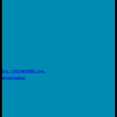
โทร : 0925465956
Line :
@siampabai