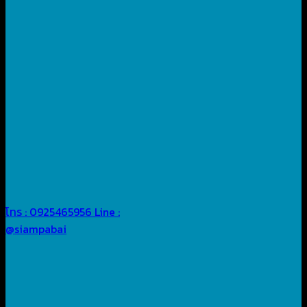
โทร : 0925465956
Line :
@siampabai