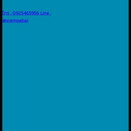
โทร : 0925465956
Line :
@siampabai