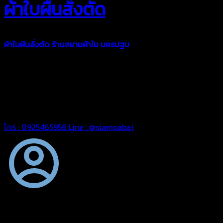
ผ้าใบผืนสั่งตัด
ผ้าใบผืนสั่งตัด
ร้านสยามผ้าใบ นครปฐม
ผ้าใบคุณภาพมีหลายขนาด
ความหนา ผ้าใบคูนิล่อน ผ้าใบรถบรรทุก ผ้าใบคลุมสินค้า ผ้าใบปูพื้น
ผ้าใบคลุมเรือ ผ้าใบแอร์แบค ผ้าใบถุงลม ตัดเย็บตามขนาดที่ลูกค้า
ต้องการ
รีดต่อผืนด้วยเครื่องรีดความถี่ความร้อน หมดปัญหาน้ำรั่ว
ซึม เย็บขอบฝังเชือก ตอกตาไก่ได้มาตรฐาน ด้วยบริการจากทางร้าน
สยามผ้าใบ มั่นใจได้ในการบริการ สามารถจัดส่งได้ทั่วประเทศ
โทร : 0925465956
Line : @siampabai
ตัดเย็บตามขนาดและความต้องการของลูกค้า