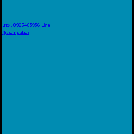
โทร : 0925465956
Line :
@siampabai