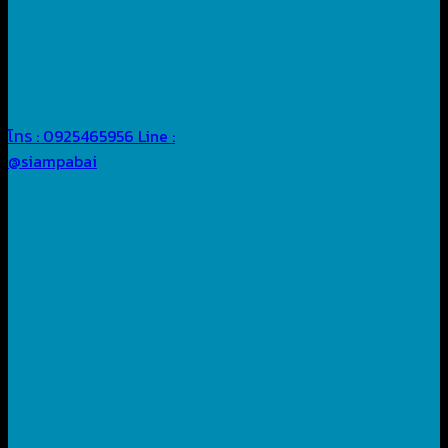
โทร : 0925465956
Line :
@siampabai