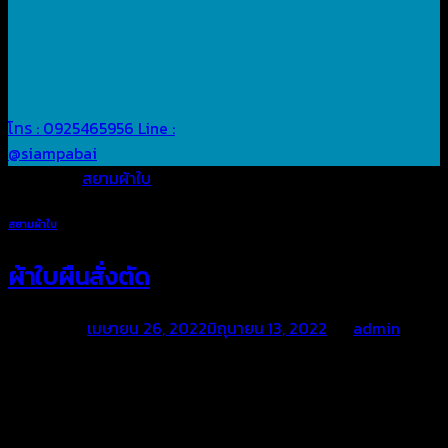
โทร : 0925465956
Line :
@siampabai
Posted in
สยามผ้าใบ
สยามผ้าใบ
ผ้าใบผืนสั่งตัด
Posted on
เมษายน 26, 2022
มิถุนายน 13, 2022
by
admin