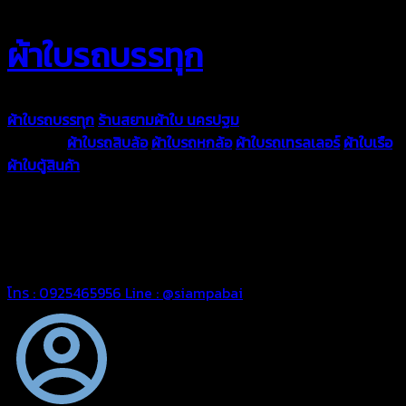
ผ้าใบรถบรรทุก
ผ้าใบรถบรรทุก
ร้านสยามผ้าใบ นครปฐม
ผ้าใบคุณภาพมีหลายขนาด
ความหนา
ผ้าใบรถสิบล้อ
ผ้าใบรถหกล้อ
ผ้าใบรถเทรลเลอร์
ผ้าใบเรือ
ผ้าใบตู้สินค้า
ผ้าใบแอร์แบค ผ้าใบถุงลม ตัดเย็บตามขนาดที่ลูกค้า
ต้องการ
รีดต่อผืนด้วยเครื่องรีดความถี่ความร้อน หมดปัญหาน้ำรั่ว
ซึม เย็บขอบฝังเชือก ตอกตาไก่ได้มาตรฐาน ด้วยบริการจากทางร้าน
สยามผ้าใบ มั่นใจได้ในการบริการ ดูแลตลอดอายุการใช้งาน สามารถ
จัดส่งได้ทั่วประเทศ
โทร : 0925465956
Line : @siampabai