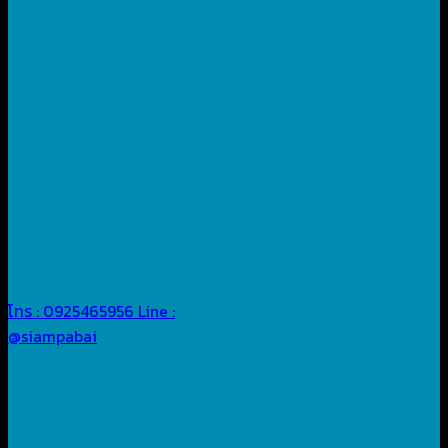
โทร : 0925465956
Line :
@siampabai