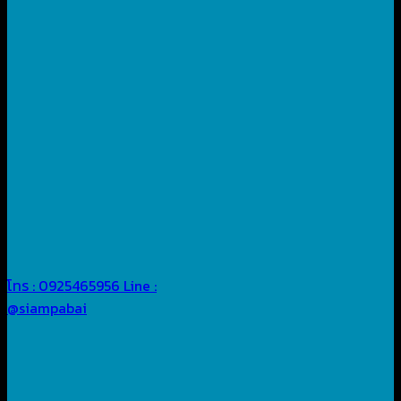
โทร : 0925465956
Line :
@siampabai