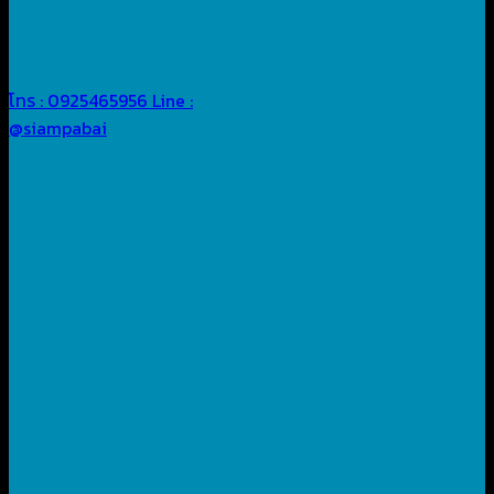
โทร : 0925465956
Line :
@siampabai