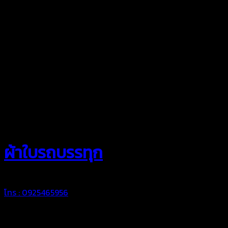
สยามผ้าใบ
ผ้าใบรถบรรทุก
โทร : 0925465956