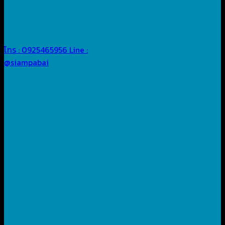
โทร : 0925465956
Line :
@siampabai