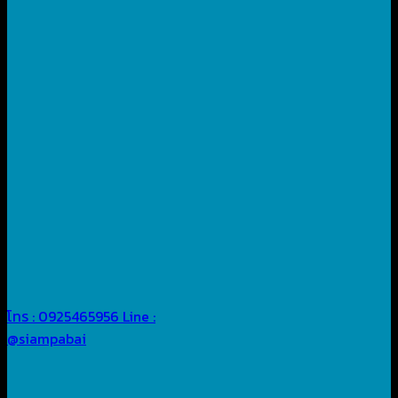
โทร : 0925465956
Line :
@siampabai