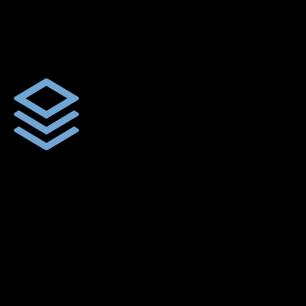
ผ้าใบผืนสั่งตัดตามขนาดและลักษณะการใช้งานเพื่อให้ตรงตาม
ลักษณะการใช้งานของลูกค้า
ผ้าใบคุณภาพ
ผ้าใบคุณคุณภาพ ตัดเย็บฝังเชือก ตอกตาไก่ ตามไซด์และขนาดที่
ลูกค้าต้องการ