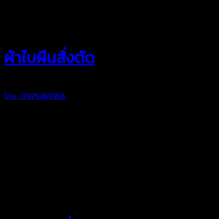
สยามผ้าใบ
ผ้าใบผืนสั่งตัด
โทร : 0925465956