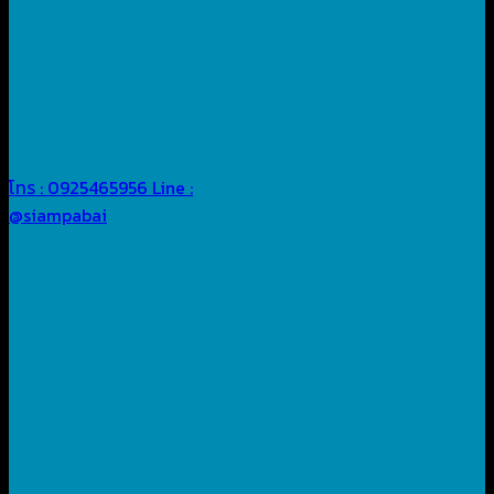
โทร : 0925465956
Line :
@siampabai