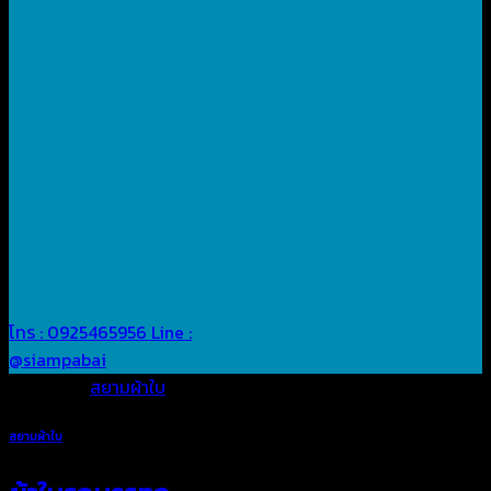
โทร : 0925465956
Line :
@siampabai
Posted in
สยามผ้าใบ
สยามผ้าใบ