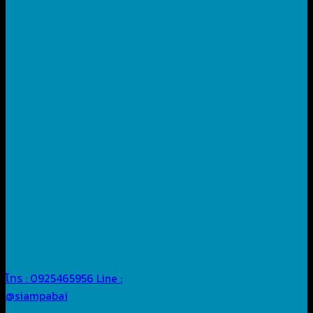
โทร : 0925465956
Line :
@siampabai