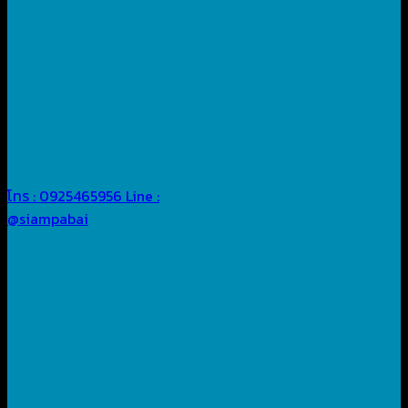
โทร : 0925465956
Line :
@siampabai