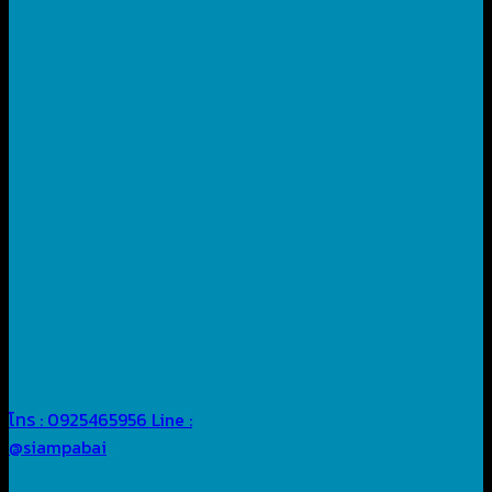
โทร : 0925465956
Line :
@siampabai