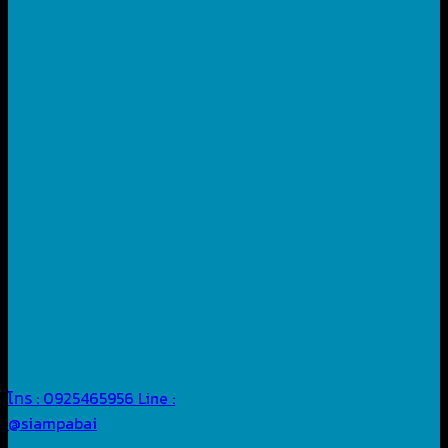
โทร : 0925465956
Line :
@siampabai