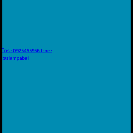
โทร : 0925465956
Line :
@siampabai