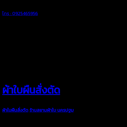
โทร : 0925465956
ผ้าใบผืนสั่งตัด
ผ้าใบผืนสั่งตัด
ร้านสยามผ้าใบ นครปฐม
ผ้าใบคุณภาพมีหลายขนาด
ความหนา ผ้าใบคูนิล่อน ผ้าใบรถบรรทุก ผ้าใบคลุมสินค้า ผ้าใบปูพื้น
ผ้าใบคลุมเรือ ผ้าใบแอร์แบค ผ้าใบถุงลม ตัดเย็บตามขนาดที่ลูกค้า