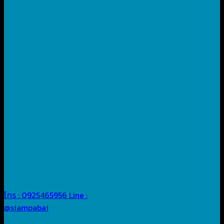
โทร : 0925465956
Line :
@siampabai