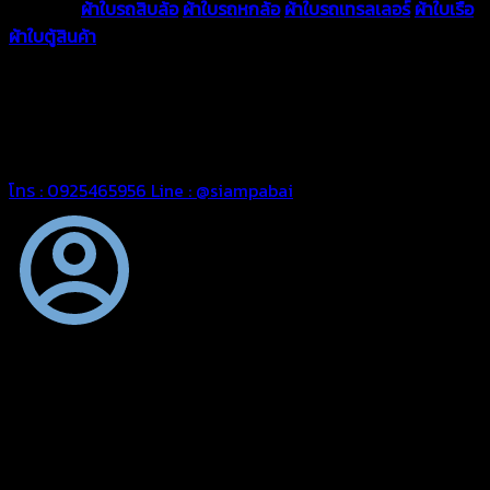
ความหนา
ผ้าใบรถสิบล้อ
ผ้าใบรถหกล้อ
ผ้าใบรถเทรลเลอร์
ผ้าใบเรือ
ผ้าใบตู้สินค้า
ผ้าใบแอร์แบค ผ้าใบถุงลม ตัดเย็บตามขนาดที่ลูกค้า
ต้องการ
รีดต่อผืนด้วยเครื่องรีดความถี่ความร้อน หมดปัญหาน้ำรั่ว
ซึม เย็บขอบฝังเชือก ตอกตาไก่ได้มาตรฐาน ด้วยบริการจากทางร้าน
สยามผ้าใบ มั่นใจได้ในการบริการ ดูแลตลอดอายุการใช้งาน สามารถ
จัดส่งได้ทั่วประเทศ
โทร : 0925465956
Line : @siampabai
ตัดเย็บตามขนาดและความต้องการของลูกค้า
ผ้าใบรถบรรทุกสั่งตัดตามขนาดและลักษณะการใช้งานเพื่อให้ตรง
ตามลักษณะการใช้งานของลูกค้า