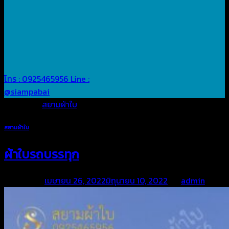
โทร : 0925465956
Line :
@siampabai
Posted in
สยามผ้าใบ
สยามผ้าใบ
ผ้าใบรถบรรทุก
Posted on
เมษายน 26, 2022
มิถุนายน 10, 2022
by
admin