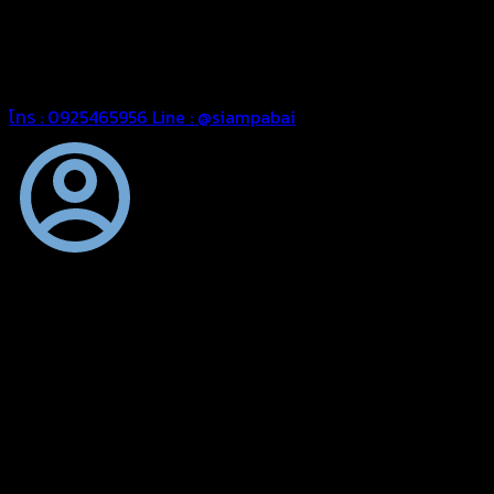
ต้องการ
รีดต่อผืนด้วยเครื่องรีดความถี่ความร้อน หมดปัญหาน้ำรั่ว
ซึม เย็บขอบฝังเชือก ตอกตาไก่ได้มาตรฐาน ด้วยบริการจากทางร้าน
สยามผ้าใบ มั่นใจได้ในการบริการ สามารถจัดส่งได้ทั่วประเทศ
โทร : 0925465956
Line : @siampabai
ตัดเย็บตามขนาดและความต้องการของลูกค้า
ผ้าใบผืนสั่งตัดตามขนาดและลักษณะการใช้งานเพื่อให้ตรงตาม
ลักษณะการใช้งานของลูกค้า