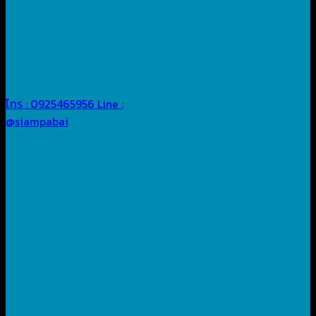
โทร : 0925465956
Line :
@siampabai