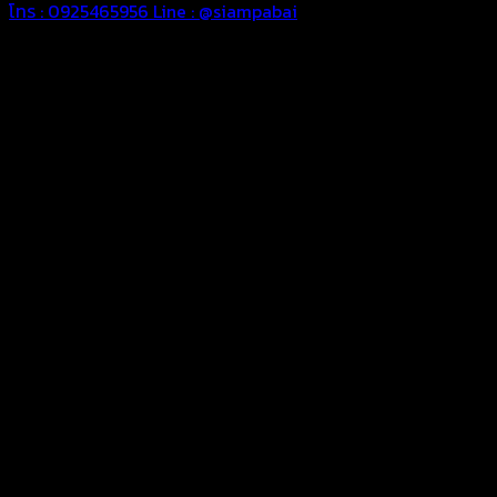
โทร : 0925465956
Line : @siampabai
ออกแบบและจัดทำตามความต้องการของลูกค้า
ออกแบบและจัดทำผลงานผ้าใบทุกประเภทตามลักษณะการใช้งานและ
ความต้องการของลูกค้า
ผ้าใบคุณภาพ
ผ้าใบคุณคุณภาพ ตัดเย็บด้วยช่างมืออาชีพ และความใส่ใจในการ
ผลิตผลงานผ้าใบของคุณลูกค้า