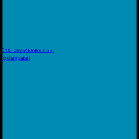
โทร : 0925465956
Line :
@siampabai