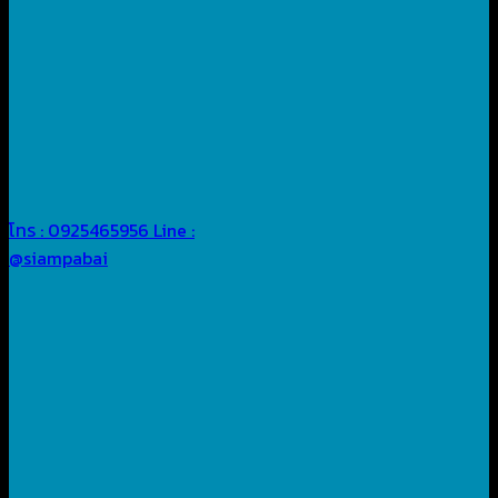
โทร : 0925465956
Line :
@siampabai