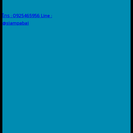
โทร : 0925465956
Line :
@siampabai