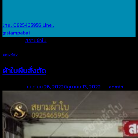
โทร : 0925465956
Line :
@siampabai
Posted in
สยามผ้าใบ
สยามผ้าใบ
ผ้าใบผืนสั่งตัด
Posted on
เมษายน 26, 2022
มิถุนายน 13, 2022
by
admin