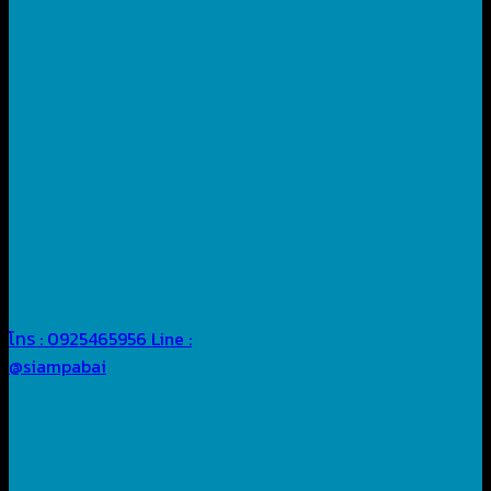
โทร : 0925465956
Line :
@siampabai