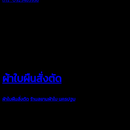
ผ้าใบผืนสั่งตัด
ผ้าใบผืนสั่งตัด
ร้านสยามผ้าใบ นครปฐม
ผ้าใบคุณภาพมีหลายขนาด
ความหนา ผ้าใบคูนิล่อน ผ้าใบรถบรรทุก ผ้าใบคลุมสินค้า ผ้าใบปูพื้น
ผ้าใบคลุมเรือ ผ้าใบแอร์แบค ผ้าใบถุงลม ตัดเย็บตามขนาดที่ลูกค้า
ต้องการ
รีดต่อผืนด้วยเครื่องรีดความถี่ความร้อน หมดปัญหาน้ำรั่ว
ซึม เย็บขอบฝังเชือก ตอกตาไก่ได้มาตรฐาน ด้วยบริการจากทางร้าน