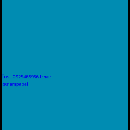
โทร : 0925465956
Line :
@siampabai