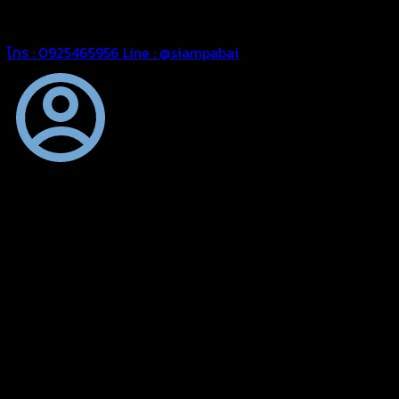
สยามผ้าใบ มั่นใจได้ในการบริการ สามารถจัดส่งได้ทั่วประเทศ
โทร : 0925465956
Line : @siampabai
ตัดเย็บตามขนาดและความต้องการของลูกค้า
ผ้าใบผืนสั่งตัดตามขนาดและลักษณะการใช้งานเพื่อให้ตรงตาม
ลักษณะการใช้งานของลูกค้า
ผ้าใบคุณภาพ