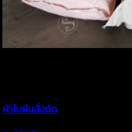
สยามผ้าใบ
ผ้าใบผืนสั่งตัด
โทร : 0925465956