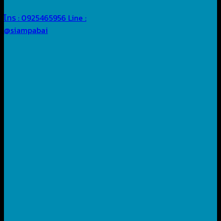
โทร : 0925465956
Line :
@siampabai