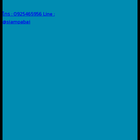
โทร : 0925465956
Line :
@siampabai