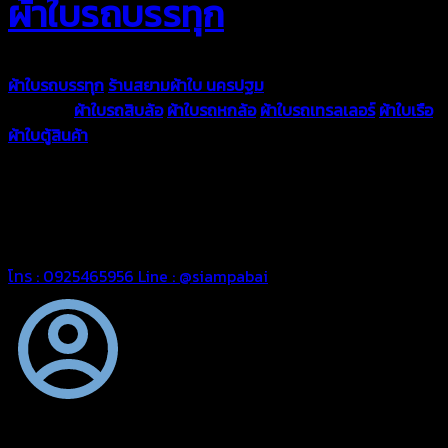
ผ้าใบรถบรรทุก
ผ้าใบรถบรรทุก
ร้านสยามผ้าใบ นครปฐม
ผ้าใบคุณภาพมีหลายขนาด
ความหนา
ผ้าใบรถสิบล้อ
ผ้าใบรถหกล้อ
ผ้าใบรถเทรลเลอร์
ผ้าใบเรือ
ผ้าใบตู้สินค้า
ผ้าใบแอร์แบค ผ้าใบถุงลม ตัดเย็บตามขนาดที่ลูกค้า
ต้องการ
รีดต่อผืนด้วยเครื่องรีดความถี่ความร้อน หมดปัญหาน้ำรั่ว
ซึม เย็บขอบฝังเชือก ตอกตาไก่ได้มาตรฐาน ด้วยบริการจากทางร้าน
สยามผ้าใบ มั่นใจได้ในการบริการ ดูแลตลอดอายุการใช้งาน สามารถ
จัดส่งได้ทั่วประเทศ
โทร : 0925465956
Line : @siampabai