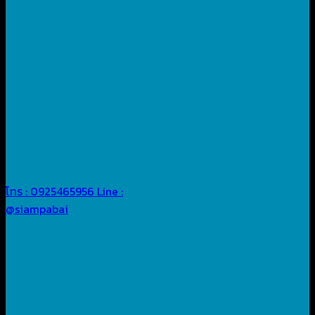
โทร : 0925465956
Line :
@siampabai