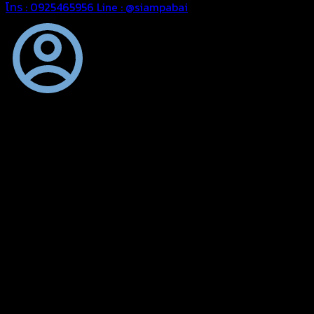
โทร : 0925465956
Line : @siampabai
ออกแบบและจัดทำตามความต้องการของลูกค้า
ออกแบบและจัดทำผลงานผ้าใบทุกประเภทตามลักษณะการใช้งานและ
ความต้องการของลูกค้า
ผ้าใบคุณภาพ
ผ้าใบคุณคุณภาพ ตัดเย็บด้วยช่างมืออาชีพ และความใส่ใจในการ
ผลิตผลงานผ้าใบของคุณลูกค้า