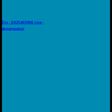
โทร : 0925465956
Line :
@siampabai