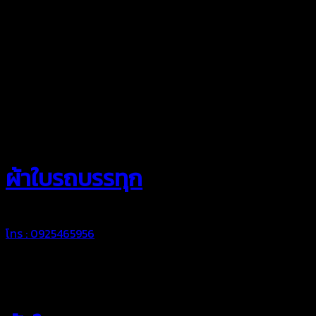
สยามผ้าใบ
ผ้าใบรถบรรทุก
โทร : 0925465956