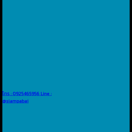
โทร : 0925465956
Line :
@siampabai