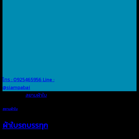
โทร : 0925465956
Line :
@siampabai
Posted in
สยามผ้าใบ
สยามผ้าใบ
ผ้าใบรถบรรทุก