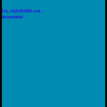
โทร : 0925465956
Line :
@siampabai