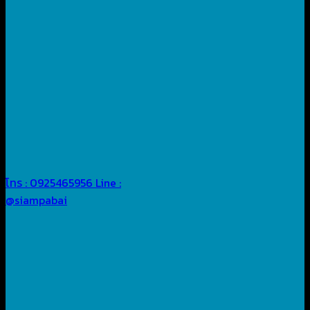
โทร : 0925465956
Line :
@siampabai