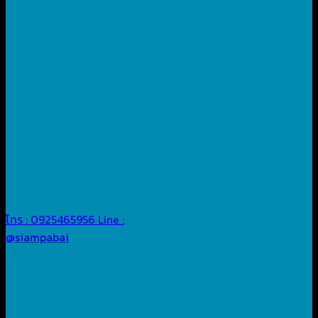
โทร : 0925465956
Line :
@siampabai