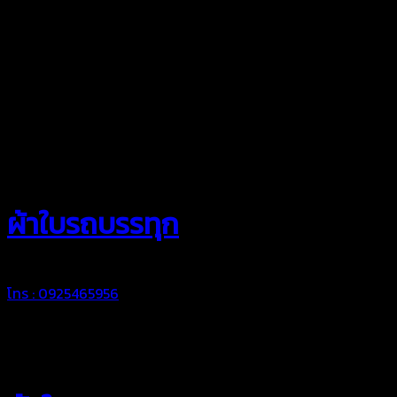
สยามผ้าใบ
ผ้าใบรถบรรทุก
โทร : 0925465956