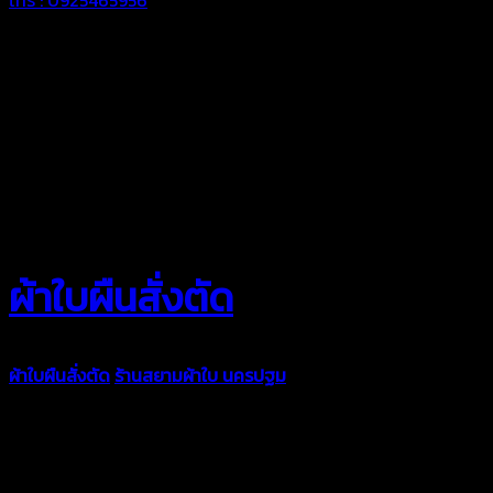
ผ้าใบผืนสั่งตัด
ผ้าใบผืนสั่งตัด
ร้านสยามผ้าใบ นครปฐม
ผ้าใบคุณภาพมีหลายขนาด
ความหนา ผ้าใบคูนิล่อน ผ้าใบรถบรรทุก ผ้าใบคลุมสินค้า ผ้าใบปูพื้น
ผ้าใบคลุมเรือ ผ้าใบแอร์แบค ผ้าใบถุงลม ตัดเย็บตามขนาดที่ลูกค้า
ต้องการ
รีดต่อผืนด้วยเครื่องรีดความถี่ความร้อน หมดปัญหาน้ำรั่ว
ซึม เย็บขอบฝังเชือก ตอกตาไก่ได้มาตรฐาน ด้วยบริการจากทางร้าน