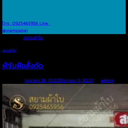
โทร : 0925465956
Line :
@siampabai
Posted in
สยามผ้าใบ
สยามผ้าใบ
ผ้าใบผืนสั่งตัด
Posted on
เมษายน 26, 2022
มิถุนายน 13, 2022
by
admin