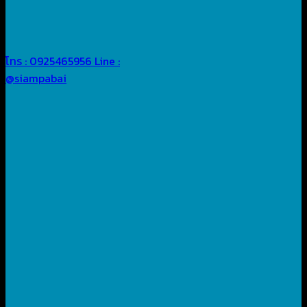
โทร : 0925465956
Line :
@siampabai