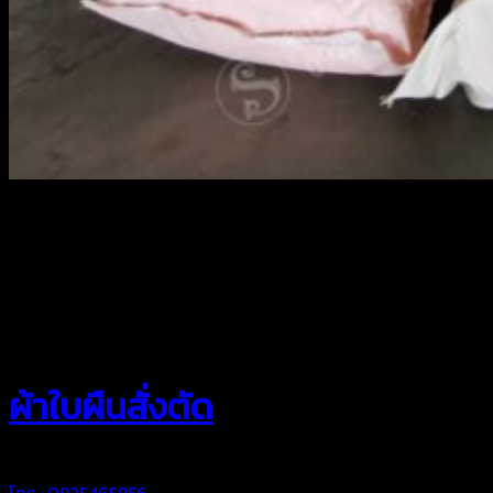
สยามผ้าใบ
ผ้าใบผืนสั่งตัด
โทร : 0925465956