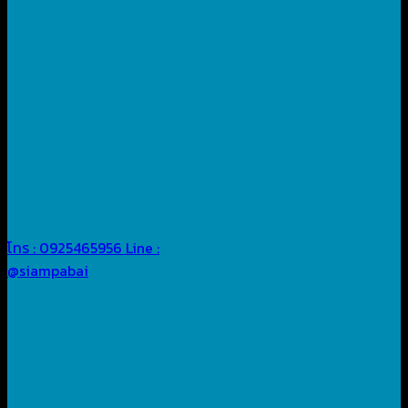
โทร : 0925465956
Line :
@siampabai