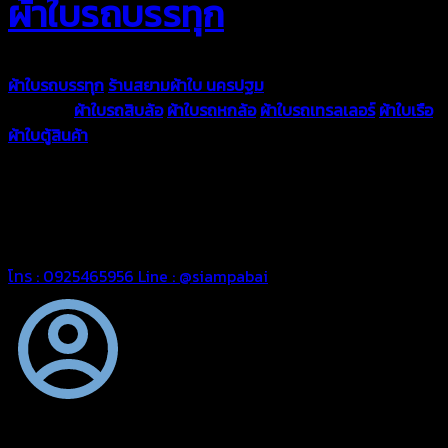
ผ้าใบรถบรรทุก
ผ้าใบรถบรรทุก
ร้านสยามผ้าใบ นครปฐม
ผ้าใบคุณภาพมีหลายขนาด
ความหนา
ผ้าใบรถสิบล้อ
ผ้าใบรถหกล้อ
ผ้าใบรถเทรลเลอร์
ผ้าใบเรือ
ผ้าใบตู้สินค้า
ผ้าใบแอร์แบค ผ้าใบถุงลม ตัดเย็บตามขนาดที่ลูกค้า
ต้องการ
รีดต่อผืนด้วยเครื่องรีดความถี่ความร้อน หมดปัญหาน้ำรั่ว
ซึม เย็บขอบฝังเชือก ตอกตาไก่ได้มาตรฐาน ด้วยบริการจากทางร้าน
สยามผ้าใบ มั่นใจได้ในการบริการ ดูแลตลอดอายุการใช้งาน สามารถ
จัดส่งได้ทั่วประเทศ
โทร : 0925465956
Line : @siampabai