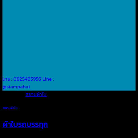
โทร : 0925465956
Line :
@siampabai
Posted in
สยามผ้าใบ
สยามผ้าใบ
ผ้าใบรถบรรทุก