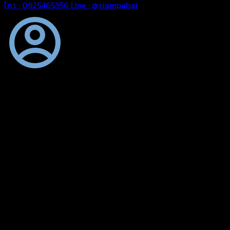
โทร : 0925465956
Line : @siampabai
ออกแบบและจัดทำตามความต้องการของลูกค้า
ออกแบบและจัดทำผลงานผ้าใบทุกประเภทตามลักษณะการใช้งานและ
ความต้องการของลูกค้า
ผ้าใบคุณภาพ
ผ้าใบคุณคุณภาพ ตัดเย็บด้วยช่างมืออาชีพ และความใส่ใจในการ
ผลิตผลงานผ้าใบของคุณลูกค้า