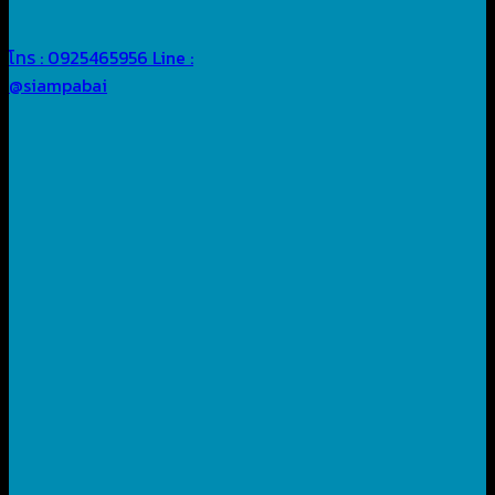
โทร : 0925465956
Line :
@siampabai