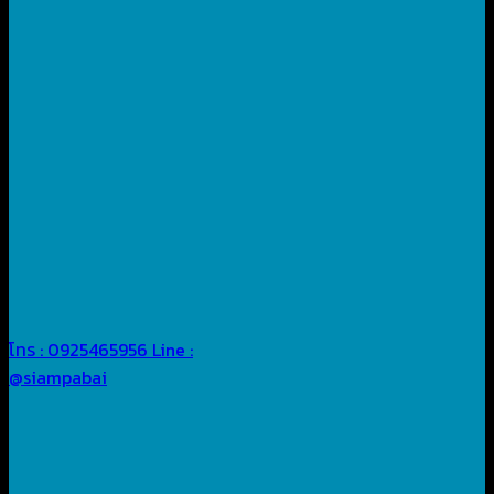
โทร : 0925465956
Line :
@siampabai