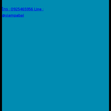
โทร : 0925465956
Line :
@siampabai