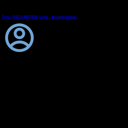
สยามผ้าใบ มั่นใจได้ในการบริการ สามารถจัดส่งได้ทั่วประเทศ
โทร : 0925465956
Line : @siampabai
ตัดเย็บตามขนาดและความต้องการของลูกค้า
ผ้าใบผืนสั่งตัดตามขนาดและลักษณะการใช้งานเพื่อให้ตรงตาม
ลักษณะการใช้งานของลูกค้า
ผ้าใบคุณภาพ