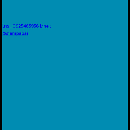
โทร : 0925465956
Line :
@siampabai