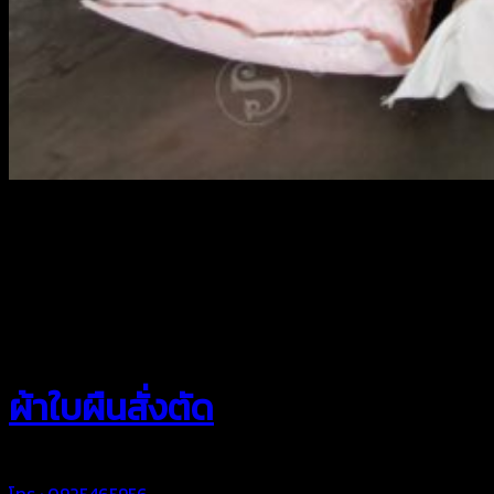
สยามผ้าใบ
ผ้าใบผืนสั่งตัด
โทร : 0925465956