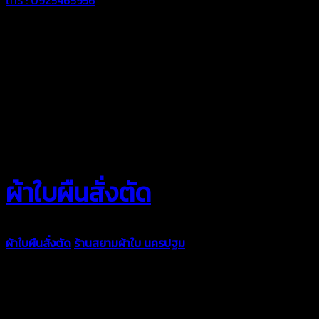
ผ้าใบผืนสั่งตัด
ผ้าใบผืนสั่งตัด
ร้านสยามผ้าใบ นครปฐม
ผ้าใบคุณภาพมีหลายขนาด
ความหนา ผ้าใบคูนิล่อน ผ้าใบรถบรรทุก ผ้าใบคลุมสินค้า ผ้าใบปูพื้น
ผ้าใบคลุมเรือ ผ้าใบแอร์แบค ผ้าใบถุงลม ตัดเย็บตามขนาดที่ลูกค้า
ต้องการ
รีดต่อผืนด้วยเครื่องรีดความถี่ความร้อน หมดปัญหาน้ำรั่ว
ซึม เย็บขอบฝังเชือก ตอกตาไก่ได้มาตรฐาน ด้วยบริการจากทางร้าน