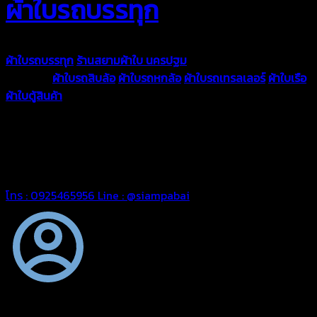
ผ้าใบรถบรรทุก
ผ้าใบรถบรรทุก
ร้านสยามผ้าใบ นครปฐม
ผ้าใบคุณภาพมีหลายขนาด
ความหนา
ผ้าใบรถสิบล้อ
ผ้าใบรถหกล้อ
ผ้าใบรถเทรลเลอร์
ผ้าใบเรือ
ผ้าใบตู้สินค้า
ผ้าใบแอร์แบค ผ้าใบถุงลม ตัดเย็บตามขนาดที่ลูกค้า
ต้องการ
รีดต่อผืนด้วยเครื่องรีดความถี่ความร้อน หมดปัญหาน้ำรั่ว
ซึม เย็บขอบฝังเชือก ตอกตาไก่ได้มาตรฐาน ด้วยบริการจากทางร้าน
สยามผ้าใบ มั่นใจได้ในการบริการ ดูแลตลอดอายุการใช้งาน สามารถ
จัดส่งได้ทั่วประเทศ
โทร : 0925465956
Line : @siampabai