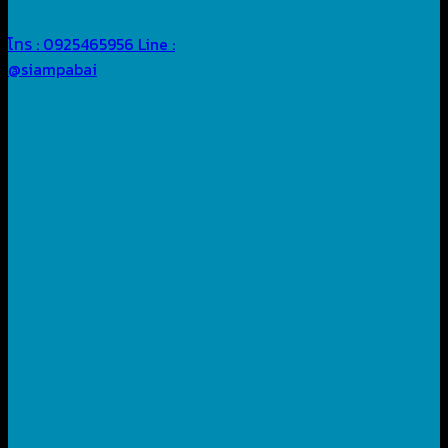
โทร : 0925465956
Line :
@siampabai