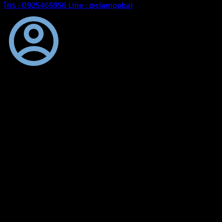
โทร : 0925465956
Line : @siampabai
ออกแบบและจัดทำตามความต้องการของลูกค้า
ออกแบบและจัดทำผลงานผ้าใบทุกประเภทตามลักษณะการใช้งานและ
ความต้องการของลูกค้า
ผ้าใบคุณภาพ
ผ้าใบคุณคุณภาพ ตัดเย็บด้วยช่างมืออาชีพ และความใส่ใจในการ
ผลิตผลงานผ้าใบของคุณลูกค้า