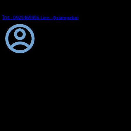
สยามผ้าใบ มั่นใจได้ในการบริการ สามารถจัดส่งได้ทั่วประเทศ
โทร : 0925465956
Line : @siampabai
ตัดเย็บตามขนาดและความต้องการของลูกค้า
ผ้าใบผืนสั่งตัดตามขนาดและลักษณะการใช้งานเพื่อให้ตรงตาม
ลักษณะการใช้งานของลูกค้า
ผ้าใบคุณภาพ