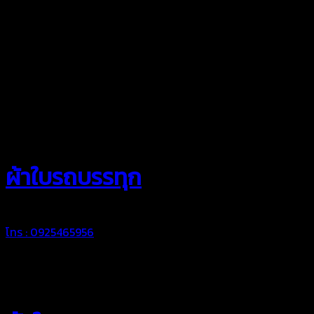
สยามผ้าใบ
ผ้าใบรถบรรทุก
โทร : 0925465956