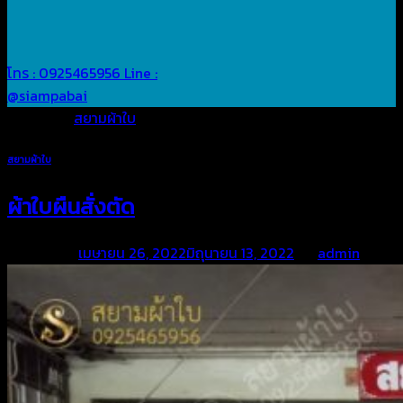
โทร : 0925465956
Line :
@siampabai
Posted in
สยามผ้าใบ
สยามผ้าใบ
ผ้าใบผืนสั่งตัด
Posted on
เมษายน 26, 2022
มิถุนายน 13, 2022
by
admin