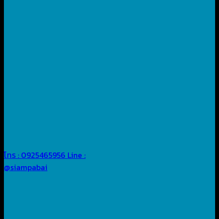
โทร : 0925465956
Line :
@siampabai