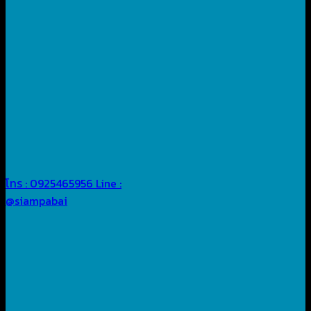
โทร : 0925465956
Line :
@siampabai