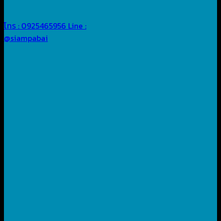
โทร : 0925465956
Line :
@siampabai