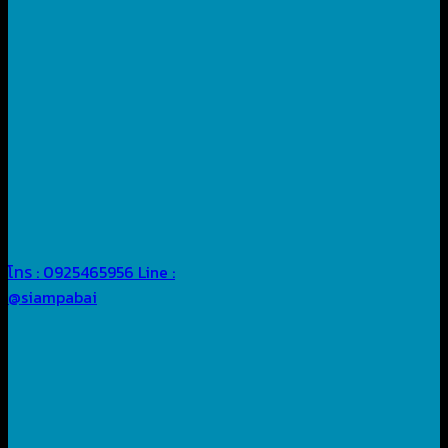
โทร : 0925465956
Line :
@siampabai