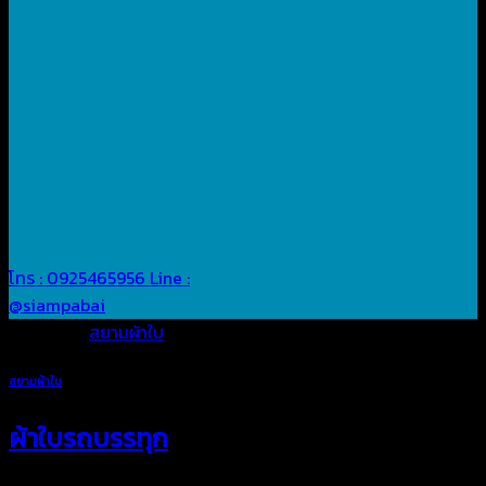
โทร : 0925465956
Line :
@siampabai
Posted in
สยามผ้าใบ
สยามผ้าใบ
ผ้าใบรถบรรทุก