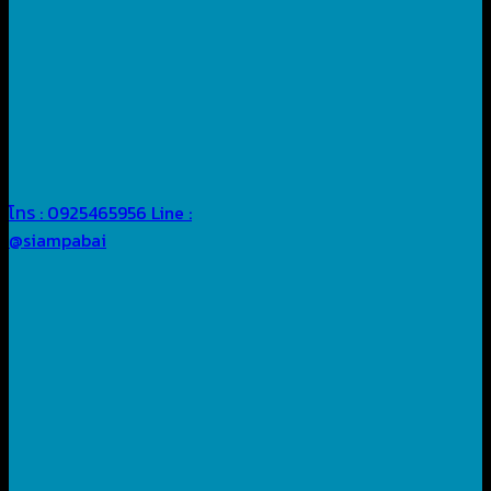
โทร : 0925465956
Line :
@siampabai