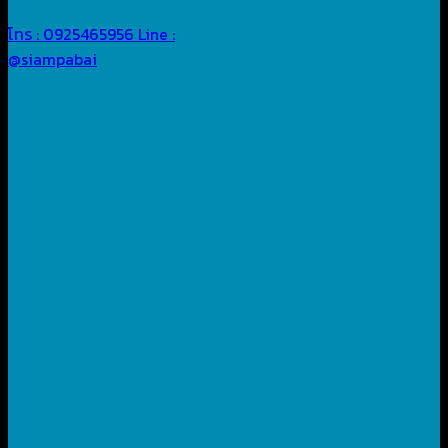
โทร : 0925465956
Line :
@siampabai