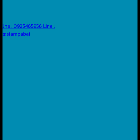
โทร : 0925465956
Line :
@siampabai