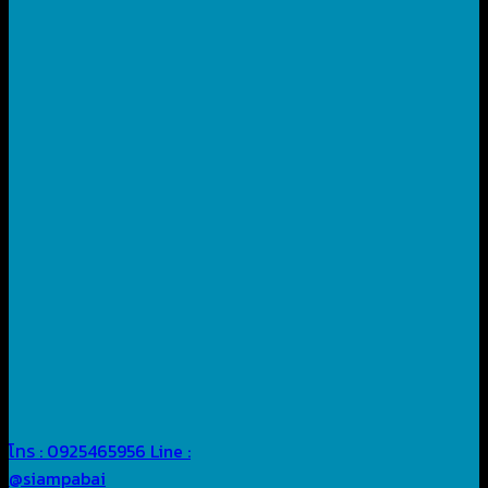
โทร : 0925465956
Line :
@siampabai