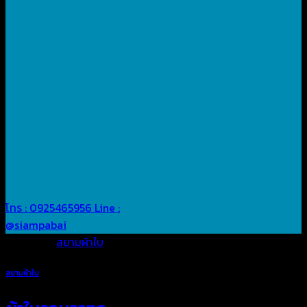
โทร : 0925465956
Line :
@siampabai
Posted in
สยามผ้าใบ
สยามผ้าใบ