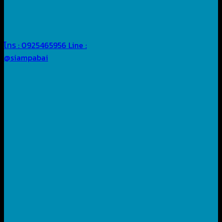
โทร : 0925465956
Line :
@siampabai