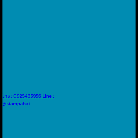
โทร : 0925465956
Line :
@siampabai