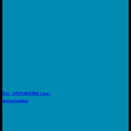
โทร : 0925465956
Line :
@siampabai