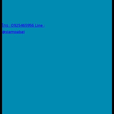
โทร : 0925465956
Line :
@siampabai