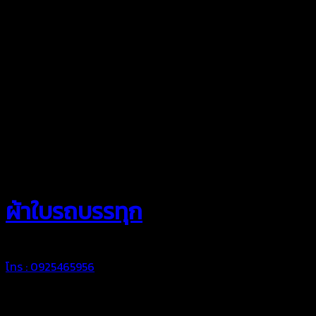
สยามผ้าใบ
ผ้าใบรถบรรทุก
โทร : 0925465956