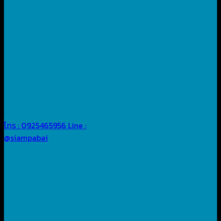
โทร : 0925465956
Line :
@siampabai