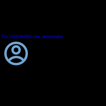
ความหนา ผ้าใบคูนิล่อน ผ้าใบรถบรรทุก ผ้าใบคลุมสินค้า ผ้าใบปูพื้น
ผ้าใบคลุมเรือ ผ้าใบแอร์แบค ผ้าใบถุงลม ตัดเย็บตามขนาดที่ลูกค้า
ต้องการ
รีดต่อผืนด้วยเครื่องรีดความถี่ความร้อน หมดปัญหาน้ำรั่ว
ซึม เย็บขอบฝังเชือก ตอกตาไก่ได้มาตรฐาน ด้วยบริการจากทางร้าน
สยามผ้าใบ มั่นใจได้ในการบริการ สามารถจัดส่งได้ทั่วประเทศ
โทร : 0925465956
Line : @siampabai
ตัดเย็บตามขนาดและความต้องการของลูกค้า
ผ้าใบผืนสั่งตัดตามขนาดและลักษณะการใช้งานเพื่อให้ตรงตาม
ลักษณะการใช้งานของลูกค้า