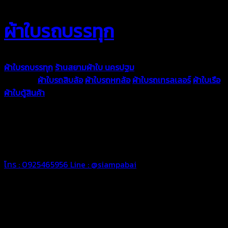
ผ้าใบรถบรรทุก
ผ้าใบรถบรรทุก
ร้านสยามผ้าใบ นครปฐม
ผ้าใบคุณภาพมีหลายขนาด
ความหนา
ผ้าใบรถสิบล้อ
ผ้าใบรถหกล้อ
ผ้าใบรถเทรลเลอร์
ผ้าใบเรือ
ผ้าใบตู้สินค้า
ผ้าใบแอร์แบค ผ้าใบถุงลม ตัดเย็บตามขนาดที่ลูกค้า
ต้องการ
รีดต่อผืนด้วยเครื่องรีดความถี่ความร้อน หมดปัญหาน้ำรั่ว
ซึม เย็บขอบฝังเชือก ตอกตาไก่ได้มาตรฐาน ด้วยบริการจากทางร้าน
สยามผ้าใบ มั่นใจได้ในการบริการ ดูแลตลอดอายุการใช้งาน สามารถ
จัดส่งได้ทั่วประเทศ
โทร : 0925465956
Line : @siampabai
ตัดเย็บตามขนาดและความต้องการของลูกค้า
ผ้าใบรถบรรทุกสั่งตัดตามขนาดและลักษณะการใช้งานเพื่อให้ตรง