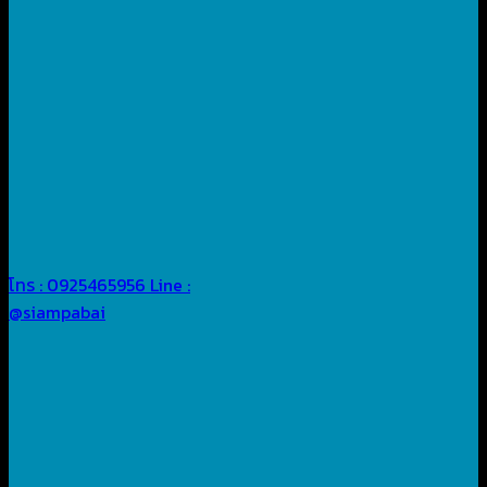
โทร : 0925465956
Line :
@siampabai